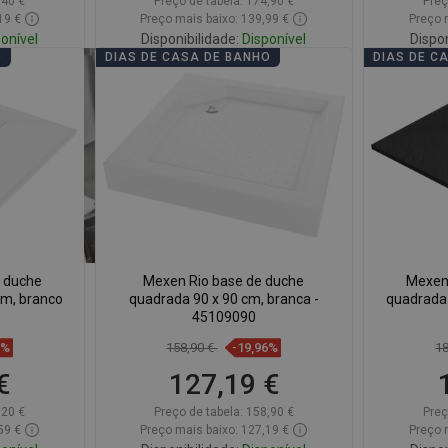
,40 €
Preço de tabela:
174,90 €
Preç
19 €
Preço mais baixo: 139,99 €
Preço 
onível
Disponibilidade:
Disponível
Dispon
O
DIAS DE CASA DE BANHO
DIAS DE C
Adicionar
voritos
Comparar
favorite_border
Favoritos
Comp
 duche
Mexen Rio base de duche
Mexen
cm, branco
quadrada 90 x 90 cm, branca -
quadrada 
45109090
8%
158,90 €
-19,96%
1
€
127,19 €
,20 €
Preço de tabela:
158,90 €
Preç
59 €
Preço mais baixo: 127,19 €
Preço 