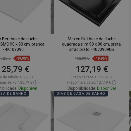
SWEDISH
FINNISH
PORTUGUESE
CROATIAN
 Bert base de duche
Mexen Flat base de duche
SMC 90 x 90 cm, branca
quadrada slim 90 x 90 cm, preta,
GREEK
- 4K109090
sifão preto - 40709090B
SLOVENIAN
57,20 €
-19,98%
158,90 €
-19,96%
125,79 €
127,19 €
o de tabela:
157,20 €
Preço de tabela:
158,90 €
mais baixo: 125,79 €
Preço mais baixo: 127,19 €
ibilidade:
Disponível
Disponibilidade:
Disponível
ASA DE BANHO
DIAS DE CASA DE BANHO
Adicionar
Adicionar
arar
favorite_border
Favoritos
Comparar
favorite_border
Favoritos