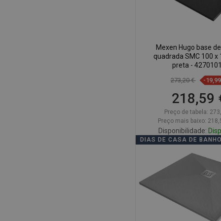
Mexen Hugo base de
quadrada SMC 100 x 
preta - 427010
273,20 €
-19,9
218,59 
Preço de tabela:
273
Preço mais baixo: 218,
Disponibilidade:
Disp
DIAS DE CASA DE BANH
Adicionar
Comparar
favorite_border
Fa