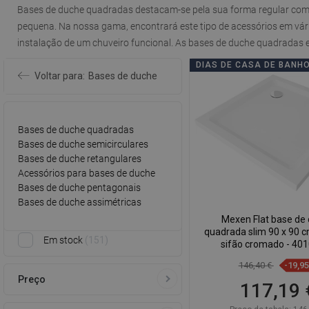
Bases de duche quadradas
destacam-se pela sua forma regular com
pequena.
Na nossa gama, encontrará este tipo de acessórios em vári
instalação de um chuveiro funcional. As bases de duche quadradas e
DIAS DE CASA DE BANH
Voltar para:
Bases de duche
Bases de duche quadradas
Bases de duche semicirculares
Bases de duche retangulares
Acessórios para bases de duche
Bases de duche pentagonais
Bases de duche assimétricas
Mexen Flat base de
quadrada slim 90 x 90 c
Em stock
151
sifão cromado - 40
146,40 €
-19,9
Preço
117,19 