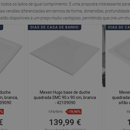
 todos os lados de igual comprimento.
É uma proposta interessante par
as versões diferenciadas em termos de forma, dimensões, profundidade e
stão disponíveis a um preço muito vantajoso, permitindo que crie um chu
O
DIAS DE CASA DE BANHO
DIAS DE C
 duche
Mexen Hugo base de duche
Mexen
m, branca,
quadrada SMC 90 x 90 cm, branca
quadrada 
109090
- 42109090
sifão
5%
174,90 €
-19,96%
1
€
139,99 €