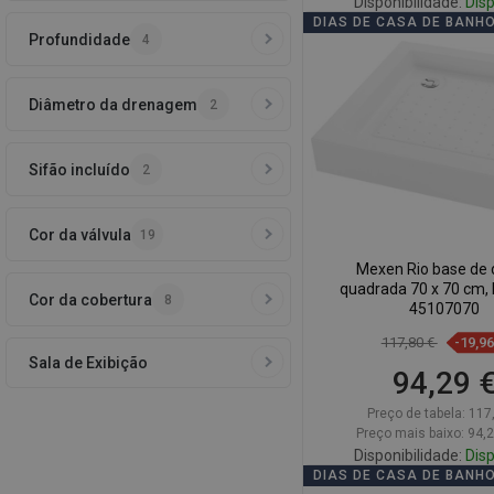
Disponibilidade:
Disp
DIAS DE CASA DE BANH
Profundidade
4
Adicionar
Comparar
favorite_border
Fa
Diâmetro da drenagem
2
Sifão incluído
2
Cor da válvula
19
Mexen Rio base de
quadrada 70 x 70 cm, 
Cor da cobertura
8
45107070
117,80 €
-19,9
Sala de Exibição
94,29 
Preço de tabela:
117
Preço mais baixo: 94,
Disponibilidade:
Disp
DIAS DE CASA DE BANH