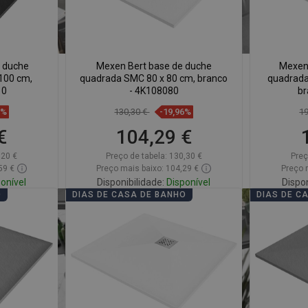
 duche
Mexen Bert base de duche
Mexen
100 cm,
quadrada SMC 80 x 80 cm, branco
quadrada
10
- 4K108080
br
9%
130,30 €
-19,96%
1
€
104,29 €
,20 €
Preço de tabela:
130,30 €
Preç
59 €
Preço mais baixo: 104,29 €
Preço 
onível
Disponibilidade:
Disponível
Dispon
O
DIAS DE CASA DE BANHO
DIAS DE C
Adicionar
voritos
Comparar
favorite_border
Favoritos
Comp