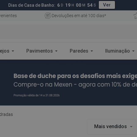
Ver
6
19
00
53
Dias de Casa de Banho:
D
H
M
S
enientes
Devoluções em até 100 dias*
ejos
Pavimentos
Paredes
Iluminação
dradas
Mais vendidos