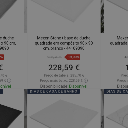
e duche
Mexen Stone+ base de duche
Mexen
 x 90 cm,
quadrada em compósito 90 x 90
quadrada 
19090
cm, branco - 44109090
9%
285,70 €
-19,99%
1
€
228,59 €
,70 €
Preço de tabela:
285,70 €
Preç
59 €
Preço mais baixo: 228,59 €
Preço 
onível
Disponibilidade:
Disponível
Dispon
O
DIAS DE CASA DE BANHO
DIAS DE C
Adicionar
voritos
Comparar
favorite_border
Favoritos
Comp