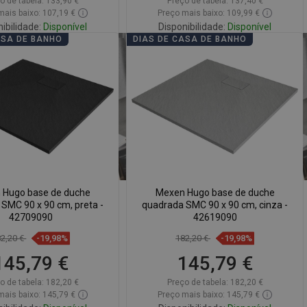
o de tabela:
133,90 €
Preço de tabela:
137,40 €
mais baixo: 107,19 €
Preço mais baixo: 109,99 €
ibilidade:
Disponível
Disponibilidade:
Disponível
ASA DE BANHO
DIAS DE CASA DE BANHO
Adicionar
Adicionar
arar
favorite_border
Favoritos
Comparar
favorite_border
Favoritos
 Hugo base de duche
Mexen Hugo base de duche
SMC 90 x 90 cm, preta -
quadrada SMC 90 x 90 cm, cinza -
42709090
42619090
82,20 €
-19,98%
182,20 €
-19,98%
145,79 €
145,79 €
o de tabela:
182,20 €
Preço de tabela:
182,20 €
mais baixo: 145,79 €
Preço mais baixo: 145,79 €