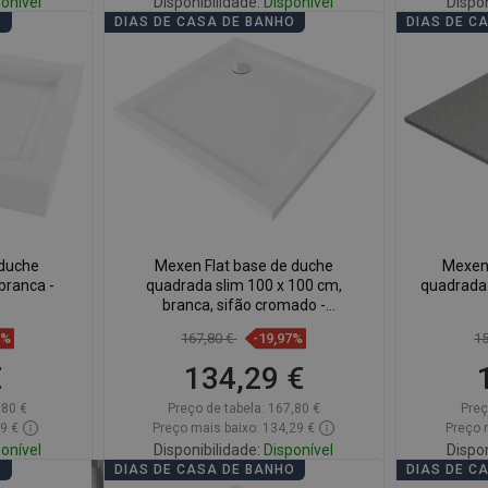
onível
Disponibilidade:
Disponível
Dispon
O
DIAS DE CASA DE BANHO
DIAS DE C
Adicionar
voritos
Comparar
favorite_border
Favoritos
Comp
 duche
Mexen Flat base de duche
Mexen
branca -
quadrada slim 100 x 100 cm,
quadrada 
branca, sifão cromado -
40101010
6%
167,80 €
-19,97%
1
€
134,29 €
,80 €
Preço de tabela:
167,80 €
Preç
29 €
Preço mais baixo: 134,29 €
Preço 
onível
Disponibilidade:
Disponível
Dispon
O
DIAS DE CASA DE BANHO
DIAS DE C