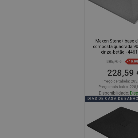
Mexen Stone+ base d
composta quadrada 90
cinza-betão - 446
285,70 €
-19,9
228,59 
Preço de tabela:
285
Preço mais baixo: 228,
Disponibilidade:
Disp
DIAS DE CASA DE BANH
Adicionar
Comparar
favorite_border
Fa