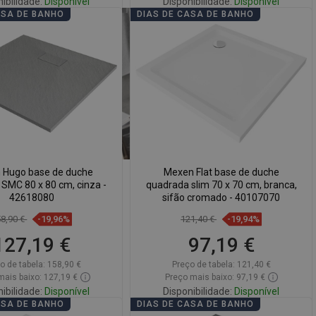
ibilidade:
Disponível
Disponibilidade:
Disponível
ASA DE BANHO
DIAS DE CASA DE BANHO
Adicionar
Adicionar
arar
favorite_border
Favoritos
Comparar
favorite_border
Favoritos
 Hugo base de duche
Mexen Flat base de duche
SMC 80 x 80 cm, cinza -
quadrada slim 70 x 70 cm, branca,
42618080
sifão cromado - 40107070
58,90 €
-19,96%
121,40 €
-19,94%
127,19 €
97,19 €
o de tabela:
158,90 €
Preço de tabela:
121,40 €
mais baixo: 127,19 €
Preço mais baixo: 97,19 €
ibilidade:
Disponível
Disponibilidade:
Disponível
ASA DE BANHO
DIAS DE CASA DE BANHO