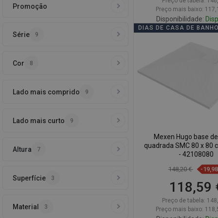
Preço de tabela:
146
Promoção
Preço mais baixo: 117,
Disponibilidade:
Disp
DIAS DE CASA DE BANH
Série
9
Adicionar
Comparar
favorite_border
Fa
Cor
8
Lado mais comprido
9
Lado mais curto
9
Mexen Hugo base de
quadrada SMC 80 x 80 
Altura
7
- 42108080
148,20 €
-19,9
Superfície
3
118,59 
Preço de tabela:
148
Material
3
Preço mais baixo: 118,