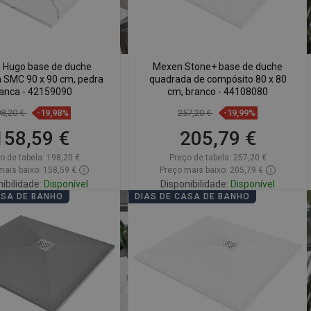
 Hugo base de duche
Mexen Stone+ base de duche
 SMC 90 x 90 cm, pedra
quadrada de compósito 80 x 80
anca - 42159090
cm, branco - 44108080
98,20 €
-19,98%
257,20 €
-19,99%
158,59 €
205,79 €
o de tabela:
198,20 €
Preço de tabela:
257,20 €
mais baixo: 158,59 €
Preço mais baixo: 205,79 €
ibilidade:
Disponível
Disponibilidade:
Disponível
ASA DE BANHO
DIAS DE CASA DE BANHO
Adicionar
Adicionar
arar
favorite_border
Favoritos
Comparar
favorite_border
Favoritos