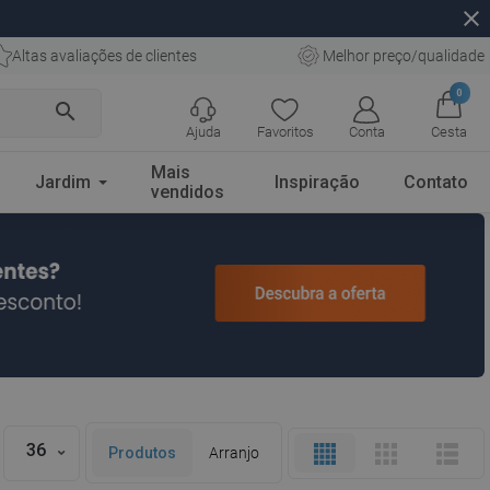
close
Altas avaliações de clientes
Melhor preço/qualidade
0
search
Ajuda
Favoritos
Conta
Cesta
Mais
Jardim
Inspiração
Contato
vendidos
36
Produtos
Arranjo