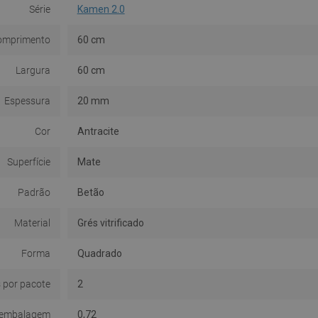
Série
Kamen 2.0
omprimento
60 cm
Largura
60 cm
Espessura
20 mm
Cor
Antracite
Superfície
Mate
Padrão
Betão
Material
Grés vitrificado
Forma
Quadrado
 por pacote
2
 embalagem
0,72