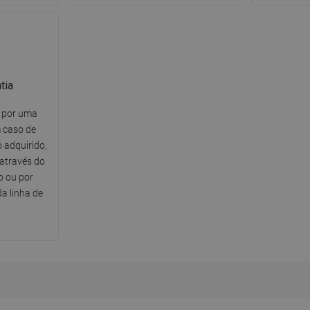
tia
o por uma
m caso de
 adquirido,
através do
o ou por
a linha de