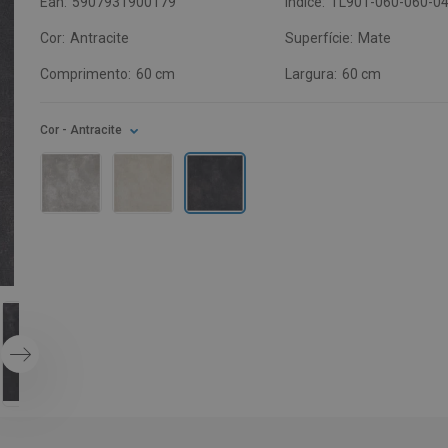
Ean:
5907931900179
Índice:
TL901-060-060-0
Cor:
Antracite
Superfície:
Mate
Comprimento:
60 cm
Largura:
60 cm
Cor
- Antracite