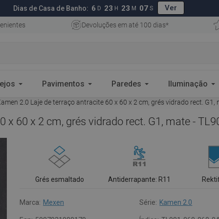
Ver
6
23
23
05
Dias de Casa de Banho:
D
H
M
S
enientes
Devoluções em até 100 dias*
ejos
Pavimentos
Paredes
Iluminação
men 2.0 Laje de terraço antracite 60 x 60 x 2 cm, grés vidrado rect. G1
0 x 60 x 2 cm, grés vidrado rect. G1, mate - TL
Grés esmaltado
Antiderrapante: R11
Rekti
Marca:
Mexen
Série:
Kamen 2.0