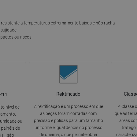
é resistente a temperaturas extremamente baixas e não racha
 sujidade
mpactos ou riscos
Rektificado
Class
 R11
A rektificação é um processo em que
A Classe d
to nível de
as peças foram cortadas com
que as telh
egamento,
precisão e polidas para um tamanho
áreas co
humidade ou
uniforme e igual depois do processo
tráfego.
 painéis de
de queima, o que permite obter
caracteriz
 R11 são