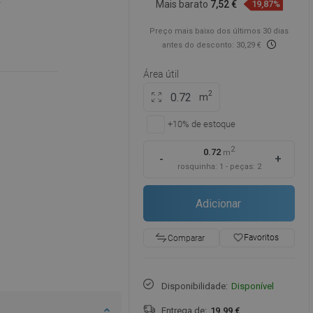
4
Mais barato
7,52 €
19,87%
Preço mais baixo dos últimos 30 dias
antes do desconto: 30,29 €
Área útil
2
m
+10% de estoque
2
0.72
m
-
+
rosquinha:
1
-
peças:
2
Adicionar
favorite_border
Favoritos
Comparar
Disponibilidade:
Disponível
Entrega de:
19.99 €