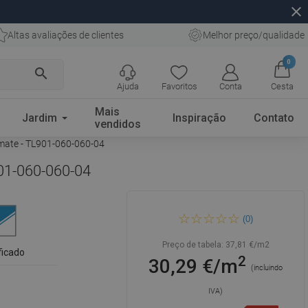
close
Altas avaliações de clientes
Melhor preço/qualidade
0
search
Ajuda
Favoritos
Conta
Cesta
Mais
Jardim
Inspiração
Contato
vendidos
, mate - TL901-060-060-04
901-060-060-04
Mexen Kamen 2.0 Laje de
(0)
terraço antracite 60 x 60 x 2
cm, grés vidrado rect. G1,
mate - TL901-060-060-04
Preço de tabela:
37,81 €/m2
ficado
2
30,29 €/m
(incluindo
IVA)