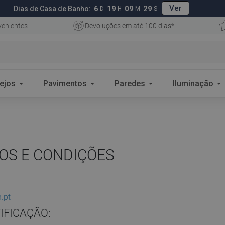
Ver
6
19
09
28
Dias de Casa de Banho:
D
H
M
S
enientes
Devoluções em até 100 dias*
ejos
Pavimentos
Paredes
Iluminação
OS E CONDIÇÕES
.pt
IFICAÇÃO: