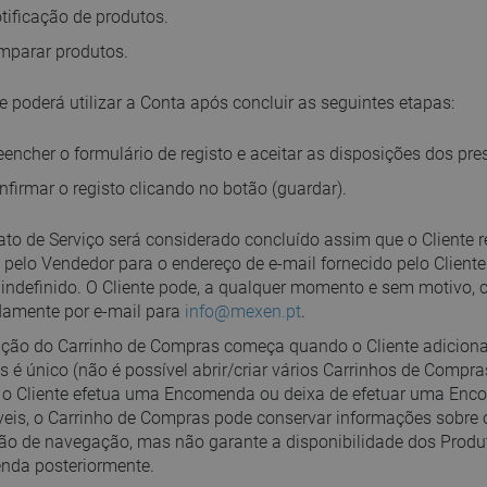
tificação de produtos.
omparar produtos.
e poderá utilizar a Conta após concluir as seguintes etapas:
eencher o formulário de registo e aceitar as disposições dos pre
nfirmar o registo clicando no botão (guardar).
ato de Serviço será considerado concluído assim que o Cliente 
 pelo Vendedor para o endereço de e-mail fornecido pelo Cliente
 indefinido. O Cliente pode, a qualquer momento e sem motivo,
amente por e-mail para
info@mexen.pt
.
zação do Carrinho de Compras começa quando o Cliente adiciona
 é único (não é possível abrir/criar vários Carrinhos de Compr
o Cliente efetua uma Encomenda ou deixa de efetuar uma Enco
veis, o Carrinho de Compras pode conservar informações sobre
ão de navegação, mas não garante a disponibilidade dos Produto
da posteriormente.