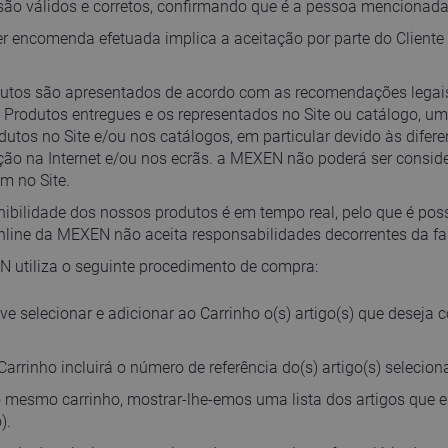
são válidos e corretos, confirmando que é a pessoa mencionada
r encomenda efetuada implica a aceitação por parte do Cliente 
utos são apresentados de acordo com as recomendações legais e
s Produtos entregues e os representados no Site ou catálogo, u
dutos no Site e/ou nos catálogos, em particular devido às dif
ão na Internet e/ou nos ecrãs. a MEXEN não poderá ser conside
m no Site.
nibilidade dos nossos produtos é em tempo real, pelo que é pos
online da MEXEN não aceita responsabilidades decorrentes da f
 utiliza o seguinte procedimento de compra:
ve selecionar e adicionar ao Carrinho o(s) artigo(s) que deseja
Carrinho incluirá o número de referência do(s) artigo(s) selecio
 mesmo carrinho, mostrar-lhe-emos uma lista dos artigos que est
).