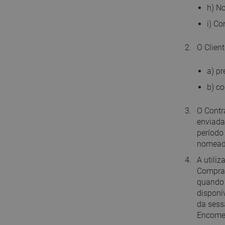
h) No
i) C
O Client
a) pr
b) co
O Contr
enviada
período
nomead
A utili
Compras
quando 
disponí
da sess
Encomen