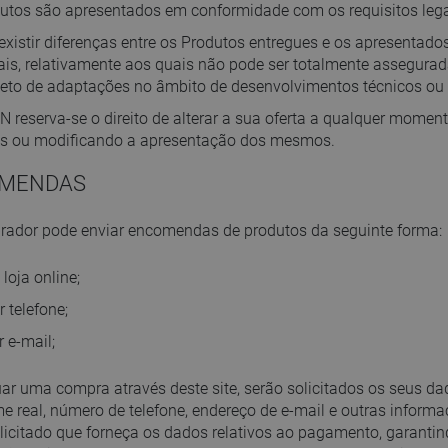
utos são apresentados em conformidade com os requisitos lega
xistir diferenças entre os Produtos entregues e os apresentado
ais, relativamente aos quais não pode ser totalmente assegur
jeto de adaptações no âmbito de desenvolvimentos técnicos ou 
 reserva-se o direito de alterar a sua oferta a qualquer mome
s ou modificando a apresentação dos mesmos.
OMENDAS
ador pode enviar encomendas de produtos da seguinte forma:
 loja online;
r telefone;
r e-mail;
uar uma compra através deste site, serão solicitados os seus da
e real, número de telefone, endereço de e-mail e outras informaç
olicitado que forneça os dados relativos ao pagamento, garant