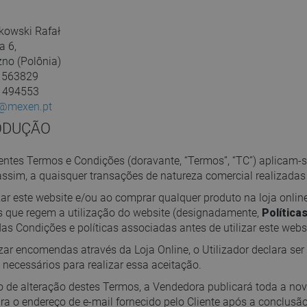
kowski Rafał
a 6,
no (Polônia)
1563829
1494553
o@mexen.pt
RODUÇÃO
entes Termos e Condições (doravante, “Termos”, “TC”) aplicam-se
assim, a quaisquer transações de natureza comercial realizadas 
izar este website e/ou ao comprar qualquer produto na loja onlin
as que regem a utilização do website (designadamente,
Política
as Condições e políticas associadas antes de utilizar este websi
izar encomendas através da Loja Online, o Utilizador declara ser
 necessários para realizar essa aceitação.
 de alteração destes Termos, a Vendedora publicará toda a nov
ara o endereço de e-mail fornecido pelo Cliente após a conclusão