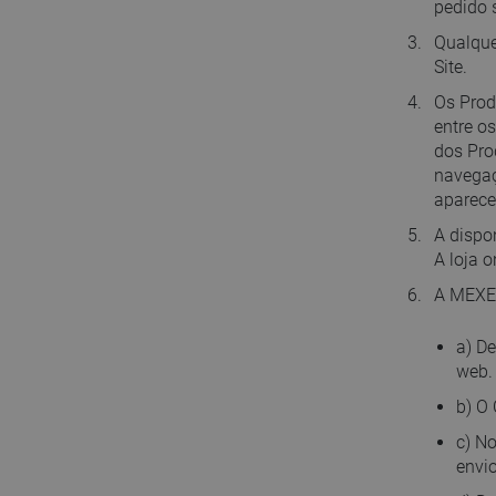
pedido 
Qualque
Site.
Os Prod
entre o
dos Pro
navegaç
aparece
A dispo
A loja 
A MEXEN
a) De
web.
b) O 
c) No
envio