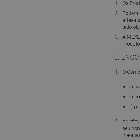
Os Prod
Podem e
artesan
sido ob
A MEXEN
Produto
5. ENC
O Compr
a) na
b) po
c) po
Ao efet
seu nom
lhe-á s