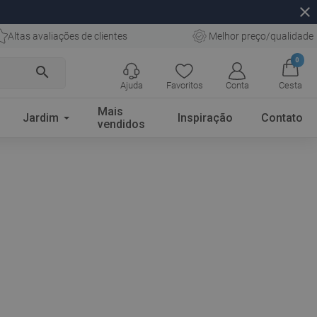
close
Altas avaliações de clientes
Melhor preço/qualidade
0
search
Ajuda
Favoritos
Conta
Cesta
Mais
Jardim
Inspiração
Contato
vendidos