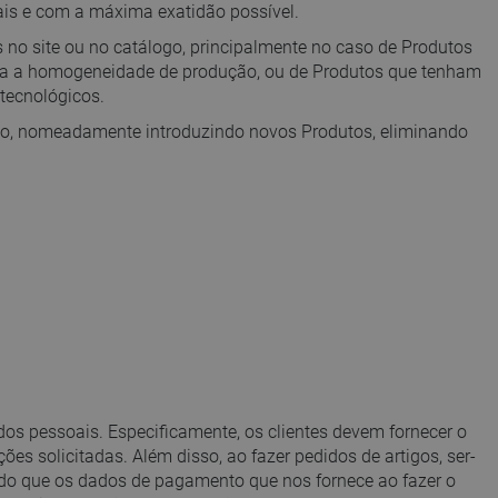
is e com a máxima exatidão possível.
SWEDISH
s no site ou no catálogo, principalmente no caso de Produtos
FINNISH
ada a homogeneidade de produção, ou de Produtos que tenham
tecnológicos.
PORTUGUESE
nto, nomeadamente introduzindo novos Produtos, eliminando
CROATIAN
GREEK
SLOVENIAN
dos pessoais. Especificamente, os clientes devem fornecer o
ões solicitadas. Além disso, ao fazer pedidos de artigos, ser-
indo que os dados de pagamento que nos fornece ao fazer o