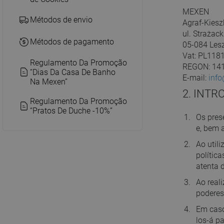
MEXEN
Métodos de envio
Agraf-Kiesz
ul. Strażack
Métodos de pagamento
05-084 Lesz
Vat: PL118
Regulamento Da Promoção
REGON: 14
“Dias Da Casa De Banho
E-mail:
inf
Na Mexen”
2. INT
Regulamento Da Promoção
“Pratos De Duche -10%”
Os pres
e, bem 
Ao util
polític
atenta d
Ao real
poderes
Em caso
los-á p