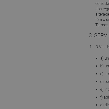
conside
dos reg
alteraç
têm o di
Termos
3. SERV
O Vende
a) u
b) u
c) u
d) pe
e) i
f) ad
g) di