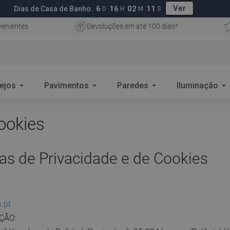
Ver
6
16
02
10
Dias de Casa de Banho:
D
H
M
S
enientes
Devoluções em até 100 dias*
ejos
Pavimentos
Paredes
Iluminação
Cookies
cas de Privacidade e de Cookies
.pt
̧ÃO: