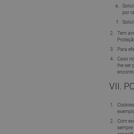
Solic
por r
Solic
Tem ain
Proteç
Para ef
Caso no
lhe ser
encontr
VII. 
Cookies
exemplo
Com exc
sempre 