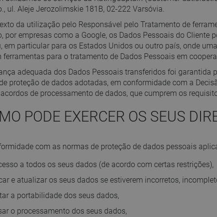
o., ul. Aleje Jerozolimskie 181B, 02-222 Varsóvia.
exto da utilização pelo Responsável pelo Tratamento de ferrame
, por empresas como a Google, os Dados Pessoais do Cliente p
, em particular para os Estados Unidos ou outro país, onde 
ferramentas para o tratamento de Dados Pessoais em coopera
ança adequada dos Dados Pessoais transferidos foi garantida p
de proteção de dados adotadas, em conformidade com a Decis
acordos de processamento de dados, que cumprem os requisit
OMO PODE EXERCER OS SEUS DIRE
ormidade com as normas de proteção de dados pessoais aplicá
cesso a todos os seus dados (de acordo com certas restrições),
icar e atualizar os seus dados se estiverem incorretos, incomple
itar a portabilidade dos seus dados,
ar o processamento dos seus dados,