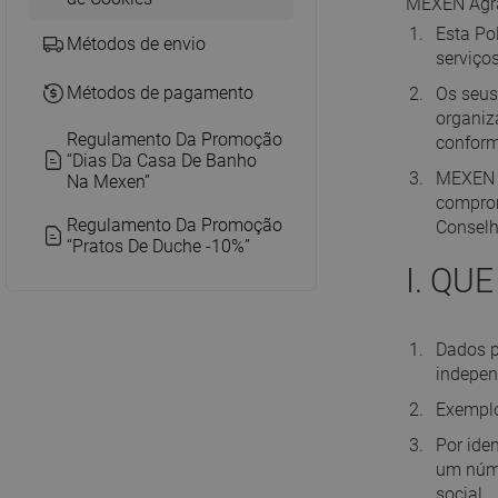
MEXEN Agra
Esta Po
Métodos de envio
serviço
Métodos de pagamento
Os seus
organiz
Regulamento Da Promoção
conform
“Dias Da Casa De Banho
MEXEN a
Na Mexen”
comprom
Regulamento Da Promoção
Conselh
“Pratos De Duche -10%”
I. QU
Dados p
indepen
Exemplo
Por ide
um núme
social.