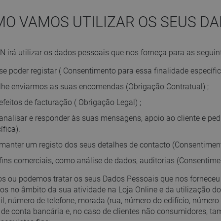
OMO VAMOS UTILIZAR OS SEUS DA
 irá utilizar os dados pessoais que nos forneça para as seguint
se poder registar ( Consentimento para essa finalidade específic
lhe enviarmos as suas encomendas (Obrigação Contratual) ;
efeitos de facturação ( Obrigação Legal) ;
analisar e responder às suas mensagens, apoio ao cliente e pe
ífica).
manter um registo dos seus detalhes de contacto (Consentimento
fins comerciais, como análise de dados, auditorias (Consentimen
s ou podemos tratar os seus Dados Pessoais que nos fornece
dos no âmbito da sua atividade na Loja Online e da utilização
il, número de telefone, morada (rua, número do edifício, número 
de conta bancária e, no caso de clientes não consumidores, ta