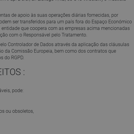
SWEDISH
ntas de apoio às suas operações diárias fornecidas, por
FINNISH
odem ser transferidos para um país fora do Espaço Económico
uma entidade que coopera com as empresas acima mencionadas
PORTUGUESE
ção com o Responsável pelo Tratamento.
CROATIAN
elo Controlador de Dados através da aplicação das cláusulas
GREEK
ão da Comissão Europeia, bem como dos contratos que
os do RGPD.
SLOVENIAN
ITOS :
veis, pode:
tos ou obsoletos,