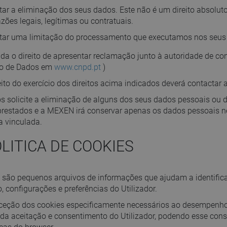
itar a eliminação dos seus dados. Este não é um direito absol
azões legais, legítimas ou contratuais.
itar uma limitação do processamento que executamos nos seus
da o direito de apresentar reclamação junto à autoridade de c
ão de Dados em
www.cnpd.pt
)
eito do exercício dos direitos acima indicados deverá contacta
s solicite a eliminação de alguns dos seus dados pessoais ou d
 prestados e a MEXEN irá conservar apenas os dados pessoais n
a vinculada.
POLITICA DE COOKIES
 são pequenos arquivos de informações que ajudam a identific
, configurações e preferências do Utilizador.
eção dos cookies especificamente necessários ao desempenho
da aceitação e consentimento do Utilizador, podendo esse cons