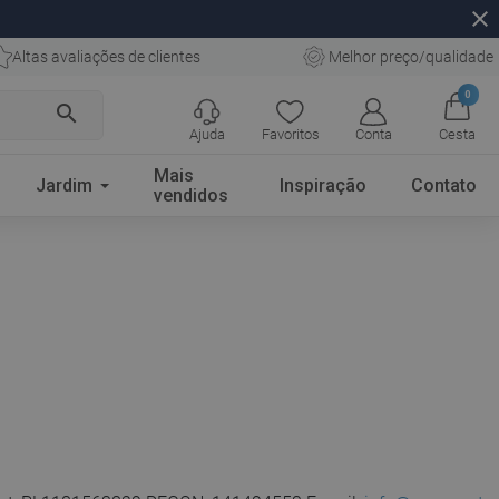
close
Altas avaliações de clientes
Melhor preço/qualidade
0
search
Ajuda
Favoritos
Conta
Cesta
Mais
Jardim
Inspiração
Contato
vendidos