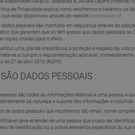
f-Kieszkowski Rafał ul. Strażacka 6, 05-084 Leszno (Polônia
lítica de Privacidade explica como recolhemos e tratamos os d
s que estão disponíveis através do website
www.mexen.pt
.
 dados pessoais são mantidos em segurança através da adoção 
ativo que garantem que só têm acesso aos dados pessoais os 
e regras criadas para o efeito.
tribui uma grande importância à proteção e respeito da vida 
ete-se a cumprir a regulamentação aplicável, nomeadament
o de 27 de abril 2016 (RGPD).
E SÃO DADOS PESSOAIS :
essoais são todas as informações relativas a uma pessoa e que
dentemente da natureza e suporte das informações e incluind
s de dados pessoais que recolhemos são email, nome completo, 
ntificável deve entender-se uma pessoa que possa ser identifica
ro de identificação ou a outros elementos específicos da sua ide