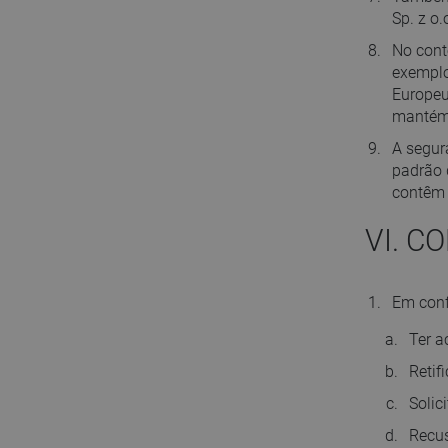
Sp. z o.
No cont
exemplo
Europeu
mantém 
A segur
padrão 
contêm 
VI. C
Em conf
Ter a
Retif
Solic
Recus