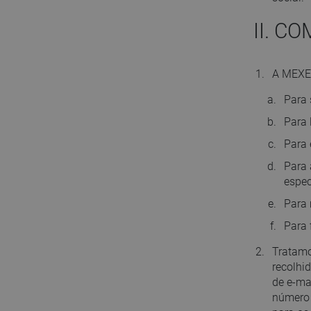
II. C
A MEXEN
Para 
Para 
Para 
Para 
espec
Para 
Para 
Tratamo
recolhi
de e-ma
número 