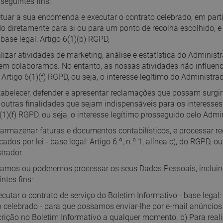
seguintes fins:
etuar a sua encomenda e executar o contrato celebrado, em parti
do diretamente para si ou para um ponto de recolha escolhido, 
base legal: Artigo 6(1)(b) RGPD,
alizar atividades de marketing, análise e estatística do Adminis
m colaboramos. No entanto, as nossas atividades não influenc
: Artigo 6(1)(f) RGPD, ou seja, o interesse legítimo do Administrad
tabelecer, defender e apresentar reclamações que possam surgir
 outras finalidades que sejam indispensáveis para os interesses 
(1)(f) RGPD, ou seja, o interesse legítimo prosseguido pelo Admi
e armazenar faturas e documentos contabilísticos, e processar 
cados por lei - base legal: Artigo 6.º, n.º 1, alínea c), do RGPD
trador.
amos ou poderemos processar os seus Dados Pessoais, incluind
ntes fins:
cutar o contrato de serviço do Boletim Informativo - base legal: 
o celebrado - para que possamos enviar-lhe por e-mail anúncios 
crição no Boletim Informativo a qualquer momento. b) Para realiz