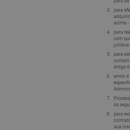
para os 
para ef
adquiri
acima - 
para re
com que
jurídica
para es
cumprir
Artigo 6
emitir 
especifi
Adminis
Process
os segui
para exe
contrat
sua ins