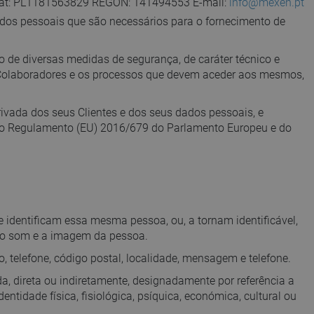
) Vat: PL1181563829 REGON: 141494553 E-mail:
info@mexen.pt
ados pessoais que são necessários para o fornecimento de
de diversas medidas de segurança, de caráter técnico e
Colaboradores e os processos que devem aceder aos mesmos,
privada dos seus Clientes e dos seus dados pessoais, e
e o Regulamento (EU) 2016/679 do Parlamento Europeu e do
 identificam essa mesma pessoa, ou, a tornam identificável,
o o som e a imagem da pessoa.
telefone, código postal, localidade, mensagem e telefone.
da, direta ou indiretamente, designadamente por referência a
ntidade física, fisiológica, psíquica, económica, cultural ou