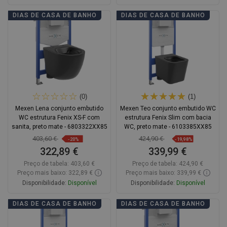
Adicionar
Adicionar
DIAS DE CASA DE BANHO
DIAS DE CASA DE BANHO
Comparar
favorite_border
Favoritos
Comparar
favorite_border
Favoritos
(0)
(1)
Mexen Lena conjunto embutido
Mexen Teo conjunto embutido WC
WC estrutura Fenix XS-F com
estrutura Fenix Slim com bacia
sanita, preto mate - 6803322XX85
WC, preto mate - 6103385XX85
403,60 €
424,90 €
-20%
-19,98%
322,89 €
339,99 €
Preço de tabela:
403,60 €
Preço de tabela:
424,90 €
Preço mais baixo: 322,89 €
Preço mais baixo: 339,99 €
Disponibilidade:
Disponível
Disponibilidade:
Disponível
Adicionar
Adicionar
DIAS DE CASA DE BANHO
DIAS DE CASA DE BANHO
Comparar
favorite_border
Favoritos
Comparar
favorite_border
Favoritos