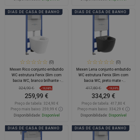
Adicionar
Adicionar
DIAS DE CASA DE BANHO
DIAS DE CASA DE BANHO
Comparar
favorite_border
Favoritos
Comparar
favorite_border
Favoritos
(0)
(0)
Mexen Rico conjunto embutido
Mexen Lena conjunto embutido
WC estrutura Fenix Slim com
WC estrutura Fenix Slim com
bacia WC, branco brilhante -
bacia WC, preto mate -
6103372XX00
6103322XX85
324,90 €
417,80 €
-19,98%
-19,99%
259,99 €
334,29 €
Preço de tabela:
324,90 €
Preço de tabela:
417,80 €
Preço mais baixo: 259,99 €
Preço mais baixo: 334,29 €
Disponibilidade:
Disponível
Disponibilidade:
Disponível
Adicionar
Adicionar
DIAS DE CASA DE BANHO
DIAS DE CASA DE BANHO
Comparar
favorite_border
Favoritos
Comparar
favorite_border
Favoritos