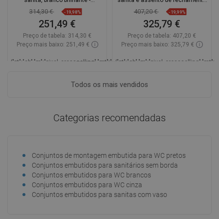
sanita, branco brilhante -
sanita e assento de fechamento
6103322XX00
suave, branco brilhante -
314,30 €
407,20 €
-19,98%
-19,99%
61030924000
251,49 €
325,79 €
Preço de tabela:
314,30 €
Preço de tabela:
407,20 €
Preço mais baixo: 251,49 €
Preço mais baixo: 325,79 €
_LSCESI-
{"pt":"ch","m":"pixel_crossselling","mt":"hookDisplayProductAvailabilityEsi","mp"
{"pt":"ch","m":"pixel_crossselling","mt"
START_
Disponibilidade:
Disponível
Disp
Todos os mais vendidos
_LSCESIEND_
Adicionar
Adicionar
Categorias recomendadas
Comparar
favorite_border
Favoritos
Comparar
favorite_border
Favoritos
Conjuntos de montagem embutida para WC pretos
Conjuntos embutidos para sanitários sem borda
Conjuntos embutidos para WC brancos
Conjuntos embutidos para WC cinza
Conjuntos embutidos para sanitas com vaso