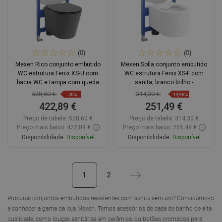
(0)
(0)
Mexen Rico conjunto embutido
Mexen Sofia conjunto embutido
WC estrutura Fenix XS-U com
WC estrutura Fenix XS-F com
bacia WC e tampa com queda
sanita, branco brilho -
lenta, cinza escuro mate -
6803354XX00
528,60 €
314,30 €
-20%
-19,98%
68530724071
422,89 €
251,49 €
Preço de tabela:
528,60 €
Preço de tabela:
314,30 €
Preço mais baixo: 422,89 €
Preço mais baixo: 251,49 €
Disponibilidade:
Disponível
Disponibilidade:
Disponível
Adicionar
Adicionar
1
2
Próximo
Comparar
favorite_border
Favoritos
Comparar
favorite_border
Favoritos
Procuras conjuntos embutidos resistentes com sanita sem aro? Convidamo-lo
a conhecer a gama da loja Mexen. Temos acessórios de casa de banho de alta
qualidade, como louças sanitárias em cerâmica, ou botões cromados para