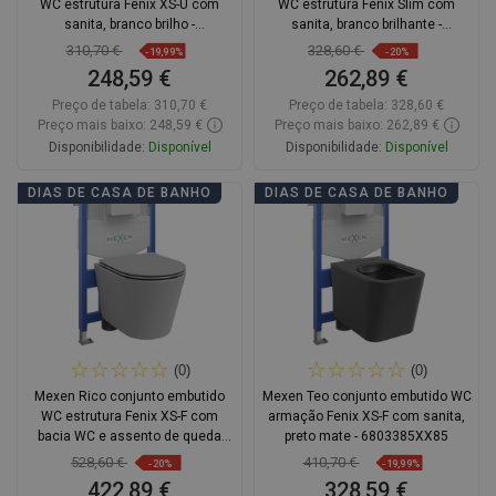
WC estrutura Fenix XS-U com
WC estrutura Fenix Slim com
sanita, branco brilho -
sanita, branco brilhante -
6853372XX00
6103354XX00
310,70 €
328,60 €
-19,99%
-20%
248,59 €
262,89 €
Preço de tabela:
310,70 €
Preço de tabela:
328,60 €
Preço mais baixo: 248,59 €
Preço mais baixo: 262,89 €
Disponibilidade:
Disponível
Disponibilidade:
Disponível
Adicionar
Adicionar
DIAS DE CASA DE BANHO
DIAS DE CASA DE BANHO
Comparar
favorite_border
Favoritos
Comparar
favorite_border
Favoritos
(0)
(0)
Mexen Rico conjunto embutido
Mexen Teo conjunto embutido WC
WC estrutura Fenix XS-F com
armação Fenix XS-F com sanita,
bacia WC e assento de queda
preto mate - 6803385XX85
lenta, cinza claro mate -
528,60 €
410,70 €
-20%
-19,99%
68030724061
422,89 €
328,59 €