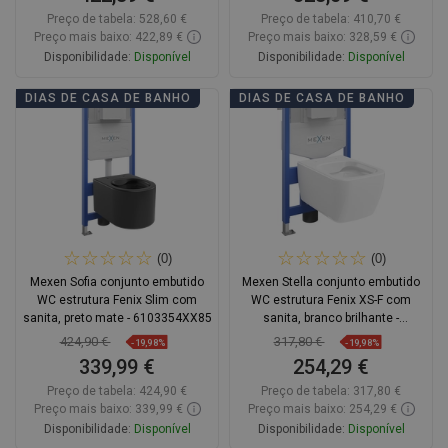
Preço de tabela:
528,60 €
Preço de tabela:
410,70 €
Preço mais baixo: 422,89 €
Preço mais baixo: 328,59 €
Disponibilidade:
Disponível
Disponibilidade:
Disponível
Adicionar
Adicionar
DIAS DE CASA DE BANHO
DIAS DE CASA DE BANHO
Comparar
favorite_border
Favoritos
Comparar
favorite_border
Favoritos
(0)
(0)
Mexen Sofia conjunto embutido
Mexen Stella conjunto embutido
WC estrutura Fenix Slim com
WC estrutura Fenix XS-F com
sanita, preto mate - 6103354XX85
sanita, branco brilhante -
6803368XX00
424,90 €
317,80 €
-19,98%
-19,98%
339,99 €
254,29 €
Preço de tabela:
424,90 €
Preço de tabela:
317,80 €
Preço mais baixo: 339,99 €
Preço mais baixo: 254,29 €
Disponibilidade:
Disponível
Disponibilidade:
Disponível