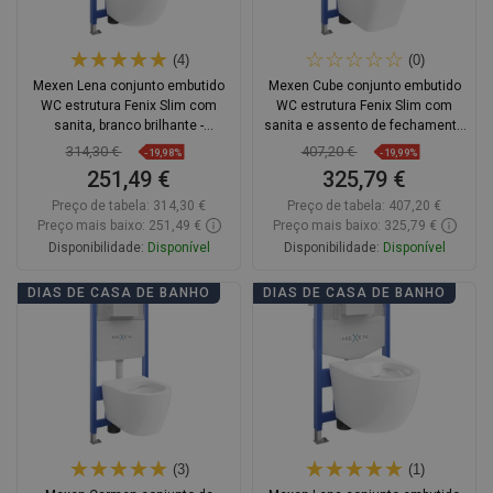
(4)
(0)
Mexen Lena conjunto embutido
Mexen Cube conjunto embutido
WC estrutura Fenix Slim com
WC estrutura Fenix Slim com
sanita, branco brilhante -
sanita e assento de fechamento
6103322XX00
suave, branco brilhante -
314,30 €
407,20 €
-19,98%
-19,99%
61030924000
251,49 €
325,79 €
Preço de tabela:
314,30 €
Preço de tabela:
407,20 €
Preço mais baixo: 251,49 €
Preço mais baixo: 325,79 €
Disponibilidade:
Disponível
Disponibilidade:
Disponível
Adicionar
Adicionar
DIAS DE CASA DE BANHO
DIAS DE CASA DE BANHO
Comparar
favorite_border
Favoritos
Comparar
favorite_border
Favoritos
(3)
(1)