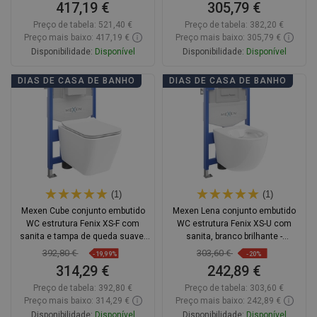
417,19 €
305,79 €
Preço de tabela:
521,40 €
Preço de tabela:
382,20 €
Preço mais baixo: 417,19 €
Preço mais baixo: 305,79 €
Disponibilidade:
Disponível
Disponibilidade:
Disponível
Adicionar
Adicionar
DIAS DE CASA DE BANHO
DIAS DE CASA DE BANHO
Comparar
favorite_border
Favoritos
Comparar
favorite_border
Favoritos
(1)
(1)
Mexen Cube conjunto embutido
Mexen Lena conjunto embutido
WC estrutura Fenix XS-F com
WC estrutura Fenix XS-U com
sanita e tampa de queda suave,
sanita, branco brilhante -
branco brilho - 68030924000
6853322XX00
392,80 €
303,60 €
-19,99%
-20%
314,29 €
242,89 €
Preço de tabela:
392,80 €
Preço de tabela:
303,60 €
Preço mais baixo: 314,29 €
Preço mais baixo: 242,89 €
Disponibilidade:
Disponível
Disponibilidade:
Disponível