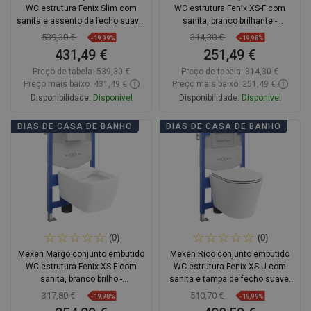
WC estrutura Fenix Slim com
WC estrutura Fenix XS-F com
sanita e assento de fecho suave,
sanita, branco brilhante -
cinza escuro mate - 61030724071
6803388XX00
539,30 €
314,30 €
-19,99%
-19,98%
431,49 €
251,49 €
Preço de tabela:
539,30 €
Preço de tabela:
314,30 €
Preço mais baixo: 431,49 €
Preço mais baixo: 251,49 €
Disponibilidade:
Disponível
Disponibilidade:
Disponível
Adicionar
Adicionar
DIAS DE CASA DE BANHO
DIAS DE CASA DE BANHO
Comparar
favorite_border
Favoritos
Comparar
favorite_border
Favoritos
(0)
(0)
Mexen Margo conjunto embutido
Mexen Rico conjunto embutido
WC estrutura Fenix XS-F com
WC estrutura Fenix XS-U com
sanita, branco brilho -
sanita e tampa de fecho suave,
6803342XX00
branco mate - 68530724001
317,80 €
510,70 €
-19,98%
-19,99%