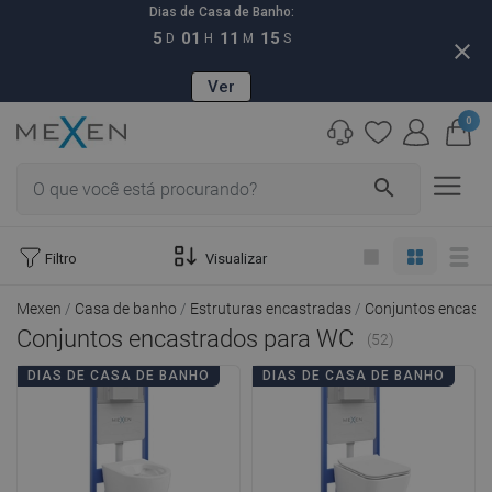
Dias de Casa de Banho:
5
01
11
14
D
H
M
S
close
Ver
0
search
Filtro
Visualizar
Mexen
Casa de banho
Estruturas encastradas
Conjuntos encast
Conjuntos encastrados para WC
(52)
DIAS DE CASA DE BANHO
DIAS DE CASA DE BANHO