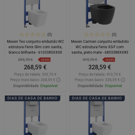
(0)
(0)
Mexen Teo conjunto embutido WC
Mexen Carmen conjunto embutido
estrutura Fenix Slim com sanita,
WC estrutura Fenix XS-F com
branco brilhante - 6103385XX00
sanita, preto mate - 6803388XX85
335,70 €
410,70 €
-19,99%
-19,99%
268,59 €
328,59 €
Preço de tabela:
335,70 €
Preço de tabela:
410,70 €
Preço mais baixo: 268,59 €
Preço mais baixo: 328,59 €
Disponibilidade:
Disponível
Disponibilidade:
Disponível
Adicionar
Adicionar
DIAS DE CASA DE BANHO
DIAS DE CASA DE BANHO
Comparar
favorite_border
Favoritos
Comparar
favorite_border
Favoritos