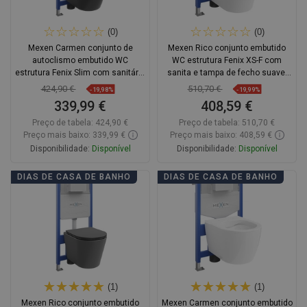
(0)
(0)
Mexen Carmen conjunto de
Mexen Rico conjunto embutido
autoclismo embutido WC
WC estrutura Fenix XS-F com
estrutura Fenix Slim com sanitário
sanita e tampa de fecho suave,
WC, preto mate - 6103388XX85
branco mate - 68030724001
424,90 €
510,70 €
-19,98%
-19,99%
339,99 €
408,59 €
Preço de tabela:
424,90 €
Preço de tabela:
510,70 €
Preço mais baixo: 339,99 €
Preço mais baixo: 408,59 €
Disponibilidade:
Disponível
Disponibilidade:
Disponível
Adicionar
Adicionar
DIAS DE CASA DE BANHO
DIAS DE CASA DE BANHO
Comparar
favorite_border
Favoritos
Comparar
favorite_border
Favoritos
(1)
(1)
Mexen Rico conjunto embutido
Mexen Carmen conjunto embutido