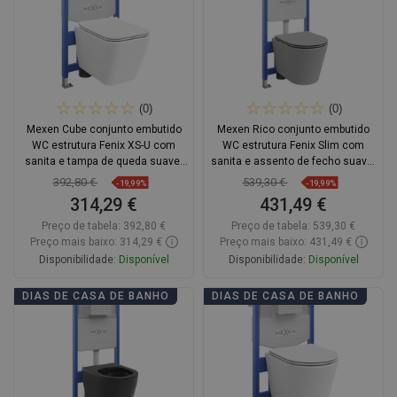
(0)
(0)
Mexen Cube conjunto embutido
Mexen Rico conjunto embutido
WC estrutura Fenix XS-U com
WC estrutura Fenix Slim com
sanita e tampa de queda suave,
sanita e assento de fecho suave,
branco brilhante - 68530924000
cinza claro mate - 61030724061
392,80 €
539,30 €
-19,99%
-19,99%
314,29 €
431,49 €
Preço de tabela:
392,80 €
Preço de tabela:
539,30 €
Preço mais baixo: 314,29 €
Preço mais baixo: 431,49 €
Disponibilidade:
Disponível
Disponibilidade:
Disponível
Adicionar
Adicionar
DIAS DE CASA DE BANHO
DIAS DE CASA DE BANHO
Comparar
favorite_border
Favoritos
Comparar
favorite_border
Favoritos