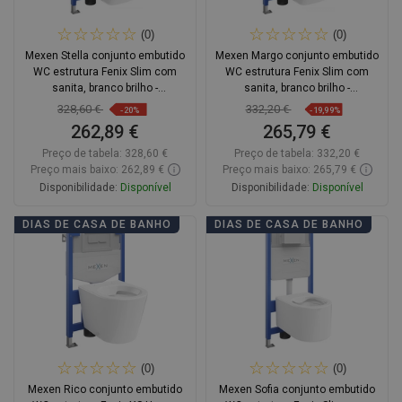
(0)
(0)
Mexen Stella conjunto embutido
Mexen Margo conjunto embutido
WC estrutura Fenix Slim com
WC estrutura Fenix Slim com
sanita, branco brilho -
sanita, branco brilho -
6103368XX00
6103342XX00
328,60 €
332,20 €
-20%
-19,99%
262,89 €
265,79 €
Preço de tabela:
328,60 €
Preço de tabela:
332,20 €
Preço mais baixo: 262,89 €
Preço mais baixo: 265,79 €
Disponibilidade:
Disponível
Disponibilidade:
Disponível
Adicionar
Adicionar
DIAS DE CASA DE BANHO
DIAS DE CASA DE BANHO
Comparar
favorite_border
Favoritos
Comparar
favorite_border
Favoritos
(0)
(0)
Mexen Rico conjunto embutido
Mexen Sofia conjunto embutido