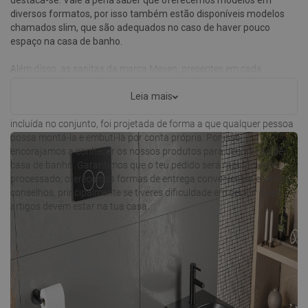
diversos formatos, por isso também estão disponíveis modelos
chamados slim, que são adequados no caso de haver pouco
espaço na casa de banho.
Além disso, as sanitas da marca Mexen, presentes em cada
conjunto, são feitas de materiais duráveis. Além disso, a falta de aro
significa que não acumula sujidade difícil de remover na sua
Leia mais
superfície. Por outro lado, a estrutura para embutir o autoclismo,
incluída no conjunto, foi projetada de forma a que qualquer pessoa
possa montá-la e embuti-la por conta própria. Por isso,
encorajamos a conhecer os nossos produtos para decoração de
casa de banho. Garantimos que o teu pedido será rapidamente
processado, oferecemos formas de entrega convenientes e vários
conselhos, principalmente se tiveres dificuldade em decidir quais
artigos devem estar na tua casa.