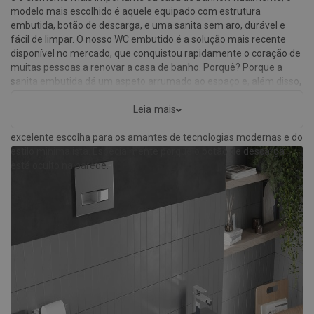
modelo mais escolhido é aquele equipado com estrutura
embutida, botão de descarga, e uma sanita sem aro, durável e
fácil de limpar. O nosso WC embutido é a solução mais recente
disponível no mercado, que conquistou rapidamente o coração de
muitas pessoas a renovar a casa de banho. Porquê? Porque a
sanita embutida dá um aspeto arrumado ao espaço e, além disso,
permite manter a zona limpa. Por isso, é a escolha ideal para
quem valoriza a alta higiene na casa de banho e não só. Os
Leia mais
conjuntos embutidos WC da marca Mexen são também uma
excelente escolha para os amantes de tecnologias modernas e do
estilo minimalista. Especialmente porque o botão de descarga
está oculto na parede.