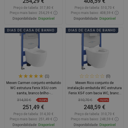
254,29 €
408,59 €
Preço de tabela:
317,80 €
Preço de tabela:
510,70 €
Preço mais baixo: 254,29 €
Preço mais baixo: 408,59 €
Disponibilidade:
Disponível
Disponibilidade:
Disponível
Adicionar
Adicionar
DIAS DE CASA DE BANHO
DIAS DE CASA DE BANHO
Comparar
favorite_border
Favoritos
Comparar
favorite_border
Favoritos
(1)
(0)
Mexen Carmen conjunto embutido
Mexen Rico conjunto de
WC estrutura Fenix XS-U com
instalação embutida WC estrutura
sanita, branco brilho -
Fenix XS-F com bacia WC, branco
6853388XX00
brilhante - 6803372XX00
314,30 €
310,70 €
-19,98%
-19,99%
251,49 €
248,59 €
Preço de tabela:
314,30 €
Preço de tabela:
310,70 €
Preço mais baixo: 251,49 €
Preço mais baixo: 248,59 €
Disponibilidade:
Disponível
Disponibilidade:
Disponível