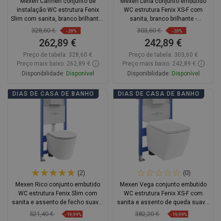
Mexen Carmen conjunto de
Mexen Lena conjunto embutido
instalação WC estrutura Fenix
WC estrutura Fenix XS-F com
Slim com sanita, branco brilhante -
sanita, branco brilhante -
6103388XX00
6803322XX00
328,60 €
303,60 €
-20%
-20%
262,89 €
242,89 €
Preço de tabela:
328,60 €
Preço de tabela:
303,60 €
Preço mais baixo: 262,89 €
Preço mais baixo: 242,89 €
Disponibilidade:
Disponível
Disponibilidade:
Disponível
Adicionar
Adicionar
DIAS DE CASA DE BANHO
DIAS DE CASA DE BANHO
Comparar
favorite_border
Favoritos
Comparar
favorite_border
Favoritos
(2)
(0)
Mexen Rico conjunto embutido
Mexen Vega conjunto embutido
WC estrutura Fenix Slim com
WC estrutura Fenix XS-F com
sanita e assento de fecho suave,
sanita e assento de queda suave,
branco mate - 61030724001
branco brilhante - 68030654000
521,40 €
382,20 €
-19,99%
-19,99%