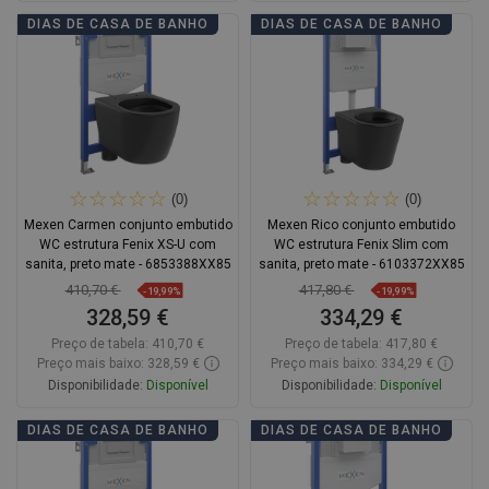
Adicionar
Adicionar
DIAS DE CASA DE BANHO
DIAS DE CASA DE BANHO
Comparar
favorite_border
Favoritos
Comparar
favorite_border
Favoritos
(0)
(0)
Mexen Carmen conjunto embutido
Mexen Rico conjunto embutido
WC estrutura Fenix XS-U com
WC estrutura Fenix Slim com
sanita, preto mate - 6853388XX85
sanita, preto mate - 6103372XX85
410,70 €
417,80 €
-19,99%
-19,99%
328,59 €
334,29 €
Preço de tabela:
410,70 €
Preço de tabela:
417,80 €
Preço mais baixo: 328,59 €
Preço mais baixo: 334,29 €
Disponibilidade:
Disponível
Disponibilidade:
Disponível
Adicionar
Adicionar
DIAS DE CASA DE BANHO
DIAS DE CASA DE BANHO
Comparar
favorite_border
Favoritos
Comparar
favorite_border
Favoritos