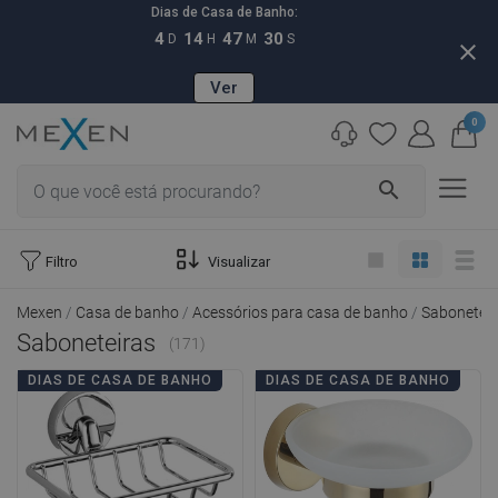
Dias de Casa de Banho:
4
14
47
28
D
H
M
S
close
Ver
0
search
Filtro
Visualizar
Mexen
Casa de banho
Acessórios para casa de banho
Saboneteir
Saboneteiras
(171)
DIAS DE CASA DE BANHO
DIAS DE CASA DE BANHO