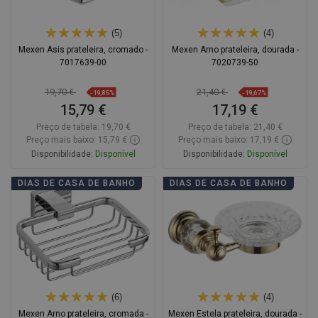
(5)
(4)
Mexen Asis prateleira, cromado -
Mexen Arno prateleira, dourada -
7017639-00
7020739-50
19,70 €
21,40 €
-19,85%
-19,67%
15,79 €
17,19 €
Preço de tabela:
19,70 €
Preço de tabela:
21,40 €
Preço mais baixo: 15,79 €
Preço mais baixo: 17,19 €
Disponibilidade:
Disponível
Disponibilidade:
Disponível
Adicionar
Adicionar
DIAS DE CASA DE BANHO
DIAS DE CASA DE BANHO
Comparar
favorite_border
Favoritos
Comparar
favorite_border
Favoritos
(6)
(4)
Mexen Arno prateleira, cromada -
Mexen Estela prateleira, dourada -