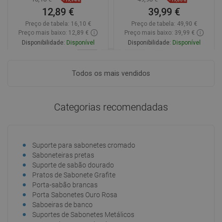
12,89 €
39,99 €
Preço de tabela:
16,10 €
Preço de tabela:
49,90 €
Preço mais baixo: 12,89 €
Preço mais baixo: 39,99 €
Disponibilidade:
Disponível
Disponibilidade:
Disponível
Adicionar
Adicionar
Todos os mais vendidos
Comparar
favorite_border
Favoritos
Comparar
favorite_border
Favoritos
Categorias recomendadas
Suporte para sabonetes cromado
Saboneteiras pretas
Suporte de sabão dourado
Pratos de Sabonete Grafite
Porta-sabão brancas
Porta Sabonetes Ouro Rosa
Saboeiras de banco
Suportes de Sabonetes Metálicos