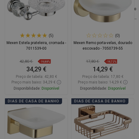
(5)
(0)
Mexen Estela prateleira, cromada -
Mexen Remo porta-velas, dourado
7011539-00
escovado - 7050739-55
42,80 €
17,80 €
-19,88%
-19,72%
34,29 €
14,29 €
Preço de tabela:
42,80 €
Preço de tabela:
17,80 €
Preço mais baixo: 34,29 €
Preço mais baixo: 14,29 €
Disponibilidade:
Disponível
Disponibilidade:
Disponível
Adicionar
Adicionar
DIAS DE CASA DE BANHO
DIAS DE CASA DE BANHO
Comparar
favorite_border
Favoritos
Comparar
favorite_border
Favoritos