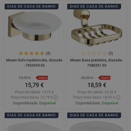
Adicionar
Adicionar
DIAS DE CASA DE BANHO
DIAS DE CASA DE BANHO
Comparar
favorite_border
Favoritos
Comparar
favorite_border
Favoritos
(4)
(0)
Mexen Rufo mydelniczka, dourada
Mexen Base prateleira, dourada -
- 7050939-50
7088251-50
19,70 €
23,20 €
-19,85%
-19,87%
15,79 €
18,59 €
Preço de tabela:
19,70 €
Preço de tabela:
23,20 €
Preço mais baixo: 15,79 €
Preço mais baixo: 18,59 €
Disponibilidade:
Disponível
Disponibilidade:
Disponível
Adicionar
Adicionar
DIAS DE CASA DE BANHO
DIAS DE CASA DE BANHO
Comparar
favorite_border
Favoritos
Comparar
favorite_border
Favoritos