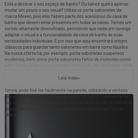
Está a decorar o seu espaço de banho? Ou talvez queira apenas
mudar um pouco o seu visual? Utilize os porta-sabonetes da
marca Mexen, pois eles fazem parte dos acessórios de casa de
banho que devem estar presentes em todas as casas. Temos um
sortido altamente diversificado, permitindo que cada um consiga
adaptar o visual e a funcionalidade da casa de banho às suas
necessidades individuais. É por isso que aqui encontrará artigos
clássicos para guardar tanto sabonetes em barra como líquidos.
Na nossa oferta há, por exemplo, porta-sabonetes suspensos
modernos, bem como porta-sabonetes feitos de materiais como
vidro fosco, cerâmica ou também plástico de alta qualidade. Cada
um dos tipos mencionados é perfeito para decorar casas de
banho em estilo minimalista, clássico e até rústico. Além disso,
Leia mais
alguns deles estão equipados com acessórios funcionais. Desta
forma, pode fixá-los facilmente na parede, utilizando a ventosa
incluída. Isso significa que todos podem instalá-lo facilmente na
sua casa de banho, por exemplo, ao lado do lavatório, ou colocá-lo
no seu chuveiro. Porta-sabonetes funcional e estético? Só da
Mexen!