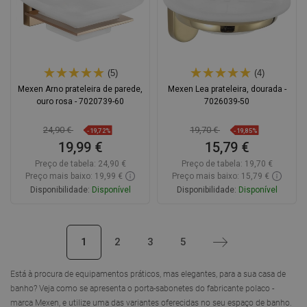
(5)
(4)
Mexen Arno prateleira de parede,
Mexen Lea prateleira, dourada -
ouro rosa - 7020739-60
7026039-50
24,90 €
19,70 €
-19,72%
-19,85%
19,99 €
15,79 €
Preço de tabela:
24,90 €
Preço de tabela:
19,70 €
Preço mais baixo: 19,99 €
Preço mais baixo: 15,79 €
Disponibilidade:
Disponível
Disponibilidade:
Disponível
Adicionar
Adicionar
1
2
3
5
Próximo
Comparar
favorite_border
Favoritos
Comparar
favorite_border
Favoritos
Está à procura de equipamentos práticos, mas elegantes, para a sua casa de
banho? Veja como se apresenta o porta-sabonetes do fabricante polaco -
marca Mexen, e utilize uma das variantes oferecidas no seu espaço de banho.