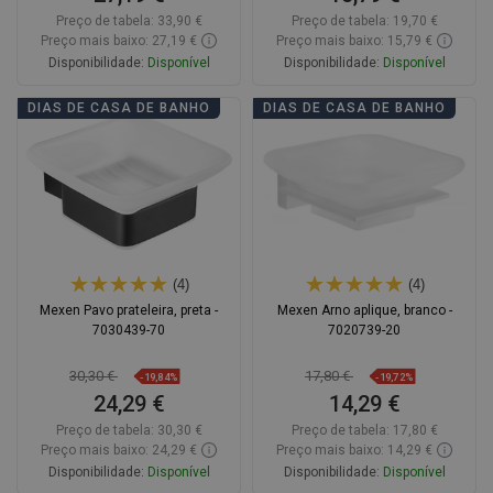
Preço de tabela:
33,90 €
Preço de tabela:
19,70 €
Preço mais baixo: 27,19 €
Preço mais baixo: 15,79 €
Disponibilidade:
Disponível
Disponibilidade:
Disponível
Adicionar
Adicionar
DIAS DE CASA DE BANHO
DIAS DE CASA DE BANHO
Comparar
favorite_border
Favoritos
Comparar
favorite_border
Favoritos
(4)
(4)
Mexen Pavo prateleira, preta -
Mexen Arno aplique, branco -
7030439-70
7020739-20
30,30 €
17,80 €
-19,84%
-19,72%
24,29 €
14,29 €
Preço de tabela:
30,30 €
Preço de tabela:
17,80 €
Preço mais baixo: 24,29 €
Preço mais baixo: 14,29 €
Disponibilidade:
Disponível
Disponibilidade:
Disponível