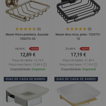
(5)
(5)
Mexen Remo prateleira, dourada -
Mexen Arno mica, preta - 7020751-
7050751-50
70
16,10 €
21,40 €
-19,94%
-19,67%
12,89 €
17,19 €
Preço de tabela:
16,10 €
Preço de tabela:
21,40 €
Preço mais baixo: 12,89 €
Preço mais baixo: 17,19 €
Disponibilidade:
Disponível
Disponibilidade:
Disponível
Adicionar
Adicionar
DIAS DE CASA DE BANHO
DIAS DE CASA DE BANHO
Comparar
favorite_border
Favoritos
Comparar
favorite_border
Favoritos