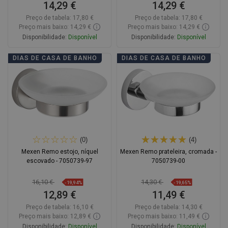
14,29 €
14,29 €
Preço de tabela:
17,80 €
Preço de tabela:
17,80 €
Preço mais baixo: 14,29 €
Preço mais baixo: 14,29 €
Disponibilidade:
Disponível
Disponibilidade:
Disponível
Adicionar
Adicionar
DIAS DE CASA DE BANHO
DIAS DE CASA DE BANHO
Comparar
favorite_border
Favoritos
Comparar
favorite_border
Favoritos
(0)
(4)
Mexen Remo estojo, níquel
Mexen Remo prateleira, cromada -
escovado - 7050739-97
7050739-00
16,10 €
14,30 €
-19,94%
-19,65%
12,89 €
11,49 €
Preço de tabela:
16,10 €
Preço de tabela:
14,30 €
Preço mais baixo: 12,89 €
Preço mais baixo: 11,49 €
Disponibilidade:
Disponível
Disponibilidade:
Disponível