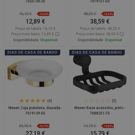
7050739-20
7019151-50
16,10 €
48,20 €
-19,94%
-19,94%
12,89 €
38,59 €
Preço de tabela:
16,10 €
Preço de tabela:
48,20 €
Preço mais baixo: 12,89 €
Preço mais baixo: 38,59 €
Disponibilidade:
Disponível
Disponibilidade:
Disponível
Adicionar
Adicionar
DIAS DE CASA DE BANHO
DIAS DE CASA DE BANHO
Comparar
favorite_border
Favoritos
Comparar
favorite_border
Favoritos
(4)
(0)
Mexen Zoja prateleira, dourada -
Mexen Base acessório, preto -
7019139-50
7088251-70
33,90 €
19,70 €
-19,79%
-19,85%
27,19 €
15,79 €