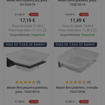
Mexen Asis mydelniczka, preta -
Mexen Remo prateleira, preta -
7017639-70
7050739-70
21,40 €
14,30 €
-19,67%
-19,65%
17,19 €
11,49 €
Preço de tabela:
21,40 €
Preço de tabela:
14,30 €
Preço mais baixo: 17,19 €
Preço mais baixo: 11,49 €
Disponibilidade:
Disponível
Disponibilidade:
Disponível
Adicionar
Adicionar
DIAS DE CASA DE BANHO
DIAS DE CASA DE BANHO
Comparar
favorite_border
Favoritos
Comparar
favorite_border
Favoritos
(5)
(4)
Mexen Arno pequena prateleira,
Mexen Arno prateleira, cromada -
preta - 7020739-70
7020739-00
17,80 €
17,80 €
-19,72%
-19,72%