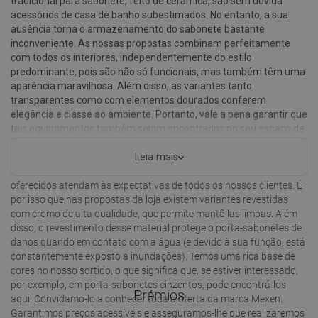
tradicional para sabonete, feito de cerâmica, são sem dúvida
acessórios de casa de banho subestimados. No entanto, a sua
ausência torna o armazenamento do sabonete bastante
inconveniente. As nossas propostas combinam perfeitamente
com todos os interiores, independentemente do estilo
predominante, pois são não só funcionais, mas também têm uma
aparência maravilhosa. Além disso, as variantes tanto
transparentes como com elementos dourados conferem
elegância e classe ao ambiente. Portanto, vale a pena garantir que
tais equipamentos também sejam encontrados no seu espaço de
banho.
Leia mais
A nossa empresa fez o maior esforço para garantir que os produtos
oferecidos atendam às expectativas de todos os nossos clientes. É
por isso que nas propostas da loja existem variantes revestidas
com cromo de alta qualidade, que permite mantê-las limpas. Além
disso, o revestimento desse material protege o porta-sabonetes de
danos quando em contato com a água (e devido à sua função, está
constantemente exposto a inundações). Temos uma rica base de
cores no nosso sortido, o que significa que, se estiver interessado,
por exemplo, em porta-sabonetes cinzentos, pode encontrá-los
Prémios
aqui! Convidamo-lo a conhecer toda a oferta da marca Mexen.
Garantimos preços acessíveis e asseguramos-lhe que realizaremos