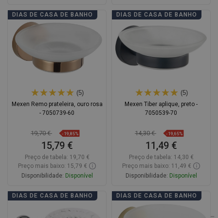
Adicionar
Adicionar
DIAS DE CASA DE BANHO
DIAS DE CASA DE BANHO
Comparar
favorite_border
Favoritos
Comparar
favorite_border
Favoritos
(5)
(5)
Mexen Remo prateleira, ouro rosa
Mexen Tiber aplique, preto -
- 7050739-60
7050539-70
19,70 €
14,30 €
-19,85%
-19,65%
15,79 €
11,49 €
Preço de tabela:
19,70 €
Preço de tabela:
14,30 €
Preço mais baixo: 15,79 €
Preço mais baixo: 11,49 €
Disponibilidade:
Disponível
Disponibilidade:
Disponível
Adicionar
Adicionar
DIAS DE CASA DE BANHO
DIAS DE CASA DE BANHO
Comparar
favorite_border
Favoritos
Comparar
favorite_border
Favoritos