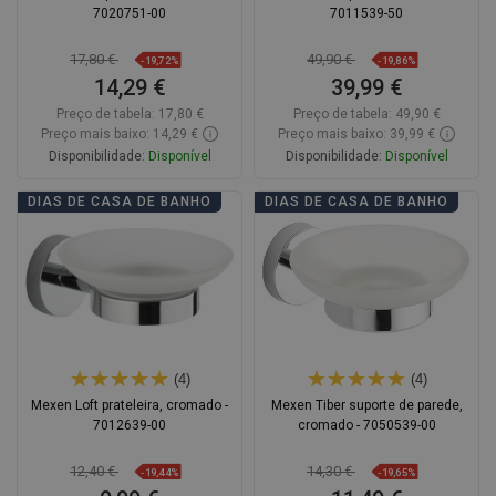
7020751-00
7011539-50
17,80 €
49,90 €
-19,72%
-19,86%
14,29 €
39,99 €
Preço de tabela:
17,80 €
Preço de tabela:
49,90 €
Preço mais baixo: 14,29 €
Preço mais baixo: 39,99 €
Disponibilidade:
Disponível
Disponibilidade:
Disponível
Adicionar
Adicionar
DIAS DE CASA DE BANHO
DIAS DE CASA DE BANHO
Comparar
favorite_border
Favoritos
Comparar
favorite_border
Favoritos
(4)
(4)
Mexen Loft prateleira, cromado -
Mexen Tiber suporte de parede,
7012639-00
cromado - 7050539-00
12,40 €
14,30 €
-19,44%
-19,65%