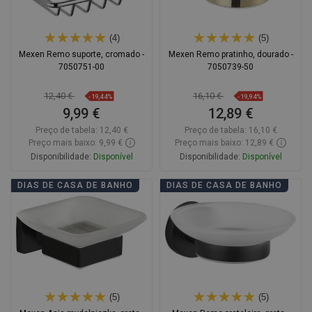
(4)
(5)
Mexen Remo suporte, cromado -
Mexen Remo pratinho, dourado -
7050751-00
7050739-50
12,40 €
16,10 €
-19,44%
-19,94%
9,99 €
12,89 €
Preço de tabela:
12,40 €
Preço de tabela:
16,10 €
Preço mais baixo: 9,99 €
Preço mais baixo: 12,89 €
Disponibilidade:
Disponível
Disponibilidade:
Disponível
Adicionar
Adicionar
DIAS DE CASA DE BANHO
DIAS DE CASA DE BANHO
Comparar
favorite_border
Favoritos
Comparar
favorite_border
Favoritos
(5)
(5)