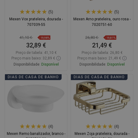
(5)
(5)
Mexen Vox prateleira, dourada -
Mexen Arno prateleira, ouro rosa -
707039-55
7020751-60
41,10 €
26,80 €
-19,98%
-19,81%
32,89 €
21,49 €
Preço de tabela:
41,10 €
Preço de tabela:
26,80 €
Preço mais baixo: 32,89 €
Preço mais baixo: 21,49 €
Disponibilidade:
Disponível
Disponibilidade:
Disponível
Adicionar
Adicionar
DIAS DE CASA DE BANHO
DIAS DE CASA DE BANHO
Comparar
favorite_border
Favoritos
Comparar
favorite_border
Favoritos
(4)
(4)
Mexen Remo banalizador, branco -
Mexen Zoja prateleira, dourada -