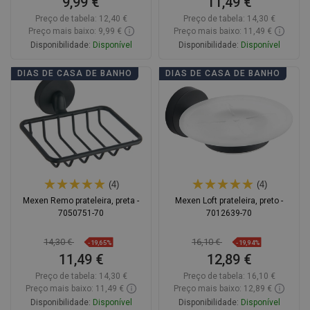
9,99 €
11,49 €
Preço de tabela:
12,40 €
Preço de tabela:
14,30 €
Preço mais baixo: 9,99 €
Preço mais baixo: 11,49 €
Disponibilidade:
Disponível
Disponibilidade:
Disponível
Adicionar
Adicionar
DIAS DE CASA DE BANHO
DIAS DE CASA DE BANHO
Comparar
favorite_border
Favoritos
Comparar
favorite_border
Favoritos
(4)
(4)
Mexen Remo prateleira, preta -
Mexen Loft prateleira, preto -
7050751-70
7012639-70
14,30 €
16,10 €
-19,65%
-19,94%
11,49 €
12,89 €
Preço de tabela:
14,30 €
Preço de tabela:
16,10 €
Preço mais baixo: 11,49 €
Preço mais baixo: 12,89 €
Disponibilidade:
Disponível
Disponibilidade:
Disponível