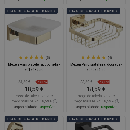
Adicionar
Adicionar
DIAS DE CASA DE BANHO
DIAS DE CASA DE BANHO
Comparar
favorite_border
Favoritos
Comparar
favorite_border
Favoritos
(6)
(4)
Mexen Asis prateleira, dourada -
Mexen Arno prateleira, dourada -
7017639-50
7020751-50
23,20 €
23,20 €
-19,87%
-19,87%
18,59 €
18,59 €
Preço de tabela:
23,20 €
Preço de tabela:
23,20 €
Preço mais baixo: 18,59 €
Preço mais baixo: 18,59 €
Disponibilidade:
Disponível
Disponibilidade:
Disponível
Adicionar
Adicionar
DIAS DE CASA DE BANHO
DIAS DE CASA DE BANHO
Comparar
favorite_border
Favoritos
Comparar
favorite_border
Favoritos