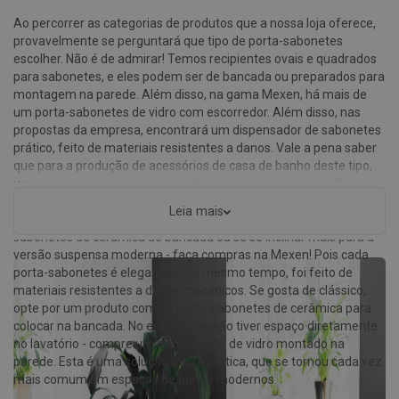
Ao percorrer as categorias de produtos que a nossa loja oferece,
provavelmente se perguntará que tipo de porta-sabonetes
escolher. Não é de admirar! Temos recipientes ovais e quadrados
para sabonetes, e eles podem ser de bancada ou preparados para
montagem na parede. Além disso, na gama Mexen, há mais de
um porta-sabonetes de vidro com escorredor. Além disso, nas
propostas da empresa, encontrará um dispensador de sabonetes
prático, feito de materiais resistentes a danos. Vale a pena saber
que para a produção de acessórios de casa de banho deste tipo,
usamos os melhores materiais disponíveis no mercado (são
utilizados vidro de alta qualidade, cromo e até latão).
Leia mais
Independentemente de o seu modelo de sonho ser um porta-
sabonetes de cerâmica de bancada ou se se inclinar mais para a
versão suspensa moderna - faça compras na Mexen! Pois cada
porta-sabonetes é elegante e, ao mesmo tempo, foi feito de
materiais resistentes a danos mecânicos. Se gosta de clássico,
opte por um produto como o porta-sabonetes de cerâmica para
colocar na bancada. No entanto, se não tiver espaço diretamente
no lavatório - compre um dispensador de vidro montado na
parede. Esta é uma solução muito prática, que se tornou cada vez
mais comum em espaços de banho modernos.