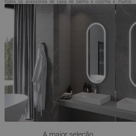
todos os acessórios de casa de banho e cozinha e muitos
outros produtos, constituem um sortido amplamente
reconhecido pelos clientes polacos, valorizado pela relação
imbatível entre preço e qualidade, pela modernidade,
durabilidade e funcionalidade. Como fabricante de
equipamentos para casas de banho, ajudamos os nossos
clientes a criar espaços que realizam os seus sonhos.
A maior seleção