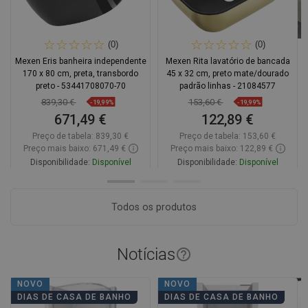
(0)
(0)
Mexen Eris banheira independente
Mexen Rita lavatório de bancada
170 x 80 cm, preta, transbordo
45 x 32 cm, preto mate/dourado
preto - 53441708070-70
padrão linhas - 21084577
839,30 €
153,60 €
-19,99%
-19,99%
671,49 €
122,89 €
Preço de tabela:
839,30 €
Preço de tabela:
153,60 €
Preço mais baixo: 671,49 €
Preço mais baixo: 122,89 €
Disponibilidade:
Disponível
Disponibilidade:
Disponível
Adicionar
Adicionar
Todos os produtos
Comparar
favorite_border
Favoritos
Comparar
favorite_border
Favoritos
Notícias
help_outline
NOVO
NOVO
DIAS DE CASA DE BANHO
DIAS DE CASA DE BANHO