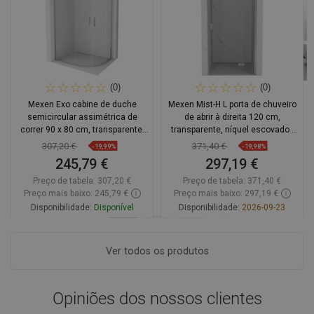
(0)
(0)
Mexen Exo cabine de duche
Mexen Mist-H L porta de chuveiro
semicircular assimétrica de
de abrir à direita 120 cm,
correr 90 x 80 cm, transparente,
transparente, níquel escovado -
cromada - 8132-090-080-01-00
8A5L-120-000-97-00-P
307,20 €
371,40 €
-19,99%
-19,98%
245,79 €
297,19 €
Preço de tabela:
307,20 €
Preço de tabela:
371,40 €
Preço mais baixo: 245,79 €
Preço mais baixo: 297,19 €
Disponibilidade:
Disponível
Disponibilidade:
2026-09-23
Adicionar
Adicionar
Ver todos os produtos
Comparar
favorite_border
Favoritos
Comparar
favorite_border
Favoritos
Opiniões dos nossos clientes