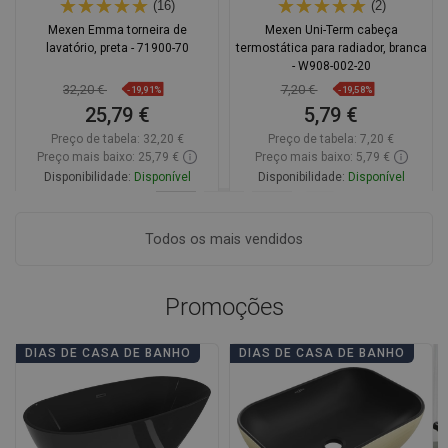
(16)
(2)
Mexen Emma torneira de
Mexen Uni-Term cabeça
lavatório, preta - 71900-70
termostática para radiador, branca
- W908-002-20
32,20 €
7,20 €
-19,91%
-19,58%
25,79 €
5,79 €
Preço de tabela:
32,20 €
Preço de tabela:
7,20 €
Preço mais baixo: 25,79 €
Preço mais baixo: 5,79 €
Disponibilidade:
Disponível
Disponibilidade:
Disponível
Adicionar
Adicionar
Todos os mais vendidos
Comparar
favorite_border
Favoritos
Comparar
favorite_border
Favoritos
Promoções
DIAS DE CASA DE BANHO
DIAS DE CASA DE BANHO