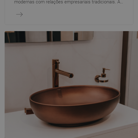
modernas com relações empresariais tradicionais. A
nossa plataforma B2B permite que empresas, como
empreiteiros, promotores ou distribuidores, façam
encomendas online de forma rápida e segura, sem
necessidade de contacto telefónico. Os utilizadores
registados têm acesso à oferta completa de produtos,
listas de preços individuais, descontos e histórico de
encomendas. Para clientes que preferem uma
abordagem mais personalizada, os nossos
representantes comerciais oferecem apoio total —
desde aconselhamento até negociações de preços.
Graças a isto, a cooperação connosco é cómoda,
transparente e adaptada a cada parceiro de negócios.