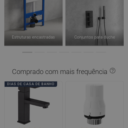
Estruturas encastradas
Conjuntos para duche
help_outline
Comprado com mais frequência
DIAS DE CASA DE BANHO