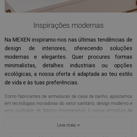
Inspirações modernas
Na MEXEN inspiramo-nos nas últimas tendências de
design de interiores, oferecendo soluções
modernas e elegantes. Quer procures formas
minimalistas, detalhes industriais ou opções
ecológicas, a nossa oferta é adaptada ao teu estilo
de vida e às tuas preferências.
Como fabricantes de armaduras de casa de banho, apostamos
em tecnologias inovadoras do setor sanitário, design moderno e
uma qualidade de fabrico irrepreensível. A nossa armadura de
casa de banho, torneiras de lavatório e torneiras de casa de
banho, cabines de duche, bases de duche, chuveiros de teto,
Leia mais
conjuntos embutidos, banheiras independentes, bem como