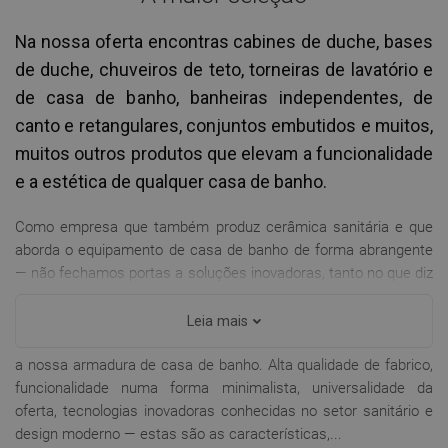
Na nossa oferta encontras cabines de duche, bases
de duche, chuveiros de teto, torneiras de lavatório e
de casa de banho, banheiras independentes, de
canto e retangulares, conjuntos embutidos e muitos,
muitos outros produtos que elevam a funcionalidade
e a estética de qualquer casa de banho.
Como empresa que também produz cerâmica sanitária e que
aborda o equipamento de casa de banho de forma abrangente
— não fechamos portas a soluções inovadoras, tanto no que diz
respeito ao design moderno, como à diversidade do nosso
sortido. Na nossa oferta temos igualmente muitos produtos de
Leia mais
cozinha, caracterizados pela mesma inovação e fiabilidade que
a nossa armadura de casa de banho. Alta qualidade de fabrico,
funcionalidade numa forma minimalista, universalidade da
oferta, tecnologias inovadoras conhecidas no setor sanitário e
design moderno — estas são as características,...