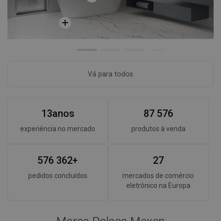
Vá para todos
1
3
anos
8
7
5
7
6
experiência no mercado
produtos à venda
5
7
6
3
6
2
+
2
7
pedidos concluídos
mercados de comércio
eletrônico na Europa