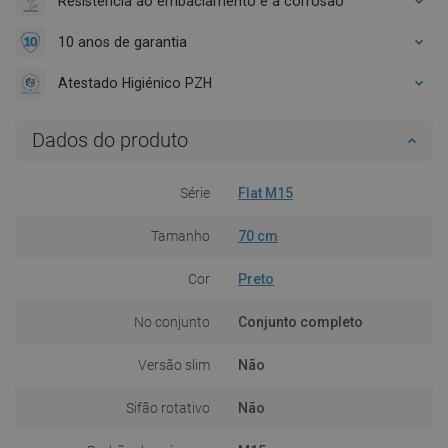
Resistência ao embaciamento e à corrosão
10 anos de garantia
Atestado Higiénico PZH
Dados do produto
Série
Flat M15
Tamanho
70 cm
Cor
Preto
No conjunto
Conjunto completo
Versão slim
Não
Sifão rotativo
Não