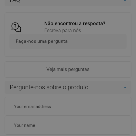
Comparar
favorite_border
Favoritos
Comparar
favorite_border
Favoritos
Não encontrou a resposta?
Escreva para nós
Faça-nos uma pergunta
Veja mais perguntas
Pergunte-nos sobre o produto