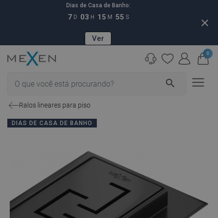
Dias de Casa de Banho:
7
03
15
54
D
H
M
S
close
Ver
0
search
Ralos lineares para piso
DIAS DE CASA DE BANHO