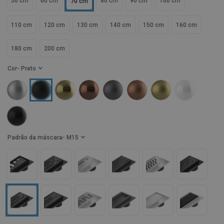
50 cm
60 cm
80 cm
90 cm
100 cm
70 cm
110 cm
120 cm
130 cm
140 cm
150 cm
160 cm
180 cm
200 cm
Cor
- Preto
Padrão da máscara
- M15