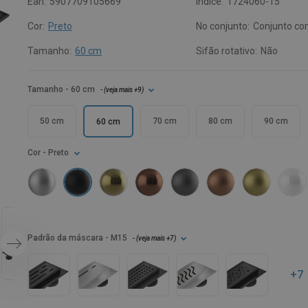
Ean:
5907709105669
Índice:
1724060-15
Cor:
Preto
No conjunto:
Conjunto co
Tamanho:
60 cm
Sifão rotativo:
Não
Tamanho
- 60 cm
- (
veja mais
+9
)
50 cm
70 cm
80 cm
90 cm
60 cm
Cor
- Preto
Padrão da máscara
- M15
- (
veja mais
+7
)
+7