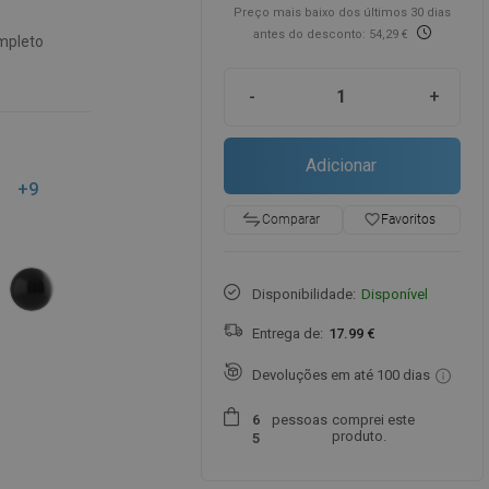
Preço mais baixo dos últimos 30 dias
antes do desconto: 54,29 €
mpleto
-
+
Adicionar
+9
favorite_border
Favoritos
Comparar
Disponibilidade:
Disponível
Entrega de:
17.99 €
Devoluções em até 100 dias
pessoas
comprei este
6
produto.
5