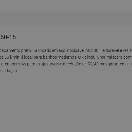
060-15
acabamento preto. Fabricado em aço inoxidável AISI 304, é durável e res
e 50 l/min, é ideal para banhos modernos. O kit inclui uma máscara co
a de drenagem. As pernas ajustáveis e a redução de 50/40 mm garantem in
e vedação.