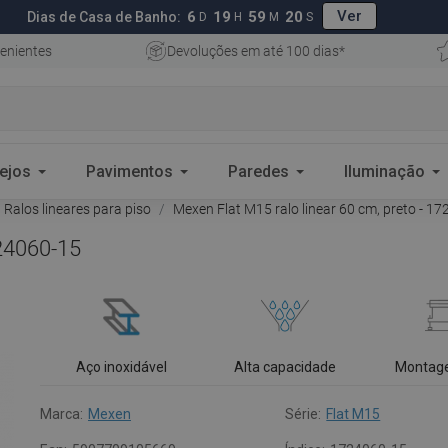
Ver
6
19
59
19
Dias de Casa de Banho:
D
H
M
S
enientes
Devoluções em até 100 dias*
ejos
Pavimentos
Paredes
Iluminação
Ralos lineares para piso
Mexen Flat M15 ralo linear 60 cm, preto - 1
724060-15
Aço inoxidável
Alta capacidade
Montag
Marca:
Mexen
Série:
Flat M15