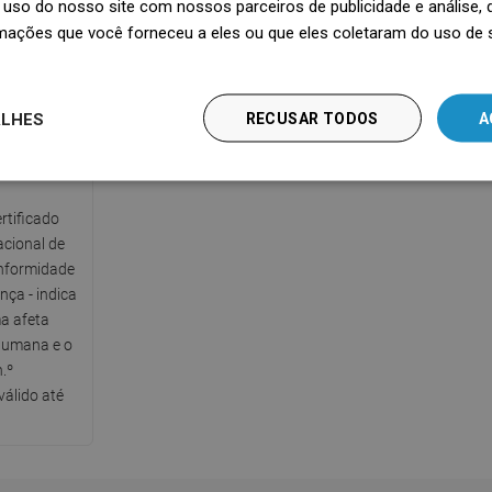
uso do nosso site com nossos parceiros de publicidade e análise
nível de
mações que você forneceu a eles ou que eles coletaram do uso de 
ALHES
RECUSAR TODOS
A
co PZH
rtificado
acional de
nformidade
ça - indica
a afeta
humana e o
.º
álido até