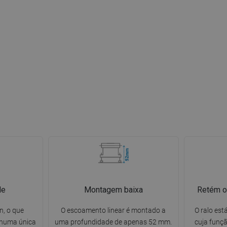
de
Montagem baixa
Retém o
n, o que
O escoamento linear é montado a
O ralo es
 numa única
uma profundidade de apenas 52 mm.
cuja funçã