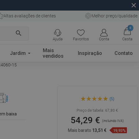
close
Altas avaliações de clientes
Melhor preço/qualidade
0
search
Ajuda
Favoritos
Conta
Cesta
Mais
Jardim
Inspiração
Contato
vendidos
724060-15
Mexen Flat M15 ralo linear 60
(5)
cm, preto - 1724060-15
Preço de tabela:
67,80 €
em baixa
54,29 €
(incluindo IVA)
Mais barato
13,51 €
19,93%