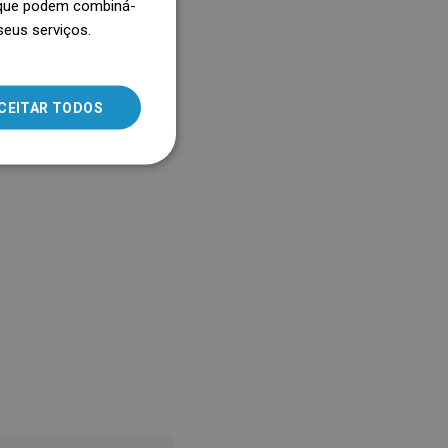
, que podem combiná-
 humidade no ambiente.
seus serviços.
SLOVAK
LITHUANIAN
ROMANIAN
CEITAR TODOS
HUNGARIAN
FRENCH
ITALIAN
SPANISH
UKRAINIAN
BULGARIAN
ESTONIAN
DUTCH
LATVIAN
DANISH