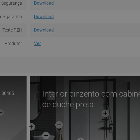
e Segurança
Download
de garantia
Download
Teste PZH
Download
Produtor
Ver
Interior cinzento com cabin
30465
de duche preta