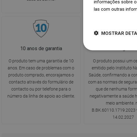
informações sobre o 
ralo.
las com outras infor
Dowiedz się więcej
MOSTRAR DET
10 anos de garantia
Atestado Higiéni
O produto tem uma garantia de 10
O produto possui um ce
anos. Em caso de problemas com o
emitido pelo Instituto N
produto comprado, encorajamos o
Saúde, confirmando a co
contacto através do formulário de
com as normas de seguran
contacto ou por telefone para o
que de nenhuma form
número da linha de apoio ao cliente.
negativamente a saúde 
meio ambiente. n
B.BK.60110.1719.2023 v
14.02.2027