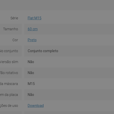
Série
Flat M15
Tamanho
60 cm
Cor
Preto
No conjunto
Conjunto completo
Versão slim
Não
fão rotativo
Não
da máscara
M15
em da placa
Não
ções de uso
Download