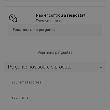
Comparar
favorite_border
Favoritos
Comparar
favorite_border
Favoritos
Não encontrou a resposta?
Escreva para nós
Faça-nos uma pergunta
Veja mais perguntas
Pergunte-nos sobre o produto