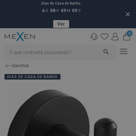
Dias de Casa de Banho:
6
08
49
08
D
H
M
S
close
Ver
0
search
Ganchos
DIAS DE CASA DE BANHO