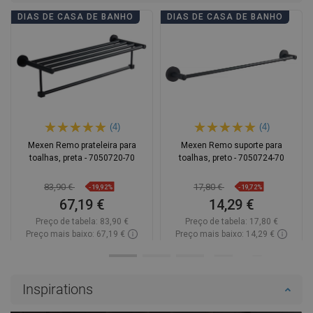
DIAS DE CASA DE BANHO
DIAS DE CASA DE BANHO
(4)
(4)
Mexen Remo prateleira para
Mexen Remo suporte para
toalhas, preta - 7050720-70
toalhas, preto - 7050724-70
83,90 €
17,80 €
-19,92%
-19,72%
67,19 €
14,29 €
Preço de tabela:
83,90 €
Preço de tabela:
17,80 €
Preço mais baixo: 67,19 €
Preço mais baixo: 14,29 €
Disponibilidade:
Disponível
Disponibilidade:
Disponível
Adicionar
Adicionar
Inspirations
Comparar
favorite_border
Favoritos
Comparar
favorite_border
Favoritos