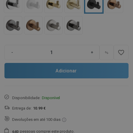
favorite_border
-
+
Adicionar
Disponibilidade:
Disponível
Entrega de:
10.99 €
Devoluções em até 100 dias
pessoas
comprei este produto.
6
4
0