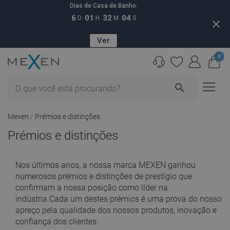
Dias de Casa de Banho:
6
01
32
04
D
H
M
S
close
Ver
0
search
Mexen
Prémios e distinções
Prémios e distinções
Nos últimos anos, a nossa marca MEXEN ganhou
numerosos prémios e distinções de prestígio que
confirmam a nossa posição como líder na
indústria.Cada um destes prémios é uma prova do nosso
apreço pela qualidade dos nossos produtos, inovação e
confiança dos clientes.