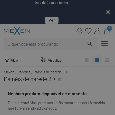
Dias de Casa de Banho:
6
17
16
47
D
H
M
S
close
Ver
0
search
Filtro
Visualizar
Mexen
Paredes
Painéis de parede 3D
Painéis de parede 3D
(0)
Nenhum produto disponível de momento
Fique atento! Mais produtos serão mostrados aqui à medida
que forem sendo adicionados.