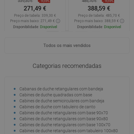
339,30 €
485,70 €
-19,99%
-19,99%
4510
271,49 €
388,59 €
Preço de tabela:
339,30 €
Preço de tabela:
485,70 €
Preço mais baixo: 271,49 €
Preço mais baixo: 388,59 €
Disponibilidade:
Disponível
Disponibilidade:
Disponível
Adicionar
Adicionar
Todos os mais vendidos
Comparar
favorite_border
Favoritos
Comparar
favorite_border
Favoritos
Categorias recomendadas
Cabanas de duche retangulares com bandeja
Cabi
Cabines de duche quadradas com base
Cabi
Cabines de duche semicirculares com bandeja
Cabi
Cabines de duche com tabuleiro de canto
Cabi
Cabines de duche retangulares com base 90x70
Cab
Cabines de duche retangulares com base 90x80
Cab
Cabines de duche retangulares com base 100x70
Cab
Cabines de duche retangulares com tabuleiro 100x80
Cab