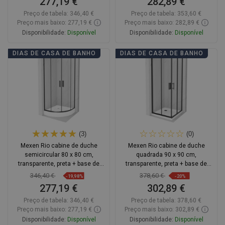
277,19 €
282,89 €
Preço de tabela:
346,40 €
Preço de tabela:
353,60 €
Preço mais baixo: 277,19 €
Preço mais baixo: 282,89 €
Disponibilidade:
Disponível
Disponibilidade:
Disponível
Adicionar
Adicionar
DIAS DE CASA DE BANHO
DIAS DE CASA DE BANHO
Comparar
favorite_border
Favoritos
Comparar
favorite_border
Favoritos
(3)
(0)
Mexen Rio cabine de duche
Mexen Rio cabine de duche
semicircular 80 x 80 cm,
quadrada 90 x 90 cm,
transparente, preta + base de
transparente, preta + base de
duche, branca - 863-080-080-70-
duche Flat, branca - 860-090-090-
346,40 €
378,60 €
-19,98%
-20%
00-4710
70-00-4010B
277,19 €
302,89 €
Preço de tabela:
346,40 €
Preço de tabela:
378,60 €
Preço mais baixo: 277,19 €
Preço mais baixo: 302,89 €
Disponibilidade:
Disponível
Disponibilidade:
Disponível