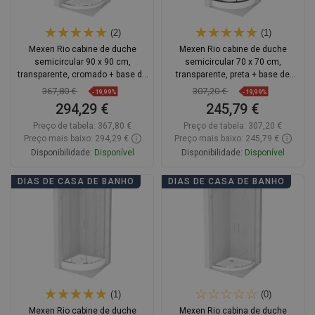
(2)
(1)
Mexen Rio cabine de duche
Mexen Rio cabine de duche
semicircular 90 x 90 cm,
semicircular 70 x 70 cm,
transparente, cromado + base de
transparente, preta + base de
duche Flat, branco - 863-090-090-
duche, branca - 863-070-070-70-
367,80 €
307,20 €
-19,99%
-19,99%
01-00-4110
00-4710
294,29 €
245,79 €
Preço de tabela:
367,80 €
Preço de tabela:
307,20 €
Preço mais baixo: 294,29 €
Preço mais baixo: 245,79 €
Disponibilidade:
Disponível
Disponibilidade:
Disponível
Adicionar
Adicionar
DIAS DE CASA DE BANHO
DIAS DE CASA DE BANHO
Comparar
favorite_border
Favoritos
Comparar
favorite_border
Favoritos
(1)
(0)
Mexen Rio cabine de duche
Mexen Rio cabina de duche