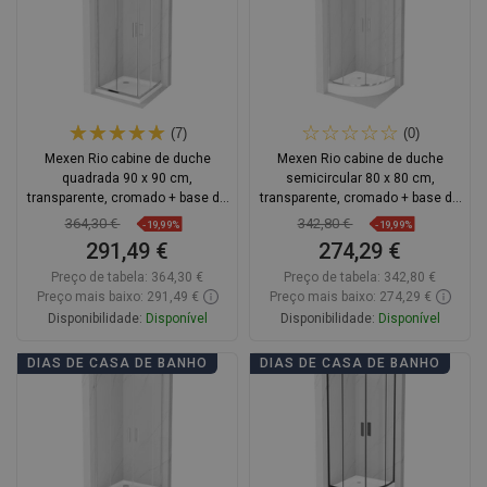
(7)
(0)
Mexen Rio cabine de duche
Mexen Rio cabine de duche
quadrada 90 x 90 cm,
semicircular 80 x 80 cm,
transparente, cromado + base de
transparente, cromado + base de
duche Flat, branco - 860-090-090-
duche, branco - 863-080-080-01-
364,30 €
342,80 €
-19,99%
-19,99%
01-00-4010
00-4710
291,49 €
274,29 €
Preço de tabela:
364,30 €
Preço de tabela:
342,80 €
Preço mais baixo: 291,49 €
Preço mais baixo: 274,29 €
Disponibilidade:
Disponível
Disponibilidade:
Disponível
Adicionar
Adicionar
DIAS DE CASA DE BANHO
DIAS DE CASA DE BANHO
Comparar
favorite_border
Favoritos
Comparar
favorite_border
Favoritos