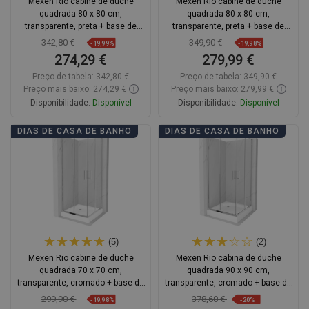
Mexen Rio cabine de duche
Mexen Rio cabine de duche
quadrada 80 x 80 cm,
quadrada 80 x 80 cm,
transparente, preta + base de
transparente, preta + base de
duche, branca - 860-080-080-70-
duche Flat, preta - 860-080-080-70-
342,80 €
349,90 €
-19,99%
-19,98%
00-4510
00-4070B
274,29 €
279,99 €
Preço de tabela:
342,80 €
Preço de tabela:
349,90 €
Preço mais baixo: 274,29 €
Preço mais baixo: 279,99 €
Disponibilidade:
Disponível
Disponibilidade:
Disponível
Adicionar
Adicionar
DIAS DE CASA DE BANHO
DIAS DE CASA DE BANHO
Comparar
favorite_border
Favoritos
Comparar
favorite_border
Favoritos
(5)
(2)
Mexen Rio cabine de duche
Mexen Rio cabina de duche
quadrada 70 x 70 cm,
quadrada 90 x 90 cm,
transparente, cromado + base de
transparente, cromado + base de
duche, branco - 860-070-070-01-
duche, branco - 860-090-090-01-
299,90 €
378,60 €
-19,98%
-20%
00-4510
00-4510