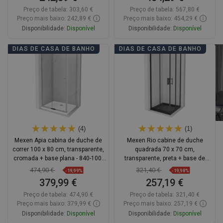
Preço de tabela:
303,60 €
Preço de tabela:
567,80 €
Preço mais baixo: 242,89 €
Preço mais baixo: 454,29 €
Disponibilidade:
Disponível
Disponibilidade:
Disponível
Adicionar
Adicionar
DIAS DE CASA DE BANHO
DIAS DE CASA DE BANHO
Comparar
favorite_border
Favoritos
Comparar
favorite_border
Favoritos
(4)
(1)
Mexen Apia cabina de duche de
Mexen Rio cabine de duche
correr 100 x 80 cm, transparente,
quadrada 70 x 70 cm,
cromada + base plana - 840-100-
transparente, preta + base de
080-01-00-4010
chuveiro Flat, preta - 860-070-070-
474,90 €
321,40 €
-19,99%
-19,98%
70-00-4070B
379,99 €
257,19 €
Preço de tabela:
474,90 €
Preço de tabela:
321,40 €
Preço mais baixo: 379,99 €
Preço mais baixo: 257,19 €
Disponibilidade:
Disponível
Disponibilidade:
Disponível