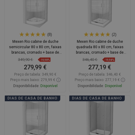
(8)
(2)
Mexen Rio cabine de duche
Mexen Rio cabine de duche
semicircular 80 x 80 cm, faixas
quadrada 80 x 80 cm, faixas
brancas, cromado + base de
brancas, cromado + base de
duche, branca - 863-080-080-01-
duche, branco - 860-080-080-01-
349,90 €
346,40 €
-19,98%
-19,98%
20-4710
20-4510
279,99 €
277,19 €
Preço de tabela:
349,90 €
Preço de tabela:
346,40 €
Preço mais baixo: 279,99 €
Preço mais baixo: 277,19 €
Disponibilidade:
Disponível
Disponibilidade:
Disponível
Adicionar
Adicionar
DIAS DE CASA DE BANHO
DIAS DE CASA DE BANHO
Comparar
favorite_border
Favoritos
Comparar
favorite_border
Favoritos