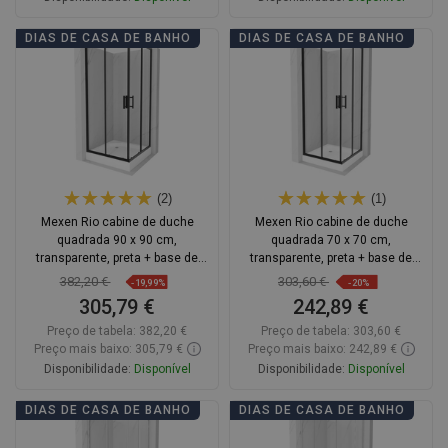
Adicionar
Adicionar
DIAS DE CASA DE BANHO
DIAS DE CASA DE BANHO
Comparar
favorite_border
Favoritos
Comparar
favorite_border
Favoritos
(2)
(1)
Mexen Rio cabine de duche
Mexen Rio cabine de duche
quadrada 90 x 90 cm,
quadrada 70 x 70 cm,
transparente, preta + base de
transparente, preta + base de
duche, branca - 860-090-090-70-
duche, branca - 860-070-070-70-
382,20 €
303,60 €
-19,99%
-20%
00-4510
00-4510
305,79 €
242,89 €
Preço de tabela:
382,20 €
Preço de tabela:
303,60 €
Preço mais baixo: 305,79 €
Preço mais baixo: 242,89 €
Disponibilidade:
Disponível
Disponibilidade:
Disponível
Adicionar
Adicionar
DIAS DE CASA DE BANHO
DIAS DE CASA DE BANHO
Comparar
favorite_border
Favoritos
Comparar
favorite_border
Favoritos