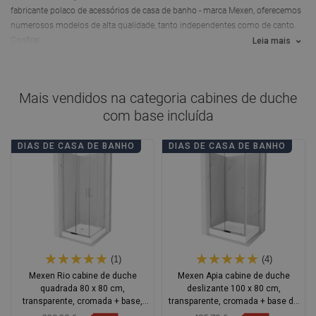
fabricante polaco de acessórios de casa de banho - marca Mexen, oferecemos
numerosos modelos de alta qualidade, tanto independentes como de canto.
Confira!
Leia mais
Mais vendidos na categoria
cabines de duche
com base incluída
DIAS DE CASA DE BANHO
DIAS DE CASA DE BANHO
(1)
(4)
Mexen Rio cabine de duche
Mexen Apia cabine de duche
quadrada 80 x 80 cm,
deslizante 100 x 80 cm,
transparente, cromada + base,
transparente, cromada + base de
branco - 860-080-080-01-00-4510
duche Rio - 840-100-080-01-00-