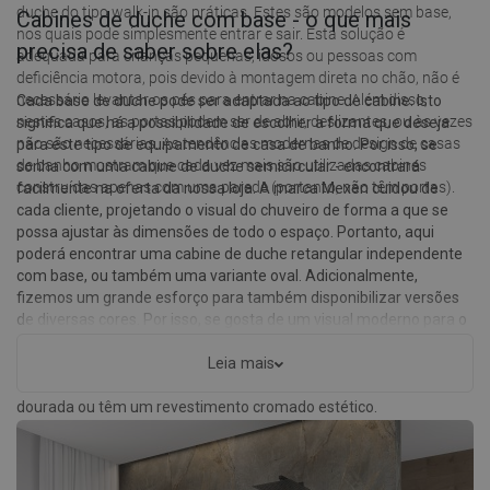
duche do tipo walk-in são práticas. Estes são modelos sem base,
Cabines de duche com base - o que mais
nos quais pode simplesmente entrar e sair. Esta solução é
precisa de saber sobre elas?
adequada para crianças pequenas, idosos ou pessoas com
deficiência motora, pois devido à montagem direta no chão, não é
necessário levantar os pés para entrar na cabine. Além disso,
Cada base de duche pode ser adaptada ao tipo de cabine. Isto
nestes casos, as portas podem ser de abrir, deslizantes, ou às vezes
significa que há a possibilidade de escolher a forma que deseja
não são necessárias. As tendências modernas de design de casas
para este tipo de equipamento de casa de banho. Por isso, se
de banho mostram que cada vez mais são utilizadas cabines
sonha com uma cabine de duche semicircular - encontrará
construídas apenas com uma parede (portanto, não têm portas).
facilmente na oferta da nossa loja. A marca Mexen cuidou de
cada cliente, projetando o visual do chuveiro de forma a que se
possa ajustar às dimensões de todo o espaço. Portanto, aqui
poderá encontrar uma cabine de duche retangular independente
com base, ou também uma variante oval. Adicionalmente,
fizemos um grande esforço para também disponibilizar versões
de diversas cores. Por isso, se gosta de um visual moderno para o
seu equipamento de casa de banho, opte pela cor preta. Por outro
lado, se prefere artigos de estilo clássico - veja como se apresenta
Leia mais
uma cabine de duche em que os elementos individuais são de cor
dourada ou têm um revestimento cromado estético.