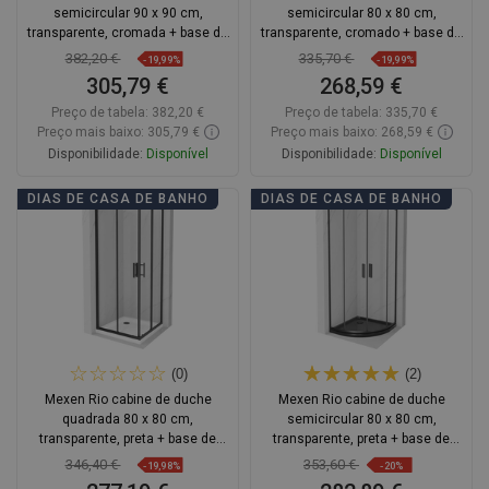
semicircular 90 x 90 cm,
semicircular 80 x 80 cm,
transparente, cromada + base de
transparente, cromado + base de
duche, branca - 863-090-090-01-
duche Flat, branco - 863-080-080-
382,20 €
335,70 €
-19,99%
-19,99%
00-4710
01-00-4110
305,79 €
268,59 €
Preço de tabela:
382,20 €
Preço de tabela:
335,70 €
Preço mais baixo: 305,79 €
Preço mais baixo: 268,59 €
Disponibilidade:
Disponível
Disponibilidade:
Disponível
Adicionar
Adicionar
DIAS DE CASA DE BANHO
DIAS DE CASA DE BANHO
Comparar
favorite_border
Favoritos
Comparar
favorite_border
Favoritos
(0)
(2)
Mexen Rio cabine de duche
Mexen Rio cabine de duche
quadrada 80 x 80 cm,
semicircular 80 x 80 cm,
transparente, preta + base de
transparente, preta + base de
duche Flat, branca - 860-080-080-
duche Flat, preta - 863-080-080-70-
346,40 €
353,60 €
-19,98%
-20%
70-00-4010B
00-4170B