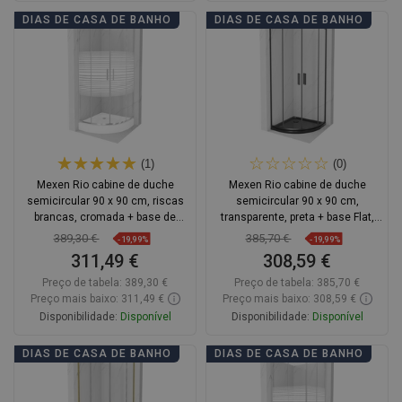
Adicionar
Adicionar
DIAS DE CASA DE BANHO
DIAS DE CASA DE BANHO
Comparar
favorite_border
Favoritos
Comparar
favorite_border
Favoritos
(1)
(0)
Mexen Rio cabine de duche
Mexen Rio cabine de duche
semicircular 90 x 90 cm, riscas
semicircular 90 x 90 cm,
brancas, cromada + base de
transparente, preta + base Flat,
duche, branca - 863-090-090-01-
preta - 863-090-090-70-00-4170B
389,30 €
385,70 €
-19,99%
-19,99%
20-4710
311,49 €
308,59 €
Preço de tabela:
389,30 €
Preço de tabela:
385,70 €
Preço mais baixo: 311,49 €
Preço mais baixo: 308,59 €
Disponibilidade:
Disponível
Disponibilidade:
Disponível
Adicionar
Adicionar
DIAS DE CASA DE BANHO
DIAS DE CASA DE BANHO
Comparar
favorite_border
Favoritos
Comparar
favorite_border
Favoritos