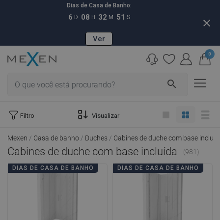
Dias de Casa de Banho:
6
08
32
49
D
H
M
S
close
Ver
0
search
Filtro
Visualizar
Mexen
Casa de banho
Duches
Cabines de duche com base incluíd
Cabines de duche com base incluída
(981)
DIAS DE CASA DE BANHO
DIAS DE CASA DE BANHO