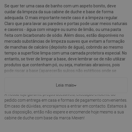
Se quer ter uma casa de banho com um aspeto bonito, deve
cuidar da limpeza da sua cabine de duche e base de forma
adequada. O mais importante neste caso é a limpeza regular.
Claro que para lavar as paredes e portas pode usar meios naturais
e caseiros - água com vinagre ou sumo de limão, ou uma pasta
feita com bicarbonato de sódio. Além disso, estão disponíveis no
mercado substâncias de limpeza suaves que evitam a formação
de manchas de calcário (depósito de água), cobrindo ao mesmo
tempo a superfície limpa com uma camada protetora especial. No
entanto, se tiver de limpar a base, deve lembrar-se de não utilizar
produtos que contenham pó, ou seja, materiais abrasivos, pois
pode riscar a base (aparecerão sulcos não estéticos onde se
acumularão sujidades difíceis de remover).
Leia mais
Convidamos a conhecer as propostas disponíveis no site Mexen.pl.
A nossa loja garante preços acessíveis, execução eficiente do
pedido com entrega em casa e formas de pagamento convenientes.
Em caso de dúvidas, encorajamos a entrar em contacto. Estamos à
sua disposição, então não espere e encomende hoje mesmo a sua
cabine de duche com base da marca Mexen!