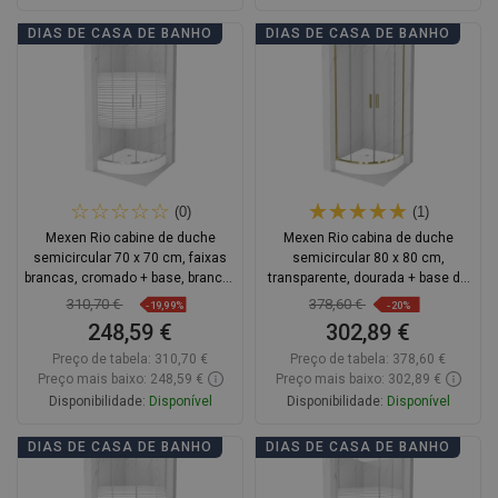
Adicionar
Adicionar
DIAS DE CASA DE BANHO
DIAS DE CASA DE BANHO
Comparar
favorite_border
Favoritos
Comparar
favorite_border
Favoritos
(0)
(1)
Mexen Rio cabine de duche
Mexen Rio cabina de duche
semicircular 70 x 70 cm, faixas
semicircular 80 x 80 cm,
brancas, cromado + base, branco -
transparente, dourada + base de
863-070-070-01-20-4710
duche, branca - 863-080-080-50-
310,70 €
378,60 €
-19,99%
-20%
00-4710
248,59 €
302,89 €
Preço de tabela:
310,70 €
Preço de tabela:
378,60 €
Preço mais baixo: 248,59 €
Preço mais baixo: 302,89 €
Disponibilidade:
Disponível
Disponibilidade:
Disponível
Adicionar
Adicionar
DIAS DE CASA DE BANHO
DIAS DE CASA DE BANHO
Comparar
favorite_border
Favoritos
Comparar
favorite_border
Favoritos