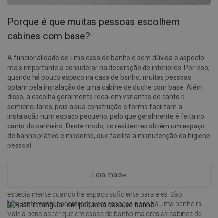
Porque é que muitas pessoas escolhem
cabines com base?
A funcionalidade de uma casa de banho é sem dúvida o aspecto
mais importante a considerar na decoração de interiores. Por isso,
quando há pouco espaço na casa de banho, muitas pessoas
optam pela instalação de uma cabine de duche com base. Além
disso, a escolha geralmente recai em variantes de canto e
semicirculares, pois a sua construção e forma facilitam a
instalação num espaço pequeno, pelo que geralmente é feita no
canto do banheiro. Deste modo, os residentes obtêm um espaço
de banho prático e moderno, que facilita a manutenção da higiene
pessoal.
No entanto, também os proprietários de casas de banho maiores
escolhem cabines de duche. Isto significa que estes produtos
Leia mais
também encontram o seu lugar em grandes espaços,
especialmente quando há espaço suficiente para eles. São
frequentemente encontradas em espaços onde há uma banheira.
Vale a pena saber que em casas de banho maiores as cabines de