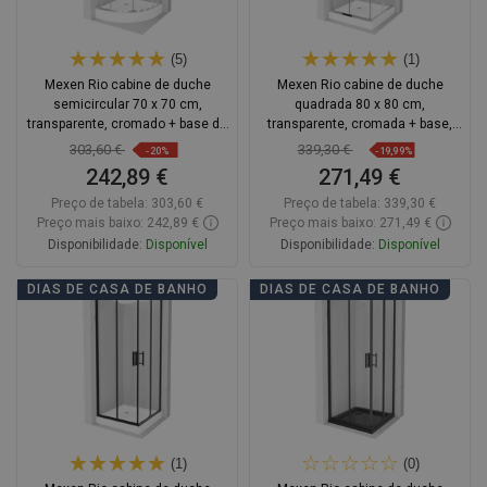
(5)
(1)
Mexen Rio cabine de duche
Mexen Rio cabine de duche
semicircular 70 x 70 cm,
quadrada 80 x 80 cm,
transparente, cromado + base de
transparente, cromada + base,
chuveiro, branco - 863-070-070-01-
branco - 860-080-080-01-00-4510
303,60 €
339,30 €
-20%
-19,99%
00-4710
242,89 €
271,49 €
Preço de tabela:
303,60 €
Preço de tabela:
339,30 €
Preço mais baixo: 242,89 €
Preço mais baixo: 271,49 €
Disponibilidade:
Disponível
Disponibilidade:
Disponível
Adicionar
Adicionar
DIAS DE CASA DE BANHO
DIAS DE CASA DE BANHO
Comparar
favorite_border
Favoritos
Comparar
favorite_border
Favoritos
(1)
(0)