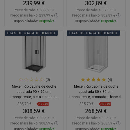
239,99 €
302,89 €
Preço de tabela:
299,90 €
Preço de tabela:
378,60 €
Preço mais baixo: 239,99 €
Preço mais baixo: 302,89 €
Disponibilidade:
Disponível
Disponibilidade:
Disponível
Adicionar
Adicionar
DIAS DE CASA DE BANHO
DIAS DE CASA DE BANHO
Comparar
favorite_border
Favoritos
Comparar
favorite_border
Favoritos
(0)
(4)
Mexen Rio cabine de duche
Mexen Rio cabine de duche
quadrada 90 x 90 cm,
quadrada 80 x 80 cm,
transparente, preta + base de
transparente, cromada + base de
duche Flat, preta - 860-090-090-70-
duche Flat, branca - 860-080-080-
385,70 €
335,70 €
-19,99%
-19,99%
00-4070B
01-00-4010
308,59 €
268,59 €
Preço de tabela:
385,70 €
Preço de tabela:
335,70 €
Preço mais baixo: 308,59 €
Preço mais baixo: 268,59 €
Disponibilidade:
Disponível
Disponibilidade:
Disponível