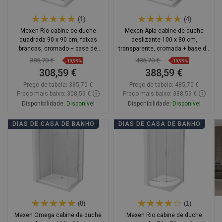
(1)
(4)
Mexen Rio cabine de duche
Mexen Apia cabine de duche
quadrada 90 x 90 cm, faixas
deslizante 100 x 80 cm,
brancas, cromado + base de
transparente, cromada + base de
duche, branco - 860-090-090-01-
duche Rio - 840-100-080-01-00-
385,70 €
485,70 €
-19,99%
-19,99%
20-4510
4510
308,59 €
388,59 €
Preço de tabela:
385,70 €
Preço de tabela:
485,70 €
Preço mais baixo: 308,59 €
Preço mais baixo: 388,59 €
Disponibilidade:
Disponível
Disponibilidade:
Disponível
Adicionar
Adicionar
DIAS DE CASA DE BANHO
DIAS DE CASA DE BANHO
Comparar
favorite_border
Favoritos
Comparar
favorite_border
Favoritos
(8)
(1)
Mexen Omega cabine de duche
Mexen Rio cabine de duche