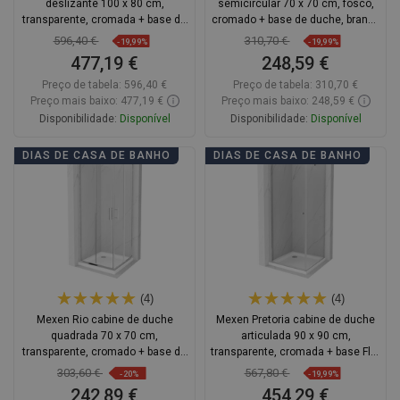
deslizante 100 x 80 cm,
semicircular 70 x 70 cm, fosco,
transparente, cromada + base de
cromado + base de duche, branco
duche Flat - 825-100-080-01-00-
- 863-070-070-01-30-4710
596,40 €
310,70 €
-19,99%
-19,99%
4010
477,19 €
248,59 €
Preço de tabela:
596,40 €
Preço de tabela:
310,70 €
Preço mais baixo: 477,19 €
Preço mais baixo: 248,59 €
Disponibilidade:
Disponível
Disponibilidade:
Disponível
Adicionar
Adicionar
DIAS DE CASA DE BANHO
DIAS DE CASA DE BANHO
Comparar
favorite_border
Favoritos
Comparar
favorite_border
Favoritos
(4)
(4)
Mexen Rio cabine de duche
Mexen Pretoria cabine de duche
quadrada 70 x 70 cm,
articulada 90 x 90 cm,
transparente, cromado + base de
transparente, cromada + base Flat
duche Flat, branco - 860-070-070-
- 852-090-090-01-00-4010
303,60 €
567,80 €
-20%
-19,99%
01-00-4010
242,89 €
454,29 €