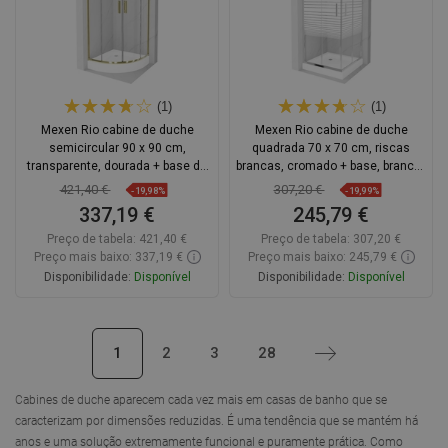
(1)
(1)
Mexen Rio cabine de duche
Mexen Rio cabine de duche
semicircular 90 x 90 cm,
quadrada 70 x 70 cm, riscas
transparente, dourada + base de
brancas, cromado + base, branca -
duche, branca - 863-090-090-50-
860-070-070-01-20-4510
421,40 €
307,20 €
-19,98%
-19,99%
00-4710
337,19 €
245,79 €
Preço de tabela:
421,40 €
Preço de tabela:
307,20 €
Preço mais baixo: 337,19 €
Preço mais baixo: 245,79 €
Disponibilidade:
Disponível
Disponibilidade:
Disponível
Adicionar
Adicionar
1
2
3
28
Próximo
Comparar
favorite_border
Favoritos
Comparar
favorite_border
Favoritos
Cabines de duche aparecem cada vez mais em casas de banho que se
caracterizam por dimensões reduzidas. É uma tendência que se mantém há
anos e uma solução extremamente funcional e puramente prática. Como