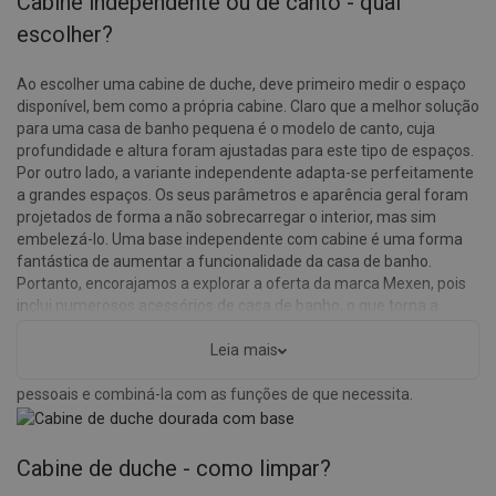
Cabine independente ou de canto - qual
escolher?
Ao escolher uma cabine de duche, deve primeiro medir o espaço
disponível, bem como a própria cabine. Claro que a melhor solução
para uma casa de banho pequena é o modelo de canto, cuja
profundidade e altura foram ajustadas para este tipo de espaços.
Por outro lado, a variante independente adapta-se perfeitamente
a grandes espaços. Os seus parâmetros e aparência geral foram
projetados de forma a não sobrecarregar o interior, mas sim
embelezá-lo. Uma base independente com cabine é uma forma
fantástica de aumentar a funcionalidade da casa de banho.
Portanto, encorajamos a explorar a oferta da marca Mexen, pois
inclui numerosos acessórios de casa de banho, o que torna a
escolha da cabine num prazer, e não numa obrigação
desagradável. Especialmente porque a sua grande variedade
Leia mais
permite combinar exatamente a sua aparência com preferências
pessoais e combiná-la com as funções de que necessita.
Cabine de duche - como limpar?