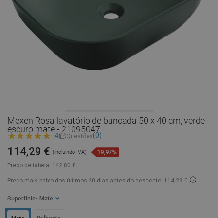
Mexen Rosa lavatório de bancada 50 x 40 cm, verde
escuro mate - 21095047
(0)
(4)
Questões
114,29 €
19,97%
(incluindo IVA)
Preço de tabela:
142,80 €
Preço mais baixo dos últimos 30 dias
antes do desconto: 114,29 €
Superfície
- Mate