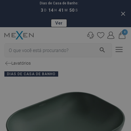
Dias de Casa de Banho:
3
14
41
49
D
H
M
S
close
Ver
0
search
Lavatórios
DIAS DE CASA DE BANHO