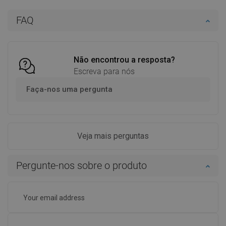
Adicionar
Adicionar
FAQ
Comparar
favorite_border
Favoritos
Comparar
favorite_border
Favoritos
Não encontrou a resposta?
Escreva para nós
Faça-nos uma pergunta
Veja mais perguntas
Pergunte-nos sobre o produto