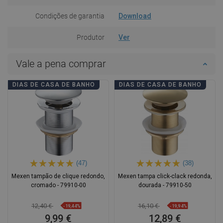
Condições de garantia
Download
Produtor
Ver
Vale a pena comprar
DIAS DE CASA DE BANHO
DIAS DE CASA DE BANHO
(47)
(38)
Mexen tampão de clique redondo,
Mexen tampa click-clack redonda,
cromado - 79910-00
dourada - 79910-50
12,40 €
16,10 €
-19,44%
-19,94%
9,99 €
12,89 €