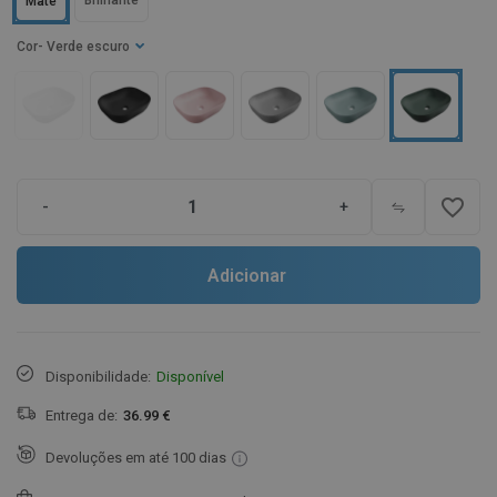
Brilhante
Mate
Cor
- Verde escuro
favorite_border
-
+
Adicionar
Disponibilidade:
Disponível
Entrega de:
36.99 €
Devoluções em até 100 dias