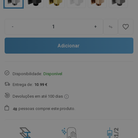
favorite_border
-
+
Adicionar
Disponibilidade:
Disponível
Entrega de:
10.99 €
Devoluções em até 100 dias
pessoas
comprei este produto.
4
8