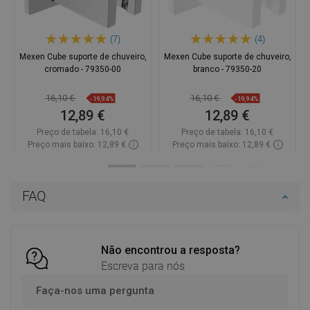
(7)
(4)
Mexen Cube suporte de chuveiro,
Mexen Cube suporte de chuveiro,
cromado - 79350-00
branco - 79350-20
16,10 €
16,10 €
-19,94%
-19,94%
12,89 €
12,89 €
Preço de tabela:
16,10 €
Preço de tabela:
16,10 €
Preço mais baixo: 12,89 €
Preço mais baixo: 12,89 €
Disponibilidade:
Disponível
Disponibilidade:
Disponível
Adicionar
Adicionar
FAQ
Comparar
favorite_border
Favoritos
Comparar
favorite_border
Favoritos
Não encontrou a resposta?
Escreva para nós
Faça-nos uma pergunta