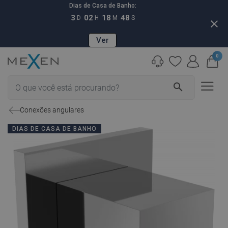
Dias de Casa de Banho:
3
02
18
47
D
H
M
S
close
Ver
0
search
Conexões angulares
DIAS DE CASA DE BANHO