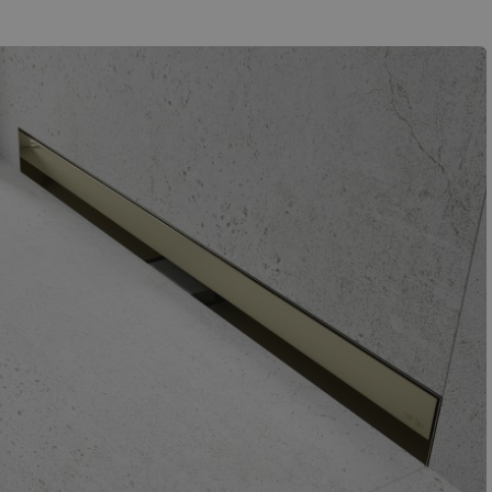
SWEDISH
FINNISH
PORTUGUESE
CROATIAN
GREEK
SLOVENIAN