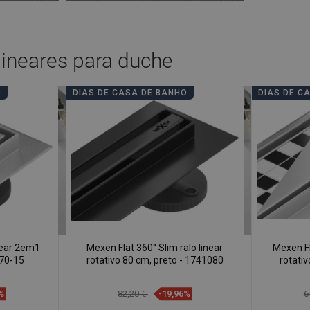
 lineares para duche
O
DIAS DE CASA DE BANHO
DIAS DE C
near 2em1
Mexen Flat 360° Slim ralo linear
Mexen Fl
070-15
rotativo 80 cm, preto - 1741080
rotativ
%
82,20 €
-19,96%
6