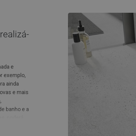
ealizá-
mada e
or exemplo,
ra ainda
novas e mais
,
de banho e a
es, poderá
Na nossa
ambém sifões