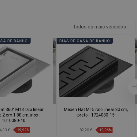
Todos os mais vendidos
ASA DE BANHO
DIAS DE CASA DE BANHO
at 360° M13 ralo linear
Mexen Flat M15 ralo linear 80 cm,
o 2 em 1 80 cm, inox -
preto - 1724080-15
1010080-40
4,30 €
-19,92%
82,20 €
-19,96%