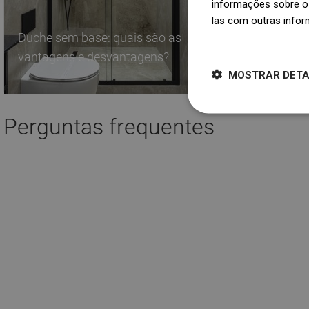
informações sobre o 
las com outras infor
Duche sem base: quais são as
Como inst
Dowiedz się więcej
vantagens e desvantagens?
linear?
MOSTRAR DET
Perguntas frequentes