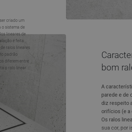
 ser criado um
a o sistema de
los lineares de
lação é feita
e ralos lineares
Caracte
lo padrão
os diferem entre
bom ral
a o ralo linear
A caracterís
parede e de 
diz respeito 
orifícios (e 
Os ralos li
sua cor, por