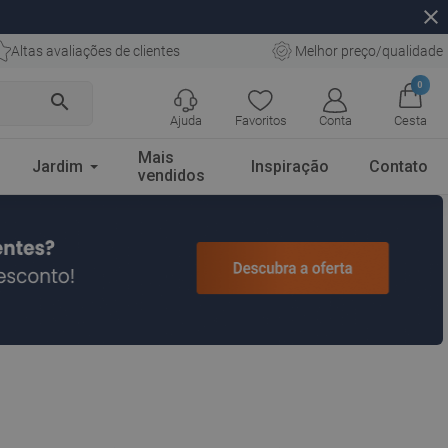
close
Altas avaliações de clientes
Melhor preço/qualidade
0
search
Ajuda
Favoritos
Conta
Cesta
Mais
Jardim
Inspiração
Contato
vendidos