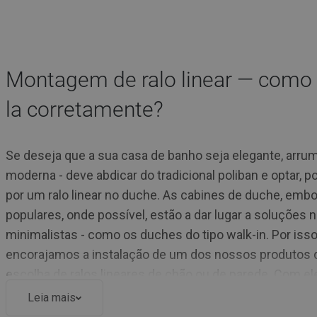
Montagem de ralo linear — como r
la corretamente?
Se deseja que a sua casa de banho seja elegante, arru
moderna - deve abdicar do tradicional poliban e optar, p
por um ralo linear no duche. As cabines de duche, embo
populares, onde possível, estão a dar lugar a soluções 
minimalistas - como os duches do tipo walk-in. Por isso
encorajamos a instalação de um dos nossos produtos 
escolha de ralos lineares de chão ou de parede. Com el
criar facilmente uma prática cabine de duche walk-in. 
Leia mais
oferta encontra não só ralos lineares de duche, mas t