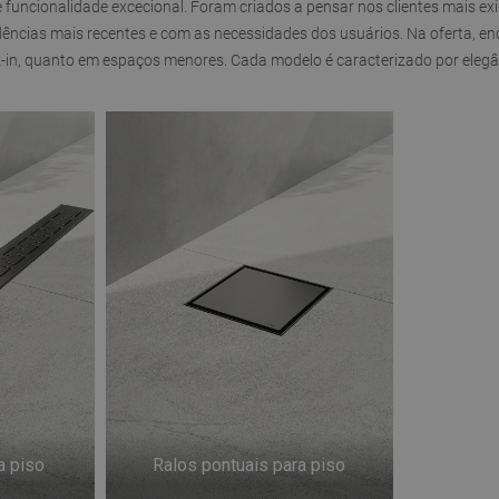
 funcionalidade excecional. Foram criados a pensar nos clientes mais ex
ências mais recentes e com as necessidades dos usuários. Na oferta, 
, quanto em espaços menores. Cada modelo é caracterizado por elegância
a piso
Ralos pontuais para piso