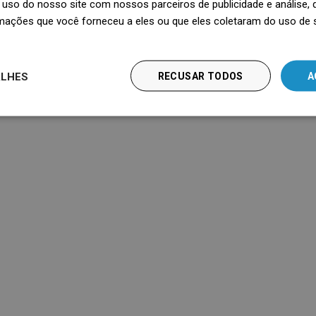
uso do nosso site com nossos parceiros de publicidade e análise
mações que você forneceu a eles ou que eles coletaram do uso de 
alar uma drenagem
Ralo linear — qual escolh
ALHES
RECUSAR TODOS
A