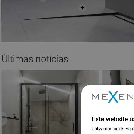
Últimas notícias
Este website u
Anterior
Utilizamos cookies p