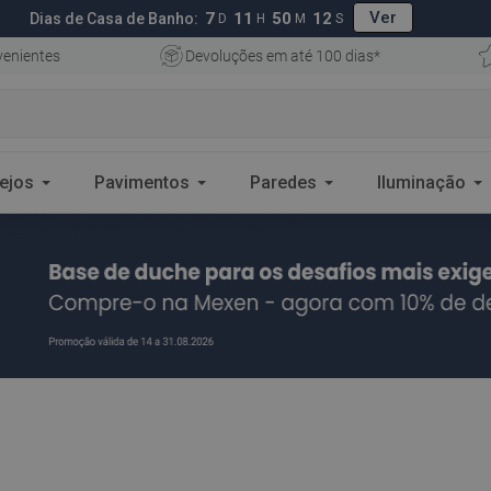
Ver
7
11
50
10
Dias de Casa de Banho:
D
H
M
S
enientes
Devoluções em até 100 dias*
ejos
Pavimentos
Paredes
Iluminação