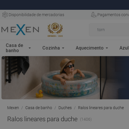
Disponibilidade de mercadorias
Pagamentos conv
Casa de
Cozinha
Aquecimento
Azul
banho
Mexen
Casa de banho
Duches
Ralos lineares para duche
Ralos lineares para duche
(1406)