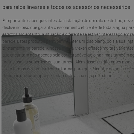
para ralos lineares e todos os acessórios necessários.
É importante saber que antes da instalação de um ralo deste tipo, deve
declive no piso que garanta o escoamento eficiente de toda a água par
esgotos. No entanto, a situação é diferente se estiver interessado em ra
parede. Estes produtos permitem manter um piso plano, pois a sua insta
diretamente na parede. A nossa marca Mexen oferece muitas variantes d
que encantam não apenas pela cor agradável ao olhar, mas também pe
fantasioso na superfície da sua tampa. Além disso, os diferentes model
si em termos de comprimento e forma, para que encontre na nossa ofert
de duche que se adapta perfeitamente à sua casa de banho.