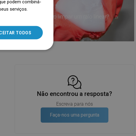
, que podem combiná-
seus serviços.
SLOVAK
er?
Como limpar um ralo linear?
LITHUANIAN
ROMANIAN
CEITAR TODOS
HUNGARIAN
FRENCH
ITALIAN
SPANISH
UKRAINIAN
Não encontrou a resposta?
BULGARIAN
ESTONIAN
Escreva para nós
DUTCH
Faça-nos uma pergunta
LATVIAN
DANISH