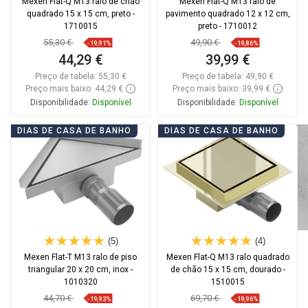
Mexen Flat-Q M13 ralo de chão
Mexen Flat-Q M13 ralo de
quadrado 15 x 15 cm, preto -
pavimento quadrado 12 x 12 cm,
1710015
preto - 1710012
55,30 €
49,90 €
-19,91%
-19,86%
44,29 €
39,99 €
Preço de tabela:
55,30 €
Preço de tabela:
49,90 €
Preço mais baixo: 44,29 €
Preço mais baixo: 39,99 €
Disponibilidade:
Disponível
Disponibilidade:
Disponível
Adicionar
Adicionar
DIAS DE CASA DE BANHO
DIAS DE CASA DE BANHO
Comparar
favorite_border
Favoritos
Comparar
favorite_border
Favoritos
(5)
(4)
Mexen Flat-T M13 ralo de piso
Mexen Flat-Q M13 ralo quadrado
triangular 20 x 20 cm, inox -
de chão 15 x 15 cm, dourado -
1010320
1510015
44,70 €
69,70 €
-19,93%
-19,96%