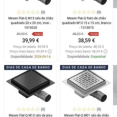
(0)
(0)
Mexen Flat-Q M13 ralo de chão
Mexen Flat-Q Ralo de chão
quadrado 20 x 20 cm, inox -
quadrado M13 15 x 15 cm, branco
1010020
- 1210015
49,90 €
48,20 €
-19,86%
-19,94%
39,99 €
38,59 €
Preço de tabela:
49,90 €
Preço de tabela:
48,20 €
Preço mais baixo: 39,99 €
Preço mais baixo: 38,59 €
Disponibilidade:
2026-09-14
Disponibilidade:
Disponível
Adicionar
Adicionar
DIAS DE CASA DE BANHO
DIAS DE CASA DE BANHO
Comparar
favorite_border
Favoritos
Comparar
favorite_border
Favoritos
(0)
(0)
Mexen Flat-Q M13 ralo de piso
Mexen Flat-Q M01 ralo de chão