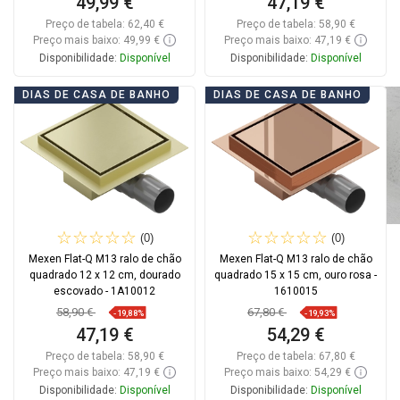
49,99 €
47,19 €
Preço de tabela:
62,40 €
Preço de tabela:
58,90 €
Preço mais baixo: 49,99 €
Preço mais baixo: 47,19 €
Disponibilidade:
Disponível
Disponibilidade:
Disponível
Adicionar
Adicionar
DIAS DE CASA DE BANHO
DIAS DE CASA DE BANHO
Comparar
favorite_border
Favoritos
Comparar
favorite_border
Favoritos
(0)
(0)
Mexen Flat-Q M13 ralo de chão
Mexen Flat-Q M13 ralo de chão
quadrado 12 x 12 cm, dourado
quadrado 15 x 15 cm, ouro rosa -
escovado - 1A10012
1610015
58,90 €
67,80 €
-19,88%
-19,93%
47,19 €
54,29 €
Preço de tabela:
58,90 €
Preço de tabela:
67,80 €
Preço mais baixo: 47,19 €
Preço mais baixo: 54,29 €
Disponibilidade:
Disponível
Disponibilidade:
Disponível