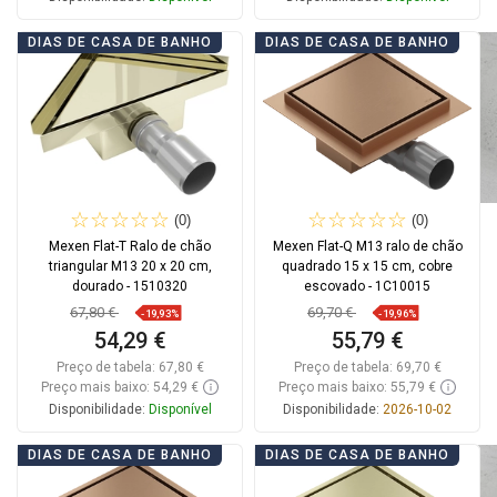
Adicionar
Adicionar
DIAS DE CASA DE BANHO
DIAS DE CASA DE BANHO
Comparar
favorite_border
Favoritos
Comparar
favorite_border
Favoritos
(0)
(0)
Mexen Flat-T Ralo de chão
Mexen Flat-Q M13 ralo de chão
triangular M13 20 x 20 cm,
quadrado 15 x 15 cm, cobre
dourado - 1510320
escovado - 1C10015
67,80 €
69,70 €
-19,93%
-19,96%
54,29 €
55,79 €
Preço de tabela:
67,80 €
Preço de tabela:
69,70 €
Preço mais baixo: 54,29 €
Preço mais baixo: 55,79 €
Disponibilidade:
Disponível
Disponibilidade:
2026-10-02
Adicionar
Adicionar
DIAS DE CASA DE BANHO
DIAS DE CASA DE BANHO
Comparar
favorite_border
Favoritos
Comparar
favorite_border
Favoritos