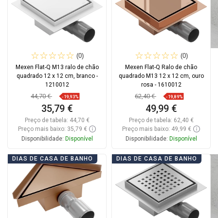
(0)
(0)
Mexen Flat-Q M13 ralo de chão
Mexen Flat-Q Ralo de chão
quadrado 12 x 12 cm, branco -
quadrado M13 12 x 12 cm, ouro
1210012
rosa - 1610012
44,70 €
62,40 €
-19,93%
-19,89%
35,79 €
49,99 €
Preço de tabela:
44,70 €
Preço de tabela:
62,40 €
Preço mais baixo: 35,79 €
Preço mais baixo: 49,99 €
Disponibilidade:
Disponível
Disponibilidade:
Disponível
Adicionar
Adicionar
DIAS DE CASA DE BANHO
DIAS DE CASA DE BANHO
Comparar
favorite_border
Favoritos
Comparar
favorite_border
Favoritos