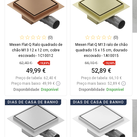
(0)
(0)
Mexen Flat-Q Ralo quadrado de
Mexen Flat-Q M13 ralo de chão
chão M13 12 x 12 cm, cobre
quadrado 15 x 15 cm, dourado
escovado - 1C10012
escovado - 1A10015
62,40 €
66,10 €
-19,89%
-19,98%
49,99 €
52,89 €
Preço de tabela:
62,40 €
Preço de tabela:
66,10 €
Preço mais baixo: 49,99 €
Preço mais baixo: 52,89 €
Disponibilidade:
Disponível
Disponibilidade:
Disponível
Adicionar
Adicionar
DIAS DE CASA DE BANHO
DIAS DE CASA DE BANHO
Comparar
favorite_border
Favoritos
Comparar
favorite_border
Favoritos