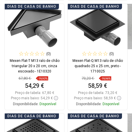
Adicionar
Adicionar
DIAS DE CASA DE BANHO
DIAS DE CASA DE BANHO
Comparar
favorite_border
Favoritos
Comparar
favorite_border
Favoritos
(0)
(0)
Mexen Flat-T M13 ralo de chão
Mexen Flat-Q M13 ralo de chão
triangular 20 x 20 cm, cinza
quadrado 25 x 25 cm, preto -
escovado - 1E10320
1710025
67,80 €
73,20 €
-19,93%
-19,96%
54,29 €
58,59 €
Preço de tabela:
67,80 €
Preço de tabela:
73,20 €
Preço mais baixo: 54,29 €
Preço mais baixo: 58,59 €
Disponibilidade:
Disponível
Disponibilidade:
Disponível
Adicionar
Adicionar
DIAS DE CASA DE BANHO
DIAS DE CASA DE BANHO
Comparar
favorite_border
Favoritos
Comparar
favorite_border
Favoritos