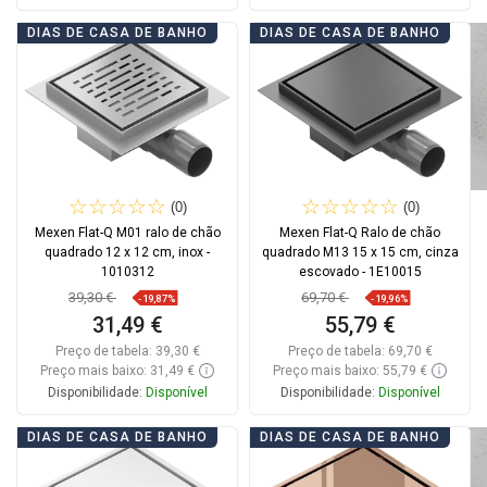
Adicionar
Adicionar
DIAS DE CASA DE BANHO
DIAS DE CASA DE BANHO
Comparar
favorite_border
Favoritos
Comparar
favorite_border
Favoritos
(0)
(0)
Mexen Flat-Q M01 ralo de chão
Mexen Flat-Q Ralo de chão
quadrado 12 x 12 cm, inox -
quadrado M13 15 x 15 cm, cinza
1010312
escovado - 1E10015
39,30 €
69,70 €
-19,87%
-19,96%
31,49 €
55,79 €
Preço de tabela:
39,30 €
Preço de tabela:
69,70 €
Preço mais baixo: 31,49 €
Preço mais baixo: 55,79 €
Disponibilidade:
Disponível
Disponibilidade:
Disponível
Adicionar
Adicionar
DIAS DE CASA DE BANHO
DIAS DE CASA DE BANHO
Comparar
favorite_border
Favoritos
Comparar
favorite_border
Favoritos