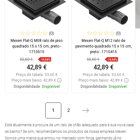
(0)
(0)
Mexen Flat-Q M08 ralo de piso
Mexen Flat-Q M12 ralo de
quadrado 15 x 15 cm, preto -
pavimento quadrado 15 x 15 cm,
1710515
preto - 1710415
53,60 €
53,60 €
-19,98%
-19,98%
42,89 €
42,89 €
Preço de tabela:
53,60 €
Preço de tabela:
53,60 €
Preço mais baixo: 42,89 €
Preço mais baixo: 42,89 €
Disponibilidade:
Disponível
Disponibilidade:
Disponível
Adicionar
Adicionar
1
2
Próximo
Comparar
favorite_border
Favoritos
Comparar
favorite_border
Favoritos
Está atualmente à procura de um ralo de chão adequado para a sua nova casa
de banho? Se sim, recomendamos os produtos da nossa empresa Mexen.
Somos uma marca que entrou no mercado com força, ganhando já no