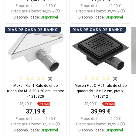
Preço de tabela:
42,80 €
Preço de tabela:
49,90 €
Preço mais baixo: 34,29 €
Preço mais baixo: 39,99 €
Disponibilidade:
Disponível
Disponibilidade:
Disponível
Adicionar
Adicionar
DIAS DE CASA DE BANHO
DIAS DE CASA DE BANHO
Comparar
favorite_border
Favoritos
Comparar
favorite_border
Favoritos
(0)
(0)
Mexen Flat-T Ralo de chão
Mexen Flat-Q M01 ralo de chão
triangular M13 20 x 20 cm, branco
quadrado 12 x 12 cm, preto -
- 1210320
1710312
46,40 €
49,90 €
-19,85%
-19,86%
37,19 €
39,99 €
Preço de tabela:
46,40 €
Preço de tabela:
49,90 €
Preço mais baixo: 37,19 €
Preço mais baixo: 39,99 €
Disponibilidade:
Disponível
Disponibilidade:
Disponível