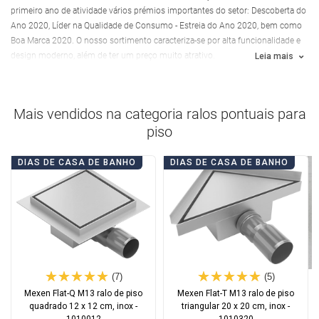
primeiro ano de atividade vários prémios importantes do setor: Descoberta do
Ano 2020, Líder na Qualidade de Consumo - Estreia do Ano 2020, bem como
Boa Marca 2020. O nosso sortimento caracteriza-se por alta funcionalidade e
design moderno, além de ter um preço muito atrativo.
Leia mais
Mais vendidos na categoria
ralos pontuais para
piso
DIAS DE CASA DE BANHO
DIAS DE CASA DE BANHO
(7)
(5)
Mexen Flat-Q M13 ralo de piso
Mexen Flat-T M13 ralo de piso
quadrado 12 x 12 cm, inox -
triangular 20 x 20 cm, inox -