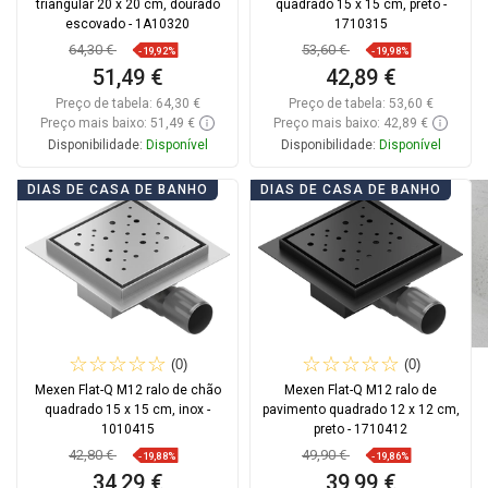
triangular 20 x 20 cm, dourado
quadrado 15 x 15 cm, preto -
escovado - 1A10320
1710315
64,30 €
53,60 €
-19,92%
-19,98%
51,49 €
42,89 €
Preço de tabela:
64,30 €
Preço de tabela:
53,60 €
Preço mais baixo: 51,49 €
Preço mais baixo: 42,89 €
Disponibilidade:
Disponível
Disponibilidade:
Disponível
Adicionar
Adicionar
DIAS DE CASA DE BANHO
DIAS DE CASA DE BANHO
Comparar
favorite_border
Favoritos
Comparar
favorite_border
Favoritos
(0)
(0)
Mexen Flat-Q M12 ralo de chão
Mexen Flat-Q M12 ralo de
quadrado 15 x 15 cm, inox -
pavimento quadrado 12 x 12 cm,
1010415
preto - 1710412
42,80 €
49,90 €
-19,88%
-19,86%
34,29 €
39,99 €