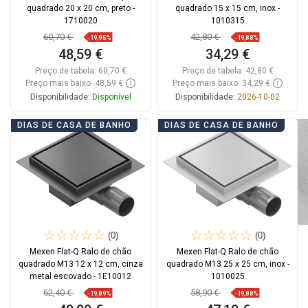
quadrado 20 x 20 cm, preto -
quadrado 15 x 15 cm, inox -
1710020
1010315
60,70 €
42,80 €
-19,95%
-19,88%
48,59 €
34,29 €
Preço de tabela:
60,70 €
Preço de tabela:
42,80 €
Preço mais baixo: 48,59 €
Preço mais baixo: 34,29 €
Disponibilidade:
Disponível
Disponibilidade:
2026-10-02
Adicionar
Adicionar
DIAS DE CASA DE BANHO
DIAS DE CASA DE BANHO
Comparar
favorite_border
Favoritos
Comparar
favorite_border
Favoritos
(0)
(0)
Mexen Flat-Q Ralo de chão
Mexen Flat-Q Ralo de chão
quadrado M13 12 x 12 cm, cinza
quadrado M13 25 x 25 cm, inox -
metal escovado - 1E10012
1010025
62,40 €
58,90 €
-19,89%
-19,88%