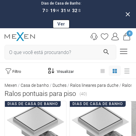
Dias de Casa de Banho:
7
19
31
30
D
H
M
S
close
Ver
0
search
Filtro
Visualizar
Mexen
Casa de banho
Duches
Ralos lineares para duche
Ralos p
Ralos pontuais para piso
(40)
DIAS DE CASA DE BANHO
DIAS DE CASA DE BANHO