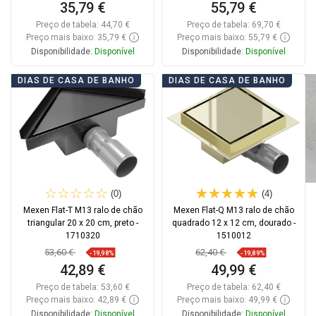
35,79 €
55,79 €
Preço de tabela:
44,70 €
Preço de tabela:
69,70 €
Preço mais baixo: 35,79 €
Preço mais baixo: 55,79 €
Disponibilidade:
Disponível
Disponibilidade:
Disponível
Adicionar
Adicionar
DIAS DE CASA DE BANHO
DIAS DE CASA DE BANHO
Comparar
favorite_border
Favoritos
Comparar
favorite_border
Favoritos
(0)
(4)
Mexen Flat-T M13 ralo de chão
Mexen Flat-Q M13 ralo de chão
triangular 20 x 20 cm, preto -
quadrado 12 x 12 cm, dourado -
1710320
1510012
53,60 €
62,40 €
-19,98%
-19,89%
42,89 €
49,99 €
Preço de tabela:
53,60 €
Preço de tabela:
62,40 €
Preço mais baixo: 42,89 €
Preço mais baixo: 49,99 €
Disponibilidade:
Disponível
Disponibilidade:
Disponível