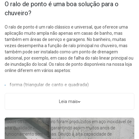
O ralo de ponto é uma boa solução para o
chuveiro?
O ralo de ponto é um ralo clássico e universal, que oferece uma
aplicação muito ampla não apenas em casas de banho, mas
também em áreas de serviço e garagens. No banheiro, muitas
vezes desempenha a função de ralo principal no chuveiro, mas
também pode ser instalado como um ponto de drenagem
adicional, por exemplo, em caso de falha do ralo linear principal ou
de inundação do local. Os ralos de ponto disponíveis na nossa loja
online diferem em vários aspetos:
forma (triangular de canto e quadrada)
tamanho (12x12 cm, 15x15 cm, 20x20 cm)
Leia mais
cor do acabamento (cromado, preto, dourado)
Todos os ralos de chuveiro foram produzidos em aço inoxidável de
alta qualidade AISI 304, garantindo assim muitos anos de
funcionamento sem falhas. Devido à alta capacidade de