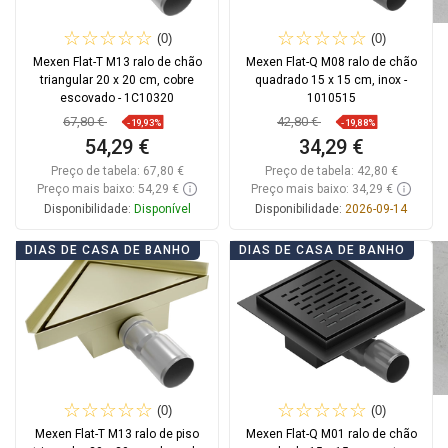
(0)
(0)
Mexen Flat-T M13 ralo de chão
Mexen Flat-Q M08 ralo de chão
triangular 20 x 20 cm, cobre
quadrado 15 x 15 cm, inox -
escovado - 1C10320
1010515
67,80 €
42,80 €
-19,93%
-19,88%
54,29 €
34,29 €
Preço de tabela:
67,80 €
Preço de tabela:
42,80 €
Preço mais baixo: 54,29 €
Preço mais baixo: 34,29 €
Disponibilidade:
Disponível
Disponibilidade:
2026-09-14
Adicionar
Adicionar
DIAS DE CASA DE BANHO
DIAS DE CASA DE BANHO
Comparar
favorite_border
Favoritos
Comparar
favorite_border
Favoritos
(0)
(0)
Mexen Flat-T M13 ralo de piso
Mexen Flat-Q M01 ralo de chão