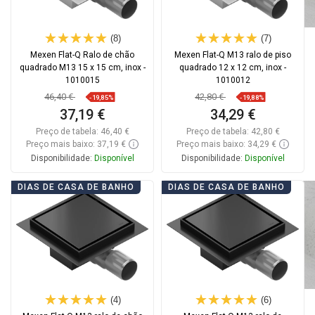
(8)
(7)
Mexen Flat-Q Ralo de chão
Mexen Flat-Q M13 ralo de piso
quadrado M13 15 x 15 cm, inox -
quadrado 12 x 12 cm, inox -
1010015
1010012
46,40 €
42,80 €
-19,85%
-19,88%
37,19 €
34,29 €
Preço de tabela:
46,40 €
Preço de tabela:
42,80 €
Preço mais baixo: 37,19 €
Preço mais baixo: 34,29 €
Disponibilidade:
Disponível
Disponibilidade:
Disponível
Adicionar
Adicionar
DIAS DE CASA DE BANHO
DIAS DE CASA DE BANHO
Comparar
favorite_border
Favoritos
Comparar
favorite_border
Favoritos
(4)
(6)