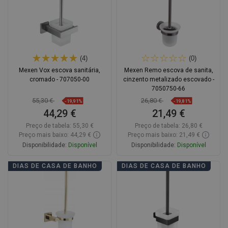
(4)
(0)
Mexen Vox escova sanitária,
Mexen Remo escova de sanita,
cromado - 707050-00
cinzento metalizado escovado -
7050750-66
55,30 €
26,80 €
-19,91%
-19,81%
44,29 €
21,49 €
Preço de tabela:
55,30 €
Preço de tabela:
26,80 €
Preço mais baixo: 44,29 €
Preço mais baixo: 21,49 €
Disponibilidade:
Disponível
Disponibilidade:
Disponível
Adicionar
Adicionar
DIAS DE CASA DE BANHO
DIAS DE CASA DE BANHO
Comparar
favorite_border
Favoritos
Comparar
favorite_border
Favoritos