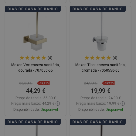
Adicionar
Adicionar
DIAS DE CASA DE BANHO
DIAS DE CASA DE BANHO
Comparar
favorite_border
Favoritos
Comparar
favorite_border
Favoritos
(4)
(4)
Mexen Vox escova sanitária,
Mexen Tiber escova sanitária,
dourada - 707050-55
cromada - 7050550-00
55,30 €
24,90 €
-19,91%
-19,72%
44,29 €
19,99 €
Preço de tabela:
55,30 €
Preço de tabela:
24,90 €
Preço mais baixo: 44,29 €
Preço mais baixo: 19,99 €
Disponibilidade:
Disponível
Disponibilidade:
Disponível
Adicionar
Adicionar
DIAS DE CASA DE BANHO
DIAS DE CASA DE BANHO
Comparar
favorite_border
Favoritos
Comparar
favorite_border
Favoritos