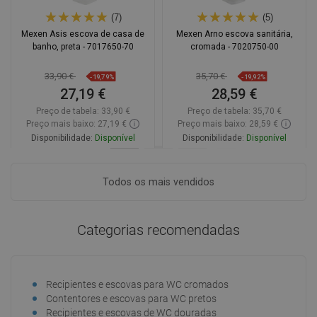
(7)
(5)
Mexen Asis escova de casa de
Mexen Arno escova sanitária,
banho, preta - 7017650-70
cromada - 7020750-00
33,90 €
35,70 €
-19,79%
-19,92%
27,19 €
28,59 €
Preço de tabela:
33,90 €
Preço de tabela:
35,70 €
Preço mais baixo: 27,19 €
Preço mais baixo: 28,59 €
Disponibilidade:
Disponível
Disponibilidade:
Disponível
Adicionar
Adicionar
Todos os mais vendidos
Comparar
favorite_border
Favoritos
Comparar
favorite_border
Favoritos
Categorias recomendadas
Recipientes e escovas para WC cromados
Contentores e escovas para WC pretos
Recipientes e escovas de WC douradas