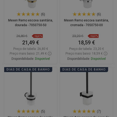
(6)
(6)
Mexen Remo escova sanitária,
Mexen Remo escova sanitária,
dourada - 7050750-50
cromada - 7050750-00
26,80 €
23,20 €
-19,81%
-19,87%
21,49 €
18,59 €
Preço de tabela:
26,80 €
Preço de tabela:
23,20 €
Preço mais baixo: 21,49 €
Preço mais baixo: 18,59 €
Disponibilidade:
Disponível
Disponibilidade:
Disponível
Adicionar
Adicionar
DIAS DE CASA DE BANHO
DIAS DE CASA DE BANHO
Comparar
favorite_border
Favoritos
Comparar
favorite_border
Favoritos
(5)
(7)