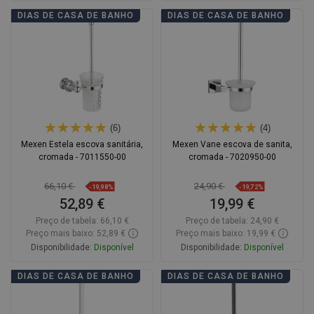
Adicionar
Adicionar
DIAS DE CASA DE BANHO
DIAS DE CASA DE BANHO
Comparar
favorite_border
Favoritos
Comparar
favorite_border
Favoritos
(6)
(4)
Mexen Estela escova sanitária,
Mexen Vane escova de sanita,
cromada - 7011550-00
cromada - 7020950-00
66,10 €
24,90 €
-19,98%
-19,72%
52,89 €
19,99 €
Preço de tabela:
66,10 €
Preço de tabela:
24,90 €
Preço mais baixo: 52,89 €
Preço mais baixo: 19,99 €
Disponibilidade:
Disponível
Disponibilidade:
Disponível
Adicionar
Adicionar
DIAS DE CASA DE BANHO
DIAS DE CASA DE BANHO
Comparar
favorite_border
Favoritos
Comparar
favorite_border
Favoritos