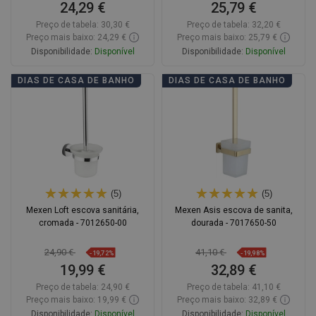
24,29 €
25,79 €
Preço de tabela:
30,30 €
Preço de tabela:
32,20 €
Preço mais baixo: 24,29 €
Preço mais baixo: 25,79 €
Disponibilidade:
Disponível
Disponibilidade:
Disponível
Adicionar
Adicionar
DIAS DE CASA DE BANHO
DIAS DE CASA DE BANHO
Comparar
favorite_border
Favoritos
Comparar
favorite_border
Favoritos
(5)
(5)
Mexen Loft escova sanitária,
Mexen Asis escova de sanita,
cromada - 7012650-00
dourada - 7017650-50
24,90 €
41,10 €
-19,72%
-19,98%
19,99 €
32,89 €
Preço de tabela:
24,90 €
Preço de tabela:
41,10 €
Preço mais baixo: 19,99 €
Preço mais baixo: 32,89 €
Disponibilidade:
Disponível
Disponibilidade:
Disponível