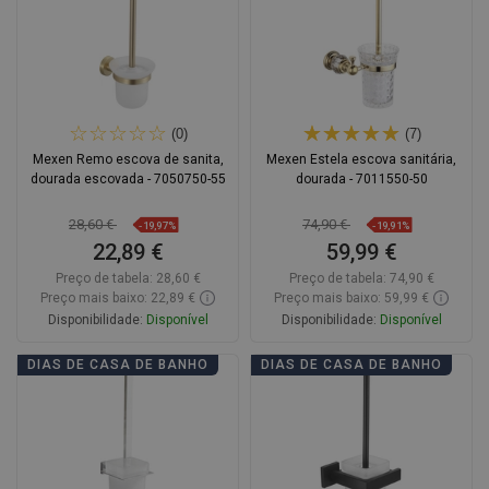
(0)
(7)
Mexen Remo escova de sanita,
Mexen Estela escova sanitária,
dourada escovada - 7050750-55
dourada - 7011550-50
28,60 €
74,90 €
-19,97%
-19,91%
22,89 €
59,99 €
Preço de tabela:
28,60 €
Preço de tabela:
74,90 €
Preço mais baixo: 22,89 €
Preço mais baixo: 59,99 €
Disponibilidade:
Disponível
Disponibilidade:
Disponível
Adicionar
Adicionar
DIAS DE CASA DE BANHO
DIAS DE CASA DE BANHO
Comparar
favorite_border
Favoritos
Comparar
favorite_border
Favoritos