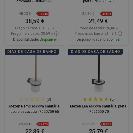
cromada - 7030450-00
preta - 7020950-70
48,20 €
26,80 €
-19,94%
-19,81%
38,59 €
21,49 €
Preço de tabela:
48,20 €
Preço de tabela:
26,80 €
Preço mais baixo: 38,59 €
Preço mais baixo: 21,49 €
Disponibilidade:
Disponível
Disponibilidade:
Disponível
Adicionar
Adicionar
DIAS DE CASA DE BANHO
DIAS DE CASA DE BANHO
Comparar
favorite_border
Favoritos
Comparar
favorite_border
Favoritos
(0)
(5)
Mexen Remo escova sanitária,
Mexen Lea escova sanitária, preta
cobre escovado - 7050750-65
- 7026050-70
28,60 €
32,20 €
-19,97%
-19,91%
22,89 €
25,79 €