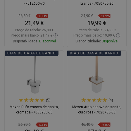
- 7012650-70
branca - 7050750-20
26,80 €
24,90 €
-19,81%
-19,72%
21,49 €
19,99 €
Preço de tabela:
26,80 €
Preço de tabela:
24,90 €
Preço mais baixo: 21,49 €
Preço mais baixo: 19,99 €
Disponibilidade:
Disponível
Disponibilidade:
Disponível
Adicionar
Adicionar
DIAS DE CASA DE BANHO
DIAS DE CASA DE BANHO
Comparar
favorite_border
Favoritos
Comparar
favorite_border
Favoritos
(5)
(4)
Mexen Rufo escova de sanita,
Mexen Arno escova de sanita,
cromada - 7050950-00
ouro rosa - 7020750-60
26,80 €
46,40 €
-19,81%
-19,85%