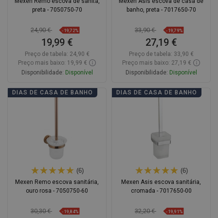
Mexen Remo escova de sanita,
Mexen Asis escova de casa de
preta - 7050750-70
banho, preta - 7017650-70
24,90 €
33,90 €
-19,72%
-19,79%
19,99 €
27,19 €
Preço de tabela:
24,90 €
Preço de tabela:
33,90 €
Preço mais baixo: 19,99 €
Preço mais baixo: 27,19 €
Disponibilidade:
Disponível
Disponibilidade:
Disponível
Adicionar
Adicionar
DIAS DE CASA DE BANHO
DIAS DE CASA DE BANHO
Comparar
favorite_border
Favoritos
Comparar
favorite_border
Favoritos
(6)
(6)
Mexen Remo escova sanitária,
Mexen Asis escova sanitária,
ouro rosa - 7050750-60
cromada - 7017650-00
30,30 €
32,20 €
-19,84%
-19,91%