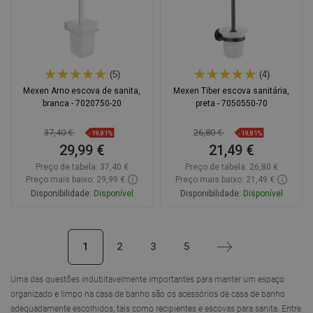
(5)
(4)
Mexen Arno escova de sanita,
Mexen Tiber escova sanitária,
branca - 7020750-20
preta - 7050550-70
37,40 €
26,80 €
-19,81%
-19,81%
29,99 €
21,49 €
Preço de tabela:
37,40 €
Preço de tabela:
26,80 €
Preço mais baixo: 29,99 €
Preço mais baixo: 21,49 €
Disponibilidade:
Disponível
Disponibilidade:
Disponível
Adicionar
Adicionar
1
2
3
5
Próximo
Comparar
favorite_border
Favoritos
Comparar
favorite_border
Favoritos
Uma das questões indubitavelmente importantes para manter um espaço
organizado e limpo na casa de banho são os acessórios de casa de banho
adequadamente escolhidos, tais como
recipientes e escovas para sanita
. Entre