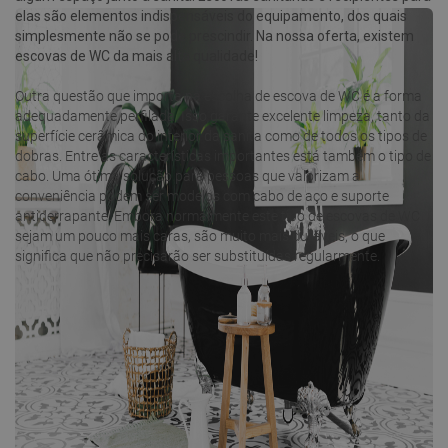
elas são elementos indispensáveis do equipamento, dos quais
simplesmente não se pode prescindir. Na nossa oferta, existem
escovas de WC da mais alta qualidade!
Outra questão que importa na escolha de escova de WC é a forma
adequadamente perfilada. Isso garante excelente limpeza, tanto da
superfície cerâmica do interior da sanita como de todos os tipos de
dobras. Entre as características importantes está também o tipo de
cabo. Uma ótima solução para pessoas que valorizam a
conveniência podem ser modelos com cabo de aço e suporte
antiderrapante. Embora normalmente este tipo de escovas de WC
sejam um pouco mais caras, são muito mais duráveis, o que
significa que não precisarão ser substituídas regularmente.