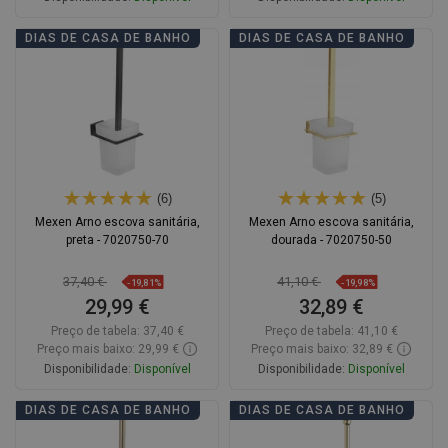
Adicionar
Adicionar
DIAS DE CASA DE BANHO
DIAS DE CASA DE BANHO
Comparar
favorite_border
Favoritos
Comparar
favorite_border
Favoritos
(6)
(5)
Mexen Arno escova sanitária,
Mexen Arno escova sanitária,
preta - 7020750-70
dourada - 7020750-50
37,40 €
41,10 €
-19,81%
-19,98%
29,99 €
32,89 €
Preço de tabela:
37,40 €
Preço de tabela:
41,10 €
Preço mais baixo: 29,99 €
Preço mais baixo: 32,89 €
Disponibilidade:
Disponível
Disponibilidade:
Disponível
Adicionar
Adicionar
DIAS DE CASA DE BANHO
DIAS DE CASA DE BANHO
Comparar
favorite_border
Favoritos
Comparar
favorite_border
Favoritos