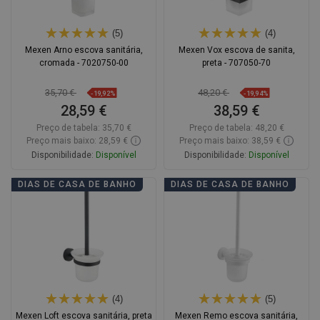
(5)
(4)
Mexen Arno escova sanitária,
Mexen Vox escova de sanita,
cromada - 7020750-00
preta - 707050-70
35,70 €
48,20 €
-19,92%
-19,94%
28,59 €
38,59 €
Preço de tabela:
35,70 €
Preço de tabela:
48,20 €
Preço mais baixo: 28,59 €
Preço mais baixo: 38,59 €
Disponibilidade:
Disponível
Disponibilidade:
Disponível
Adicionar
Adicionar
DIAS DE CASA DE BANHO
DIAS DE CASA DE BANHO
Comparar
favorite_border
Favoritos
Comparar
favorite_border
Favoritos
(4)
(5)
Mexen Loft escova sanitária, preta
Mexen Remo escova sanitária,