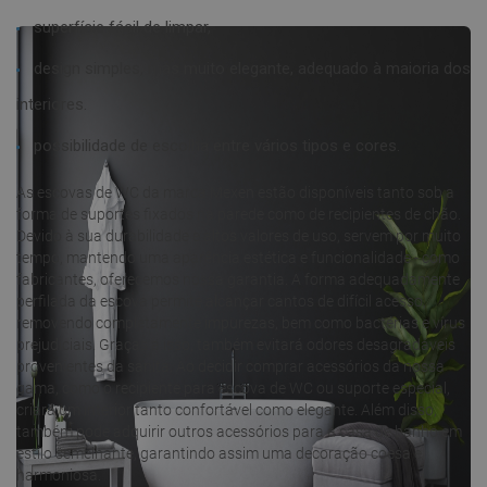
superfície fácil de limpar,
design simples, mas muito elegante, adequado à maioria dos
interiores.
possibilidade de escolha entre vários tipos e cores.
As escovas de WC da marca Mexen estão disponíveis tanto sob a
forma de suportes fixados na parede como de recipientes de chão.
Devido à sua durabilidade e altos valores de uso, servem por muito
tempo, mantendo uma aparência estética e funcionalidade - como
fabricantes, oferecemos nossa garantia. A forma adequadamente
perfilada da escova permite alcançar cantos de difícil acesso,
removendo completamente impurezas, bem como bactérias e vírus
prejudiciais. Graças a isso, também evitará odores desagradáveis
provenientes da sanita. Ao decidir comprar acessórios da nossa
gama, como o recipiente para escova de WC ou suporte especial,
criará um interior tanto confortável como elegante. Além disso,
também pode adquirir outros acessórios para a casa de banho em
estilo semelhante, garantindo assim uma decoração coesa e
harmoniosa.