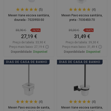
(5)
(4)
Mexen Vane escova sanitária,
Mexen Pavo escova sanitária,
dourada - 7020950-50
preta - 7030450-70
33,90 €
39,30 €
-19,79%
-19,87%
27,19 €
31,49 €
Preço de tabela:
33,90 €
Preço de tabela:
39,30 €
Preço mais baixo: 27,19 €
Preço mais baixo: 31,49 €
Disponibilidade:
Disponível
Disponibilidade:
Disponível
Adicionar
Adicionar
DIAS DE CASA DE BANHO
DIAS DE CASA DE BANHO
Comparar
favorite_border
Favoritos
Comparar
favorite_border
Favoritos
(4)
(4)
Mexen Pavo escova de sanita,
Mexen Vane escova sanitária,