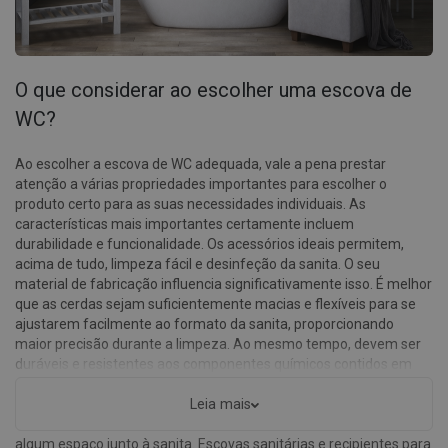
O que considerar ao escolher uma escova de
WC?
Ao escolher a escova de WC adequada, vale a pena prestar
atenção a várias propriedades importantes para escolher o
produto certo para as suas necessidades individuais. As
características mais importantes certamente incluem
durabilidade e funcionalidade. Os acessórios ideais permitem,
acima de tudo, limpeza fácil e desinfeção da sanita. O seu
material de fabricação influencia significativamente isso. É melhor
que as cerdas sejam suficientemente macias e flexíveis para se
ajustarem facilmente ao formato da sanita, proporcionando
maior precisão durante a limpeza. Ao mesmo tempo, devem ser
duráveis e resistentes aos componentes químicos contidos em
detergentes fortes. Uma opção popular entre os nossos clientes
são também as escovas suspensas - se o material de que são
Leia mais
feitas for aço inoxidável, as escovas suspensas podem poupar
algum espaço junto à sanita. Escovas sanitárias e recipientes para