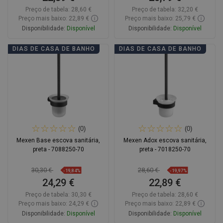
Preço de tabela:
28,60 €
Preço de tabela:
32,20 €
Preço mais baixo: 22,89 €
Preço mais baixo: 25,79 €
Disponibilidade:
Disponível
Disponibilidade:
Disponível
Adicionar
Adicionar
DIAS DE CASA DE BANHO
DIAS DE CASA DE BANHO
Comparar
favorite_border
Favoritos
Comparar
favorite_border
Favoritos
(0)
(0)
Mexen Base escova sanitária,
Mexen Adox escova sanitária,
preta - 7088250-70
preta - 7018250-70
30,30 €
28,60 €
-19,84%
-19,97%
24,29 €
22,89 €
Preço de tabela:
30,30 €
Preço de tabela:
28,60 €
Preço mais baixo: 24,29 €
Preço mais baixo: 22,89 €
Disponibilidade:
Disponível
Disponibilidade:
Disponível