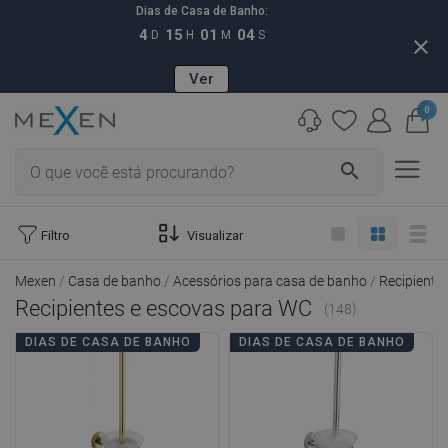
Dias de Casa de Banho:
4
15
01
03
D
H
M
S
close
Ver
0
search
Filtro
Visualizar
Mexen
Casa de banho
Acessórios para casa de banho
Recipiente
Recipientes e escovas para WC
(148)
DIAS DE CASA DE BANHO
DIAS DE CASA DE BANHO