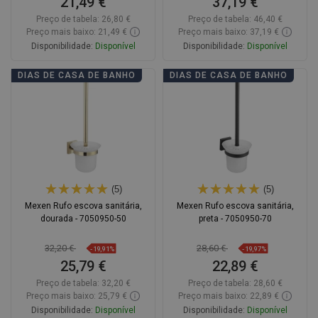
21,49 €
37,19 €
Preço de tabela:
26,80 €
Preço de tabela:
46,40 €
Preço mais baixo: 21,49 €
Preço mais baixo: 37,19 €
Disponibilidade:
Disponível
Disponibilidade:
Disponível
Adicionar
Adicionar
DIAS DE CASA DE BANHO
DIAS DE CASA DE BANHO
Comparar
favorite_border
Favoritos
Comparar
favorite_border
Favoritos
(5)
(5)
Mexen Rufo escova sanitária,
Mexen Rufo escova sanitária,
dourada - 7050950-50
preta - 7050950-70
32,20 €
28,60 €
-19,91%
-19,97%
25,79 €
22,89 €
Preço de tabela:
32,20 €
Preço de tabela:
28,60 €
Preço mais baixo: 25,79 €
Preço mais baixo: 22,89 €
Disponibilidade:
Disponível
Disponibilidade:
Disponível