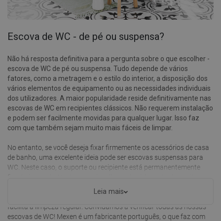
Escova de WC - de pé ou suspensa?
Não há resposta definitiva para a pergunta sobre o que escolher -
escova de WC de pé ou suspensa. Tudo depende de vários
fatores, como a metragem e o estilo do interior, a disposição dos
vários elementos de equipamento ou as necessidades individuais
dos utilizadores. A maior popularidade reside definitivamente nas
escovas de WC em recipientes clássicos. Não requerem instalação
e podem ser facilmente movidas para qualquer lugar. Isso faz
com que também sejam muito mais fáceis de limpar.
No entanto, se você deseja fixar firmemente os acessórios de casa
de banho, uma excelente ideia pode ser escovas suspensas para
WC. Neste caso, o suporte ou recipiente está permanentemente
fixado à parede. Neste caso, é melhor colocá-la perto da sanita para
que possa ser facilmente alcançada em caso de necessidade e
Leia mais
evitar salpicar o chão. Ter facilidade em remover este elemento
facilita a limpeza regular. Convidamos a verificar todas as nossas
escovas de WC! Mexen é um fabricante português, o que faz com