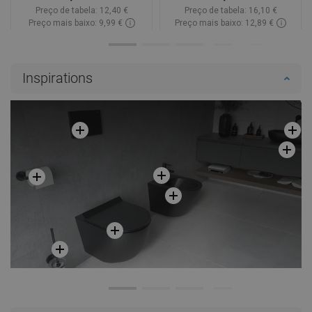
Preço de tabela:
12,40 €
Preço de tabela:
16,10 €
Preço mais baixo: 9,99 €
Preço mais baixo: 12,89 €
Disponibilidade:
Disponível
Disponibilidade:
Disponível
Adicionar
Adicionar
Inspirations
Comparar
favorite_border
Favoritos
Comparar
favorite_border
Favoritos