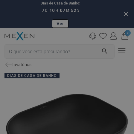
Dias de Casa de Banho:
7
10
07
51
D
H
M
S
close
Ver
0
search
Lavatórios
DIAS DE CASA DE BANHO