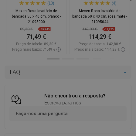
(10)
(4)
Mexen Rosa lavatório de
Mexen Rosa lavatório de
bancada 50 x 40 cm, branco -
bancada 50 x 40 cm, rosa mate -
21095000
21095044
89,30 €
142,80 €
-19,94%
-19,97%
71,49 €
114,29 €
Preço de tabela:
89,30 €
Preço de tabela:
142,80 €
Preço mais baixo: 71,49 €
Preço mais baixo: 114,29 €
Disponibilidade:
Disponível
Disponibilidade:
Disponível
Adicionar
Adicionar
FAQ
Comparar
favorite_border
Favoritos
Comparar
favorite_border
Favoritos
Não encontrou a resposta?
Escreva para nós
Faça-nos uma pergunta