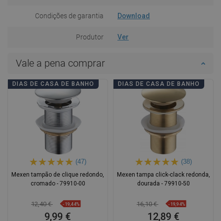
Condições de garantia
Download
Produtor
Ver
Vale a pena comprar
DIAS DE CASA DE BANHO
DIAS DE CASA DE BANHO
(47)
(38)
Mexen tampão de clique redondo,
Mexen tampa click-clack redonda,
cromado - 79910-00
dourada - 79910-50
12,40 €
16,10 €
-19,44%
-19,94%
9,99 €
12,89 €