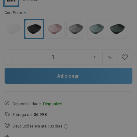
Brilhante
Mate
Cor
- Preto
favorite_border
-
+
Adicionar
Disponibilidade:
Disponível
Entrega de:
36.99 €
Devoluções em até 100 dias