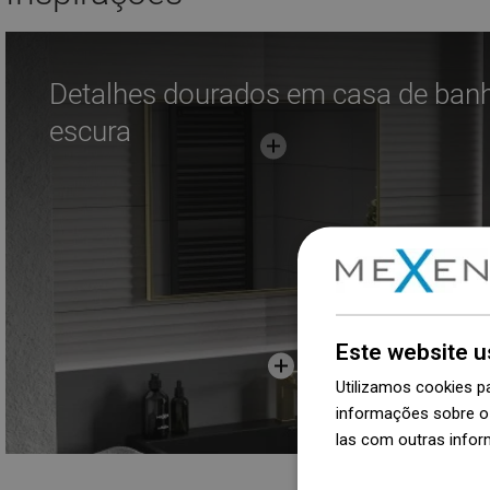
Detalhes dourados em casa de ban
escura
Este website u
Utilizamos cookies p
informações sobre o 
las com outras infor
Dowiedz się więcej