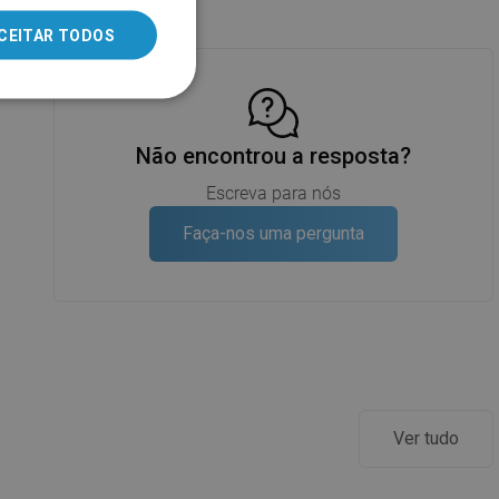
ROMANIAN
CEITAR TODOS
HUNGARIAN
FRENCH
ITALIAN
Não encontrou a resposta?
SPANISH
Escreva para nós
UKRAINIAN
Faça-nos uma pergunta
BULGARIAN
ESTONIAN
DUTCH
LATVIAN
DANISH
Ver tudo
SWEDISH
FINNISH