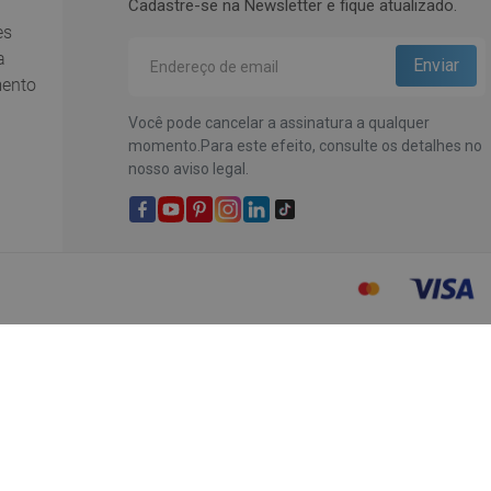
Cadastre-se na Newsletter e fique atualizado.
es
a
ento
Você pode cancelar a assinatura a qualquer
momento.Para este efeito, consulte os detalhes no
nosso aviso legal.
Facebook
YouTube
Pinterest
Instagram
LinkedIn
TikTok
Comparar agora
Eliminar todos