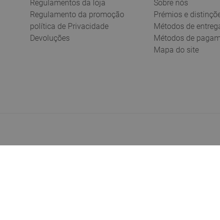
Regulamentos da loja
Sobre nós
Regulamento da promoção
Prémios e distinçõ
política de Privacidade
Métodos de entreg
Devoluções
Métodos de pagam
Mapa do site