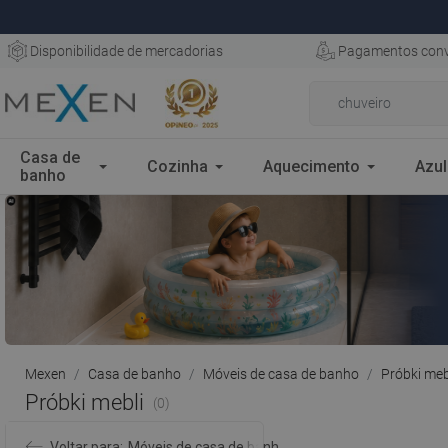
Disponibilidade de mercadorias
Pagamentos conv
Casa de
Cozinha
Aquecimento
Azul
banho
Mexen
Casa de banho
Móveis de casa de banho
Próbki meb
Próbki mebli
(0)
Voltar para:
Móveis de casa de banho