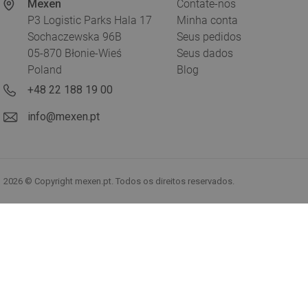
Mexen
Contate-nos
P3 Logistic Parks Hala 17
Minha conta
Sochaczewska 96B
Seus pedidos
05-870 Błonie-Wieś
Seus dados
Poland
Blog
+48 22 188 19 00
info@mexen.pt
2026 © Copyright mexen.pt. Todos os direitos reservados.
Comparar:
⠇