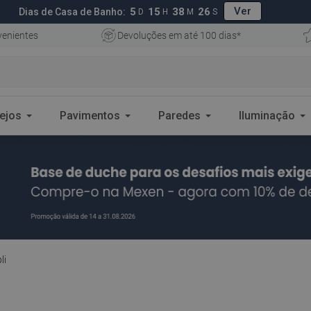
Ver
5
15
38
25
Dias de Casa de Banho:
D
H
M
S
enientes
Devoluções em até 100 dias*
ejos
Pavimentos
Paredes
Iluminação
li