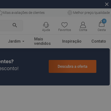
close
Altas avaliações de clientes
Melhor preço/qualidade
0
search
Ajuda
Favoritos
Conta
Cesta
Mais
Jardim
Inspiração
Contato
vendidos