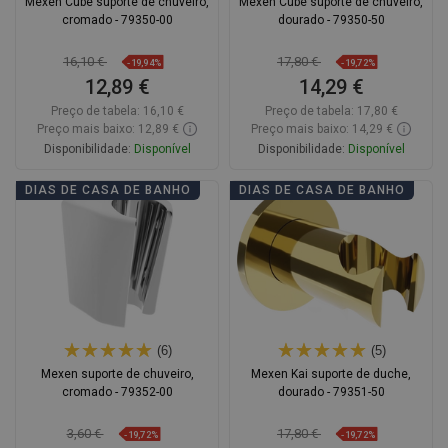
Mexen Cube suporte de chuveiro,
Mexen Cube suporte de chuveiro,
cromado - 79350-00
dourado - 79350-50
16,10 €
17,80 €
-19,94%
-19,72%
12,89 €
14,29 €
Preço de tabela:
16,10 €
Preço de tabela:
17,80 €
Preço mais baixo: 12,89 €
Preço mais baixo: 14,29 €
Disponibilidade:
Disponível
Disponibilidade:
Disponível
Adicionar
Adicionar
DIAS DE CASA DE BANHO
DIAS DE CASA DE BANHO
Comparar
favorite_border
Favoritos
Comparar
favorite_border
Favoritos
(6)
(5)
Mexen suporte de chuveiro,
Mexen Kai suporte de duche,
cromado - 79352-00
dourado - 79351-50
3,60 €
17,80 €
-19,72%
-19,72%