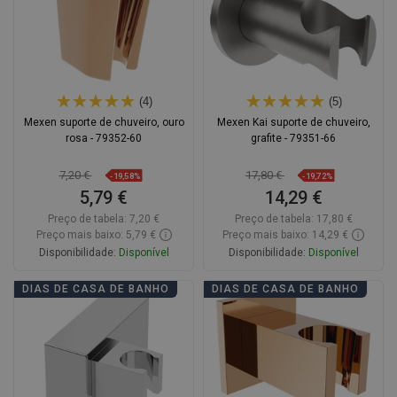
(4)
(5)
Mexen suporte de chuveiro, ouro
Mexen Kai suporte de chuveiro,
rosa - 79352-60
grafite - 79351-66
7,20 €
17,80 €
-19,58%
-19,72%
5,79 €
14,29 €
Preço de tabela:
7,20 €
Preço de tabela:
17,80 €
Preço mais baixo: 5,79 €
Preço mais baixo: 14,29 €
Disponibilidade:
Disponível
Disponibilidade:
Disponível
Adicionar
Adicionar
DIAS DE CASA DE BANHO
DIAS DE CASA DE BANHO
Comparar
favorite_border
Favoritos
Comparar
favorite_border
Favoritos