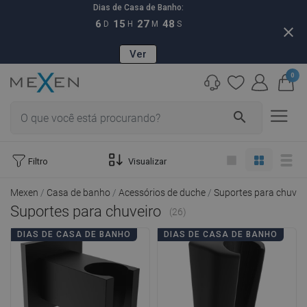
Dias de Casa de Banho:
6
15
27
47
D
H
M
S
close
Ver
0
search
Filtro
Visualizar
Mexen
Casa de banho
Acessórios de duche
Suportes para chuvei
Suportes para chuveiro
(26)
DIAS DE CASA DE BANHO
DIAS DE CASA DE BANHO