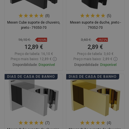
(8)
(5)
Mexen Cube suporte de chuveiro,
Mexen suporte de duche, preto -
preto - 79350-70
79352-70
16,10 €
3,60 €
-19,94%
-19,72%
12,89 €
2,89 €
Preço de tabela:
16,10 €
Preço de tabela:
3,60 €
Preço mais baixo: 12,89 €
Preço mais baixo: 2,89 €
Disponibilidade:
Disponível
Disponibilidade:
Disponível
Adicionar
Adicionar
DIAS DE CASA DE BANHO
DIAS DE CASA DE BANHO
Comparar
favorite_border
Favoritos
Comparar
favorite_border
Favoritos
(7)
(4)