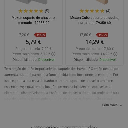
(5)
(4)
Mexen suporte de chuveiro,
Mexen Cube suporte de duche,
cromado - 79355-00
ouro rosa - 79350-60
7,20 €
17,80 €
-19,58%
-19,72%
5,79 €
14,29 €
Preço de tabela:
7,20 €
Preço de tabela:
17,80 €
Preço mais baixo: 5,79 €
Preço mais baixo: 14,29 €
Disponibilidade:
Disponível
Disponibilidade:
Disponível
Tem noção de quão importante é o suporte de chuveiro? O varão deste tipo
Adicionar
Adicionar
aumenta automaticamente a funcionalidade do local onde se encontra. Por
isso, equipe a sua casa de banho com um suporte de chuveiro prático e
Comparar
favorite_border
Favoritos
Comparar
favorite_border
Favoritos
essencial. Veja quais modelos oferecemos na loja Mexen. Aproveite os
elementos disponíveis dos acessórios de chuveiro do nosso projeto na sua
casa de banho, selecionando suportes de chuveiro de produção polaca!
Leia mais
Categorias recomendadas