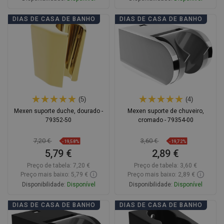
Adicionar
Adicionar
DIAS DE CASA DE BANHO
DIAS DE CASA DE BANHO
Comparar
favorite_border
Favoritos
Comparar
favorite_border
Favoritos
(5)
(4)
Mexen suporte duche, dourado -
Mexen suporte de chuveiro,
79352-50
cromado - 79354-00
7,20 €
3,60 €
-19,58%
-19,72%
5,79 €
2,89 €
Preço de tabela:
7,20 €
Preço de tabela:
3,60 €
Preço mais baixo: 5,79 €
Preço mais baixo: 2,89 €
Disponibilidade:
Disponível
Disponibilidade:
Disponível
Adicionar
Adicionar
DIAS DE CASA DE BANHO
DIAS DE CASA DE BANHO
Comparar
favorite_border
Favoritos
Comparar
favorite_border
Favoritos