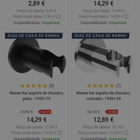
2,89 €
14,29 €
Preço de tabela:
3,60 €
Preço de tabela:
17,80 €
Preço mais baixo: 2,89 €
Preço mais baixo: 14,29 €
Disponibilidade:
Disponível
Disponibilidade:
Disponível
Adicionar
Adicionar
DIAS DE CASA DE BANHO
DIAS DE CASA DE BANHO
Comparar
favorite_border
Favoritos
Comparar
favorite_border
Favoritos
(5)
(7)
Mexen Kai suporte de chuveiro,
Mexen Kai suporte de chuveiro,
preto - 79351-70
cromado - 79351-00
17,80 €
16,10 €
-19,72%
-19,94%
14,29 €
12,89 €
Preço de tabela:
17,80 €
Preço de tabela:
16,10 €
Preço mais baixo: 14,29 €
Preço mais baixo: 12,89 €
Disponibilidade:
Disponível
Disponibilidade:
Disponível