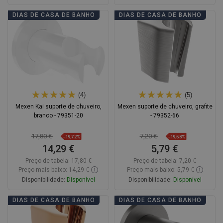
Adicionar
Adicionar
DIAS DE CASA DE BANHO
DIAS DE CASA DE BANHO
Comparar
favorite_border
Favoritos
Comparar
favorite_border
Favoritos
(4)
(5)
Mexen Kai suporte de chuveiro,
Mexen suporte de chuveiro, grafite
branco - 79351-20
- 79352-66
17,80 €
7,20 €
-19,72%
-19,58%
14,29 €
5,79 €
Preço de tabela:
17,80 €
Preço de tabela:
7,20 €
Preço mais baixo: 14,29 €
Preço mais baixo: 5,79 €
Disponibilidade:
Disponível
Disponibilidade:
Disponível
Adicionar
Adicionar
DIAS DE CASA DE BANHO
DIAS DE CASA DE BANHO
Comparar
favorite_border
Favoritos
Comparar
favorite_border
Favoritos