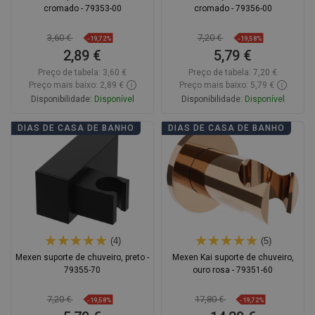
cromado - 79353-00
cromado - 79356-00
3,60 €
7,20 €
-19,72%
-19,58%
2,89 €
5,79 €
Preço de tabela:
3,60 €
Preço de tabela:
7,20 €
Preço mais baixo: 2,89 €
Preço mais baixo: 5,79 €
Disponibilidade:
Disponível
Disponibilidade:
Disponível
Adicionar
Adicionar
DIAS DE CASA DE BANHO
DIAS DE CASA DE BANHO
Comparar
favorite_border
Favoritos
Comparar
favorite_border
Favoritos
(4)
(5)
Mexen suporte de chuveiro, preto -
Mexen Kai suporte de chuveiro,
79355-70
ouro rosa - 79351-60
7,20 €
17,80 €
-19,58%
-19,72%