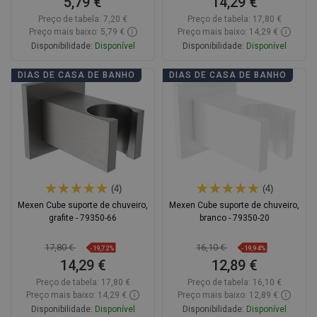
5,79 €
14,29 €
Preço de tabela:
7,20 €
Preço de tabela:
17,80 €
Preço mais baixo: 5,79 €
Preço mais baixo: 14,29 €
Disponibilidade:
Disponível
Disponibilidade:
Disponível
Adicionar
Adicionar
DIAS DE CASA DE BANHO
DIAS DE CASA DE BANHO
Comparar
favorite_border
Favoritos
Comparar
favorite_border
Favoritos
(4)
(4)
Mexen Cube suporte de chuveiro,
Mexen Cube suporte de chuveiro,
grafite - 79350-66
branco - 79350-20
17,80 €
16,10 €
-19,72%
-19,94%
14,29 €
12,89 €
Preço de tabela:
17,80 €
Preço de tabela:
16,10 €
Preço mais baixo: 14,29 €
Preço mais baixo: 12,89 €
Disponibilidade:
Disponível
Disponibilidade:
Disponível