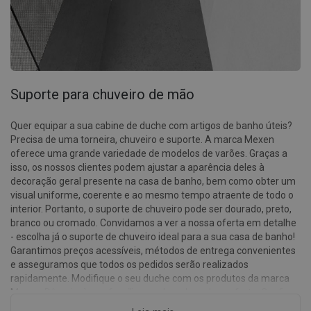
Suporte para chuveiro de mão
Quer equipar a sua cabine de duche com artigos de banho úteis?
Precisa de uma torneira, chuveiro e suporte. A marca Mexen
oferece uma grande variedade de modelos de varões. Graças a
isso, os nossos clientes podem ajustar a aparência deles à
decoração geral presente na casa de banho, bem como obter um
visual uniforme, coerente e ao mesmo tempo atraente de todo o
interior. Portanto, o suporte de chuveiro pode ser dourado, preto,
branco ou cromado. Convidamos a ver a nossa oferta em detalhe
- escolha já o suporte de chuveiro ideal para a sua casa de banho!
Garantimos preços acessíveis, métodos de entrega convenientes
e asseguramos que todos os pedidos serão realizados
rapidamente. Modifique o seu duche com os produtos da marca
Mexen. Dê a si e à sua família uma boa dose de conforto. Confira o
nosso suporte de ponto ou escolha a variante de varão para que o