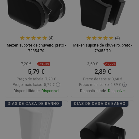
(4)
(4)
Mexen suporte de chuveiro, preto -
Mexen suporte de chuveiro, preto -
79354-70
79353-70
7,20 €
3,60 €
-19,58%
-19,72%
5,79 €
2,89 €
Preço de tabela:
7,20 €
Preço de tabela:
3,60 €
Preço mais baixo: 5,79 €
Preço mais baixo: 2,89 €
Disponibilidade:
Disponível
Disponibilidade:
Disponível
Adicionar
Adicionar
DIAS DE CASA DE BANHO
DIAS DE CASA DE BANHO
Comparar
favorite_border
Favoritos
Comparar
favorite_border
Favoritos