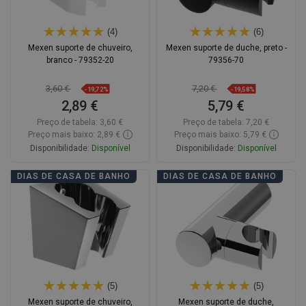
(4)
(6)
Mexen suporte de chuveiro,
Mexen suporte de duche, preto -
branco - 79352-20
79356-70
3,60 €
7,20 €
-19,72%
-19,58%
2,89 €
5,79 €
Preço de tabela:
3,60 €
Preço de tabela:
7,20 €
Preço mais baixo: 2,89 €
Preço mais baixo: 5,79 €
Disponibilidade:
Disponível
Disponibilidade:
Disponível
Adicionar
Adicionar
DIAS DE CASA DE BANHO
DIAS DE CASA DE BANHO
Comparar
favorite_border
Favoritos
Comparar
favorite_border
Favoritos
(5)
(5)
Mexen suporte de chuveiro,
Mexen suporte de duche,