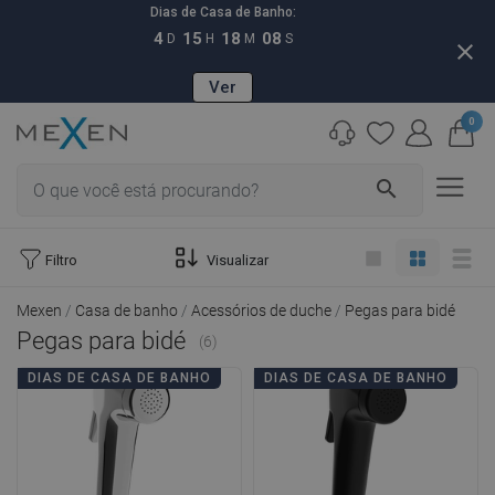
Dias de Casa de Banho:
4
15
18
07
D
H
M
S
close
Ver
0
search
Filtro
Visualizar
Mexen
Casa de banho
Acessórios de duche
Pegas para bidé
Pegas para bidé
(6)
DIAS DE CASA DE BANHO
DIAS DE CASA DE BANHO