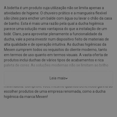
A bidetta é um produto cuja utilização não se limita apenas a
atividades de higiene. O chuveiro prático e a mangueira flexível
são úteis para encher um balde com água ou lavar o chão da casa
de banho. Esta é mais uma razão pela qual a ducha higiênica
parece uma solução mais vantajosa do que a instalação de um
bidé. Claro, para aproveitar plenamente a funcionalidade da
ducha, vale a pena investir num dispositivo feito de materiais de
alta qualidade e de operação intuitiva. As duchas higiênicas da
Mexen cumprem todos os requisitos do cliente moderno, tanto
em termos de uso quanto em termos visuais. A vasta oferta de
produtos inclui duchas de vários tipos de acabamentos e rica
paleta de cores. As soluções modernas não se limitam ao brilho
cromado - dependendo das suas preferências, você pode decidir
que a ducha higiênica tenha cor preta, branca ou até dourada. A
Leia mais
bidetta numa cor original funcionará em qualquer interior
minimalista. Comprove você mesmo quantos benefícios ganha ao
escolher produtos de uma empresa renomada, como a ducha
higiênica da marca Mexen!