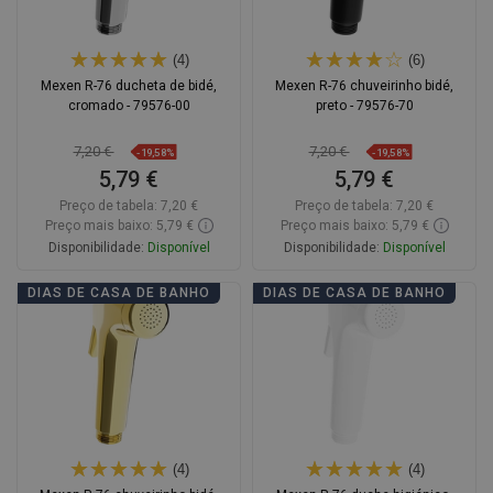
(4)
(6)
Mexen R-76 ducheta de bidé,
Mexen R-76 chuveirinho bidé,
cromado - 79576-00
preto - 79576-70
7,20 €
7,20 €
-19,58%
-19,58%
5,79 €
5,79 €
Preço de tabela:
7,20 €
Preço de tabela:
7,20 €
Preço mais baixo: 5,79 €
Preço mais baixo: 5,79 €
Disponibilidade:
Disponível
Disponibilidade:
Disponível
Adicionar
Adicionar
DIAS DE CASA DE BANHO
DIAS DE CASA DE BANHO
Comparar
favorite_border
Favoritos
Comparar
favorite_border
Favoritos
(4)
(4)