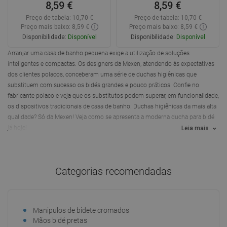
8,59 €
8,59 €
Preço de tabela:
10,70 €
Preço de tabela:
10,70 €
Preço mais baixo: 8,59 €
Preço mais baixo: 8,59 €
Disponibilidade:
Disponível
Disponibilidade:
Disponível
Arranjar uma casa de banho pequena exige a utilização de soluções
Adicionar
Adicionar
inteligentes e compactas. Os designers da Mexen, atendendo às expectativas
dos clientes polacos, conceberam uma série de duchas higiênicas que
Comparar
favorite_border
Favoritos
Comparar
favorite_border
Favoritos
substituem com sucesso os bidés grandes e pouco práticos. Confie no
fabricante polaco e veja que os substitutos podem superar, em funcionalidade,
os dispositivos tradicionais de casa de banho. Duchas higiênicas da mais alta
qualidade? Só da Mexen! Veja como se apresenta a moderna ducha para bidé
já hoje!
Leia mais
Categorias recomendadas
Manipulos de bidete cromados
Mãos bidé pretas