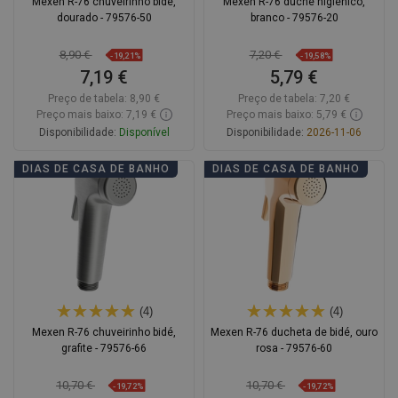
Mexen R-76 chuveirinho bidé,
Mexen R-76 duche higiénico,
dourado - 79576-50
branco - 79576-20
8,90 €
7,20 €
-19,21%
-19,58%
7,19 €
5,79 €
Preço de tabela:
8,90 €
Preço de tabela:
7,20 €
Preço mais baixo: 7,19 €
Preço mais baixo: 5,79 €
Disponibilidade:
Disponível
Disponibilidade:
2026-11-06
Adicionar
Adicionar
DIAS DE CASA DE BANHO
DIAS DE CASA DE BANHO
Comparar
favorite_border
Favoritos
Comparar
favorite_border
Favoritos
(4)
(4)
Mexen R-76 chuveirinho bidé,
Mexen R-76 ducheta de bidé, ouro
grafite - 79576-66
rosa - 79576-60
10,70 €
10,70 €
-19,72%
-19,72%