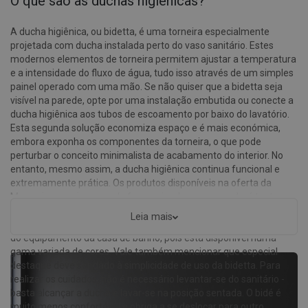
O que são as duchas higiênicas?
A ducha higiênica, ou bidetta, é uma torneira especialmente
projetada com ducha instalada perto do vaso sanitário. Estes
modernos elementos de torneira permitem ajustar a temperatura
e a intensidade do fluxo de água, tudo isso através de um simples
painel operado com uma mão. Se não quiser que a bidetta seja
visível na parede, opte por uma instalação embutida ou conecte a
ducha higiênica aos tubos de escoamento por baixo do lavatório.
Esta segunda solução economiza espaço e é mais económica,
embora exponha os componentes da torneira, o que pode
perturbar o conceito minimalista de acabamento do interior. No
entanto, mesmo assim, a ducha higiênica continua funcional e
extremamente prática. Os produtos disponíveis na oferta da
Mexen impressionam pela forma simples, que agradará tanto aos
adeptos do design moderno quanto do clássico. Além disso, a
Leia mais
ducha para bidé oferecida combina perfeitamente com o restante
do equipamento da casa de banho, pois está disponível numa
gama variada de cores. Vale também mencionar que especial
destaque deve ser dado à simplicidade de uso da bidetta. Para
realizar os cuidados, não é necessário levantar-se do sanitário -
basta alcançar a ducha e lavar-se na posição sentada. O bidé é
muito menos confortável e obriga a se deslocar para outro