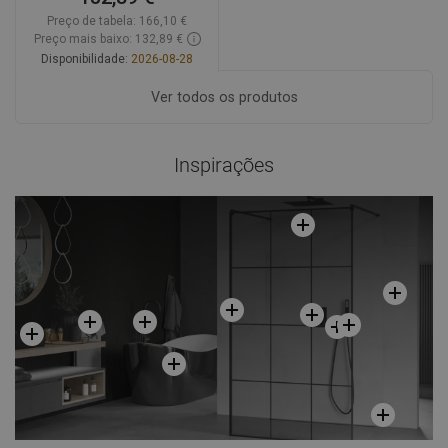
Preço de tabela:
166,10 €
Preço mais baixo: 132,89 €
Disponibilidade:
2026-08-28
Adicionar
Ver todos os produtos
Comparar
favorite_border
Favoritos
Inspirações