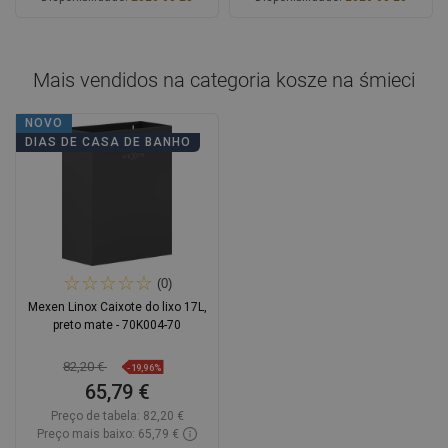
Adicionar
Adicionar
Comparar
favorite_border
Favoritos
Comparar
favorite_border
Favoritos
Mais vendidos na categoria
kosze na śmieci
NOVO
DIAS DE CASA DE BANHO
(0)
Mexen Linox Caixote do lixo 17L,
preto mate - 70K004-70
82,20 €
-19,96%
65,79 €
Preço de tabela:
82,20 €
Preço mais baixo: 65,79 €