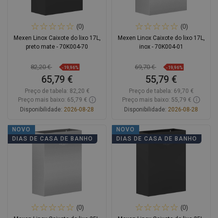
(0)
(0)
Mexen Linox Caixote do lixo 17L,
Mexen Linox Caixote do lixo 17L,
preto mate - 70K004-70
inox - 70K004-01
82,20 €
69,70 €
-19,96%
-19,96%
65,79 €
55,79 €
Preço de tabela:
82,20 €
Preço de tabela:
69,70 €
Preço mais baixo: 65,79 €
Preço mais baixo: 55,79 €
Disponibilidade:
2026-08-28
Disponibilidade:
2026-08-28
Adicionar
Adicionar
NOVO
NOVO
DIAS DE CASA DE BANHO
DIAS DE CASA DE BANHO
Comparar
favorite_border
Favoritos
Comparar
favorite_border
Favoritos
(0)
(0)