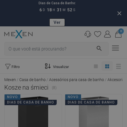
Dias de Casa de Banho:
6
18
31
52
D
H
M
S
close
Ver
0
search
Filtro
Visualizar
Mexen
Casa de banho
Acessórios para casa de banho
Akcesoria
Kosze na śmieci
(8)
NOVO
NOVO
DIAS DE CASA DE BANHO
DIAS DE CASA DE BANHO