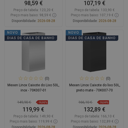
98,59 €
107,19 €
Preço de tabela:
123,20 €
Preço de tabela:
133,90 €
Preço mais baixo: 98,59 €
Preço mais baixo: 107,19 €
Disponibilidade:
2026-08-28
Disponibilidade:
2026-08-28
Adicionar
Adicionar
NOVO
NOVO
DIAS DE CASA DE BANHO
DIAS DE CASA DE BANHO
Comparar
favorite_border
Favoritos
Comparar
favorite_border
Favoritos
(0)
(0)
Mexen Linox Caixote do Lixo 50L,
Mexen Linox Caixote do lixo 50L,
inox - 70K007-01
preto mate - 70K007-70
149,90 €
166,10 €
-19,95%
-19,99%
119,99 €
132,89 €
Preço de tabela:
149,90 €
Preço de tabela:
166,10 €
Preço mais baixo: 119,99 €
Preço mais baixo: 132,89 €
Disponibilidade:
2026-08-28
Disponibilidade:
2026-08-28