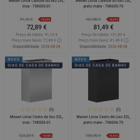
Mexen Linox Caixote do lixo 25L,
Mexen Linox Caixote do lixo 25L,
inox - 70K005-01
preto mate - 70K005-70
91,10 €
101,80 €
-19,99%
-19,95%
72,89 €
81,49 €
Preço de tabela:
91,10 €
Preço de tabela:
101,80 €
Preço mais baixo: 72,89 €
Preço mais baixo: 81,49 €
Disponibilidade:
2026-08-28
Disponibilidade:
2026-08-28
Adicionar
Adicionar
NOVO
NOVO
DIAS DE CASA DE BANHO
DIAS DE CASA DE BANHO
Comparar
favorite_border
Favoritos
Comparar
favorite_border
Favoritos
(0)
(0)
Mexen Linox Cesto de lixo 32L,
Mexen Linox Cesto de Lixo 32L,
inox - 70K006-01
preto mate - 70K006-70
123,20 €
133,90 €
-19,98%
-19,95%