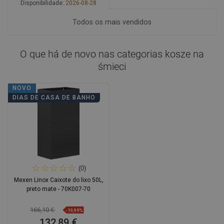
Disponibilidade:
2026-08-28
Adicionar
Todos os mais vendidos
Comparar
favorite_border
Favoritos
O que há de novo nas categorias
kosze na
śmieci
NOVO
DIAS DE CASA DE BANHO
(0)
Mexen Linox Caixote do lixo 50L,
preto mate - 70K007-70
166,10 €
-19,99%
132,89 €