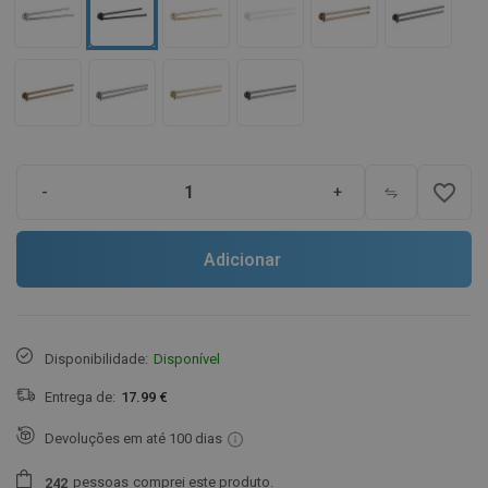
favorite_border
-
+
Adicionar
Disponibilidade:
Disponível
Entrega de:
17.99 €
Devoluções em até 100 dias
pessoas
comprei este produto.
2
4
2