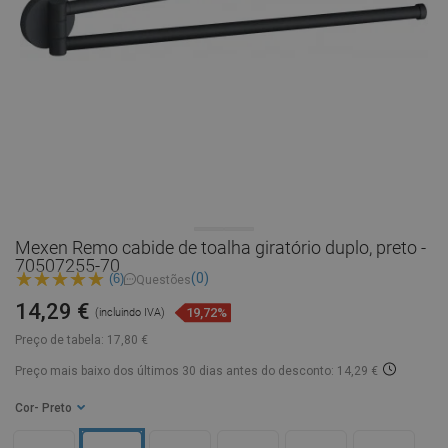
Mexen Remo cabide de toalha giratório duplo, preto -
70507255-70
(0)
(6)
Questões
14,29 €
19,72%
(incluindo IVA)
Preço de tabela:
17,80 €
Preço mais baixo dos últimos 30 dias
antes do desconto: 14,29 €
Cor
- Preto