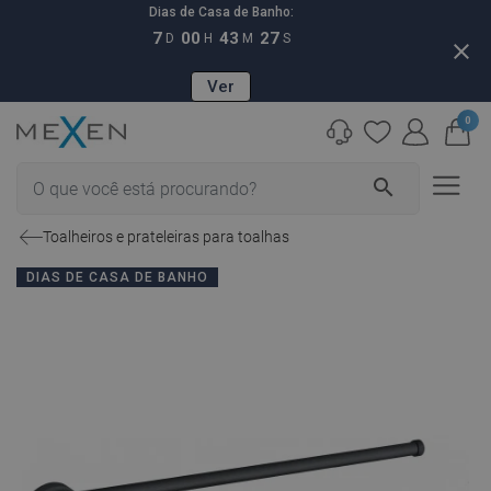
Dias de Casa de Banho:
7
00
43
26
D
H
M
S
close
Ver
0
search
Toalheiros e prateleiras para toalhas
DIAS DE CASA DE BANHO