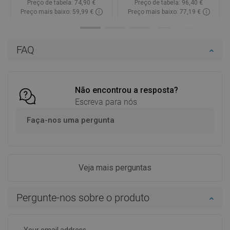
Preço de tabela:
74,90 €
Preço de tabela:
96,40 €
Preço mais baixo: 59,99 €
Preço mais baixo: 77,19 €
Disponibilidade:
Disponível
Disponibilidade:
Disponível
Adicionar
Adicionar
FAQ
Comparar
favorite_border
Favoritos
Comparar
favorite_border
Favoritos
Não encontrou a resposta?
Escreva para nós
Faça-nos uma pergunta
Veja mais perguntas
Pergunte-nos sobre o produto