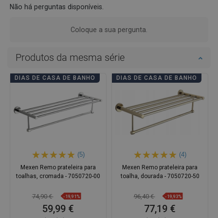
Não há perguntas disponíveis.
Coloque a sua pergunta.
Produtos da mesma série
DIAS DE CASA DE BANHO
DIAS DE CASA DE BANHO
(5)
(4)
Mexen Remo prateleira para
Mexen Remo prateleira para
toalhas, cromada - 7050720-00
toalha, dourada - 7050720-50
74,90 €
96,40 €
-19,91%
-19,93%
59,99 €
77,19 €