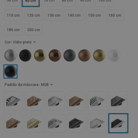
50 cm
70 cm
80 cm
90 cm
100 cm
60 cm
110 cm
120 cm
130 cm
140 cm
150 cm
160 cm
180 cm
200 cm
Cor
- Vidro preto
Padrão da máscara
- MGB