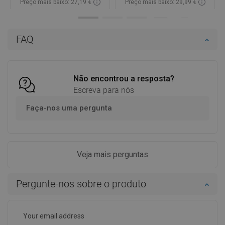
Preço mais baixo: 27,19 €
Preço mais baixo: 29,99 €
Disponibilidade:
Disponível
Disponibilidade:
Disponível
Adicionar
Adicionar
FAQ
Comparar
favorite_border
Favoritos
Comparar
favorite_border
Favoritos
Não encontrou a resposta?
Escreva para nós
Faça-nos uma pergunta
Veja mais perguntas
Pergunte-nos sobre o produto