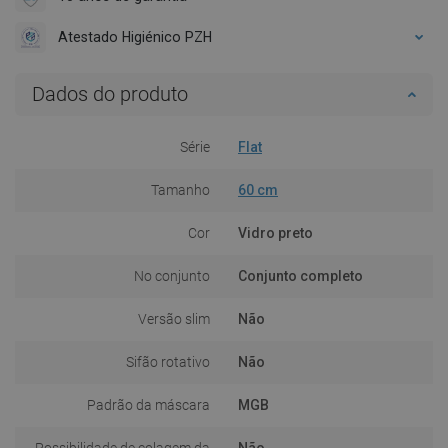
Atestado Higiénico PZH
Dados do produto
Série
Flat
Tamanho
60 cm
Cor
Vidro preto
No conjunto
Conjunto completo
Versão slim
Não
Sifão rotativo
Não
Padrão da máscara
MGB
Possibilidade de colagem da
Não