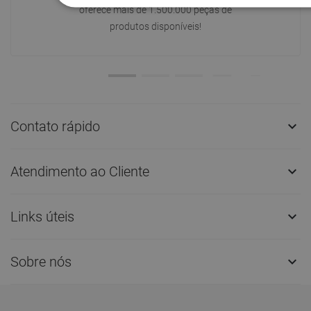
oferece mais de 1.500.000 peças de
produtos disponíveis!
Contato rápido

Atendimento ao Cliente

Links úteis

Sobre nós
