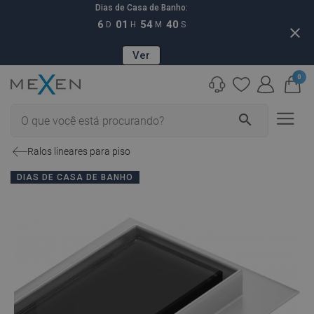
Dias de Casa de Banho:
6
01
54
39
D
H
M
S
close
Ver
0
search
Ralos lineares para piso
DIAS DE CASA DE BANHO