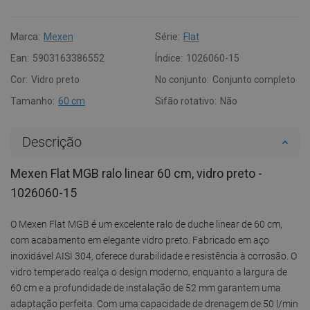
Marca:
Mexen
Série:
Flat
Ean:
5903163386552
Índice:
1026060-15
Cor:
Vidro preto
No conjunto:
Conjunto completo
Tamanho:
60 cm
Sifão rotativo:
Não
Descrição
Mexen Flat MGB ralo linear 60 cm, vidro preto -
1026060-15
O Mexen Flat MGB é um excelente ralo de duche linear de 60 cm,
com acabamento em elegante vidro preto. Fabricado em aço
inoxidável AISI 304, oferece durabilidade e resistência à corrosão. O
vidro temperado realça o design moderno, enquanto a largura de
60 cm e a profundidade de instalação de 52 mm garantem uma
adaptação perfeita. Com uma capacidade de drenagem de 50 l/min