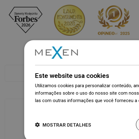
Ver tudo
Este website usa cookies
Utilizamos cookies para personalizar conteúdo, 
informações sobre o uso do nosso site com nosso
las com outras informações que você forneceu a e
Dowiedz się więcej
Disponibilidade de mercadorias
MOSTRAR DETALHES
Um moderno centro logístico com área
de 31.000 m² e mais de 68.000 paletes