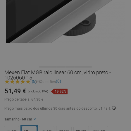
Mexen Flat MGB ralo linear 60 cm, vidro preto -
1026060-15
(0)
(5)
Questões
51,49 €
19,92%
(incluindo IVA)
Preço de tabela:
64,30 €
Preço mais baixo dos últimos 30 dias
antes do desconto: 51,49 €
Tamanho
- 60 cm