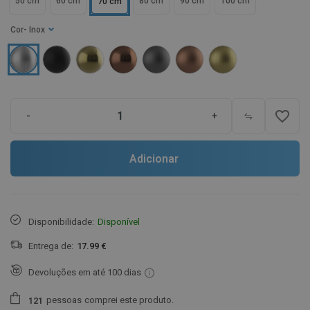
50 cm
60 cm
80 cm
90 cm
100 cm
70 cm
Cor
- Inox
favorite_border
-
+
Adicionar
Disponibilidade:
Disponível
Entrega de:
17.99 €
Devoluções em até 100 dias
pessoas
comprei este produto.
1
2
1