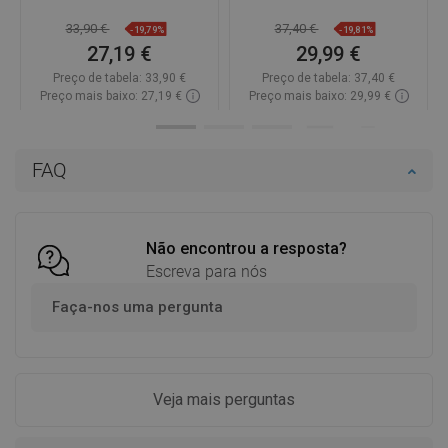
33,90 €
37,40 €
-19,79%
-19,81%
27,19 €
29,99 €
Preço de tabela:
33,90 €
Preço de tabela:
37,40 €
Preço mais baixo: 27,19 €
Preço mais baixo: 29,99 €
Disponibilidade:
Disponível
Disponibilidade:
Disponível
Adicionar
Adicionar
FAQ
Comparar
favorite_border
Favoritos
Comparar
favorite_border
Favoritos
Não encontrou a resposta?
Escreva para nós
Faça-nos uma pergunta
Veja mais perguntas