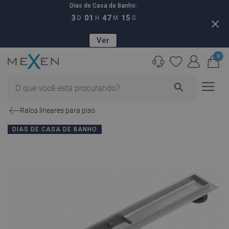
Dias de Casa de Banho:
3
01
47
14
D
H
M
S
close
Ver
0
search
Ralos lineares para piso
DIAS DE CASA DE BANHO