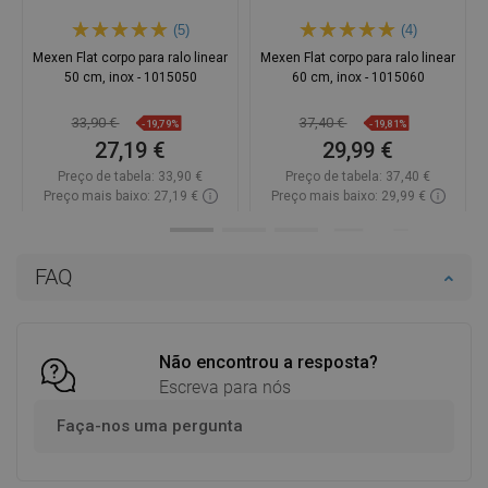
(5)
(4)
Mexen Flat corpo para ralo linear
Mexen Flat corpo para ralo linear
50 cm, inox - 1015050
60 cm, inox - 1015060
33,90 €
37,40 €
-19,79%
-19,81%
27,19 €
29,99 €
Preço de tabela:
33,90 €
Preço de tabela:
37,40 €
Preço mais baixo: 27,19 €
Preço mais baixo: 29,99 €
Disponibilidade:
Disponível
Disponibilidade:
Disponível
Adicionar
Adicionar
FAQ
Comparar
favorite_border
Favoritos
Comparar
favorite_border
Favoritos
Não encontrou a resposta?
Escreva para nós
Faça-nos uma pergunta