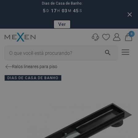
Dias de Casa de Banho:
5
17
03
44
D
H
M
S
close
Ver
0
search
Ralos lineares para piso
DIAS DE CASA DE BANHO