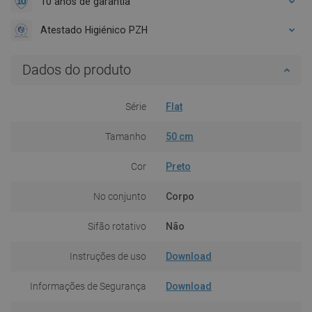
10 anos de garantia
Atestado Higiénico PZH
Dados do produto
Série
Flat
Tamanho
50 cm
Cor
Preto
No conjunto
Corpo
Sifão rotativo
Não
Instruções de uso
Download
Informações de Segurança
Download