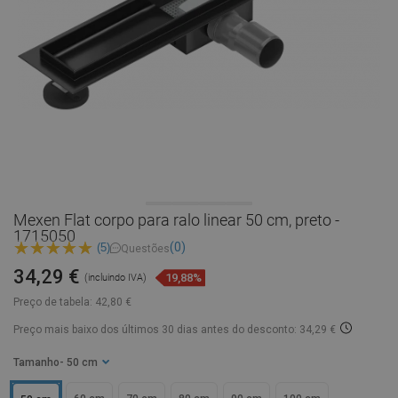
Mexen Flat corpo para ralo linear 50 cm, preto -
1715050
(0)
(5)
Questões
34,29 €
19,88%
(incluindo IVA)
Preço de tabela:
42,80 €
Preço mais baixo dos últimos 30 dias
antes do desconto: 34,29 €
Tamanho
- 50 cm