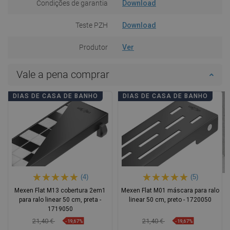
Condições de garantia
Download
Teste PZH
Download
Produtor
Ver
Vale a pena comprar
DIAS DE CASA DE BANHO
DIAS DE CASA DE BANHO
(4)
(5)
Mexen Flat M13 cobertura 2em1
Mexen Flat M01 máscara para ralo
para ralo linear 50 cm, preta -
linear 50 cm, preto - 1720050
1719050
21,40 €
21,40 €
-19,67%
-19,67%