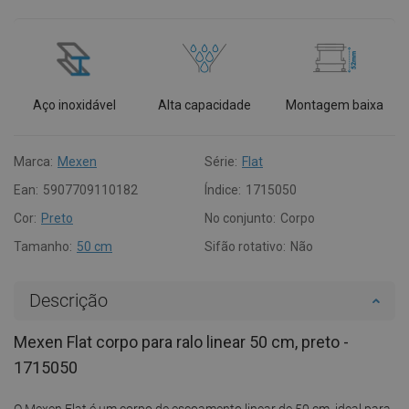
Aço inoxidável
Alta capacidade
Montagem baixa
Marca:
Mexen
Série:
Flat
Ean:
5907709110182
Índice:
1715050
Cor:
Preto
No conjunto:
Corpo
Tamanho:
50 cm
Sifão rotativo:
Não
Descrição
Mexen Flat corpo para ralo linear 50 cm, preto -
1715050
O Mexen Flat é um corpo de escoamento linear de 50 cm, ideal para