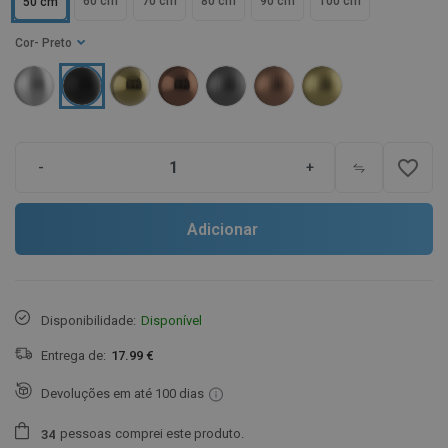
60 cm
70 cm
80 cm
90 cm
100 cm
50 cm
Cor
- Preto
favorite_border
-
+
Adicionar
Disponibilidade:
Disponível
Entrega de:
17.99 €
Devoluções em até 100 dias
pessoas
comprei este produto.
3
4