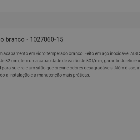
ro branco - 1027060-15
m acabamento em vidro temperado branco. Feito em aço inoxidável AISI 3
 de 52 mm, tem uma capacidade de vazão de 50 l/min, garantindo efici
ara sujeira e um sifão que previne odores desagradáveis. Além disso, in
o a instalação e a manutenção mais práticas.