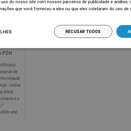
uso do nosso site com nossos parceiros de publicidade e análise
tempo de u
tamente no
mações que você forneceu a eles ou que eles coletaram do uso de 
nível de
ALHES
RECUSAR TODOS
A
co PZH
rtificado
acional de
nformidade
ça - indica
a afeta
humana e o
.º
álido até