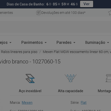
Ver
6
05
59
45
Dias de Casa de Banho:
D
H
M
S
enientes
Devoluções em até 100 dias*
ejos
Pavimentos
Paredes
Iluminação
Ralos lineares para piso
Mexen Flat MGW escoamento linear 60 cm, v
idro branco - 1027060-15
Aço inoxidável
Alta capacidade
Montag
Marca:
Mexen
Série:
Flat