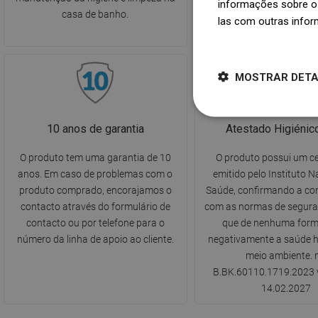
informações sobre o 
casa de banho.
pela queda da água dire
las com outras infor
ralo.
Dowiedz się więcej
MOSTRAR DET
10 anos de garantia
Atestado Higiéni
O produto tem uma garantia de 10
O produto possui um ce
anos. Em caso de problemas com o
emitido pelo Instituto N
produto comprado, encorajamos o
Saúde, confirmando a co
contacto através do formulário de
com as normas de seguran
contacto ou por telefone para o
que de nenhuma form
número da linha de apoio ao cliente.
negativamente a saúde 
meio ambiente. n
B.BK.60110.1719.2023 v
14.02.2027