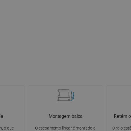
de
Montagem baixa
Retém o
n, o que
O escoamento linear é montado a
O ralo es