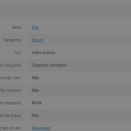
Série
Flat
Tamanho
60 cm
Cor
Vidro branco
No conjunto
Conjunto completo
Versão slim
Não
fão rotativo
Não
da máscara
MGW
em da placa
Não
ções de uso
Download