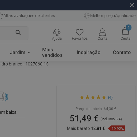
close
Altas avaliações de clientes
Melhor preço/qualidade
0
search
Ajuda
Favoritos
Conta
Cesta
Mais
Jardim
Inspiração
Contato
vendidos
idro branco - 1027060-15
Mexen Flat MGW
(4)
escoamento linear 60 cm,
vidro branco - 1027060-15
Preço de tabela:
64,30 €
em baixa
51,49 €
(incluindo IVA)
Mais barato
12,81 €
19,92%