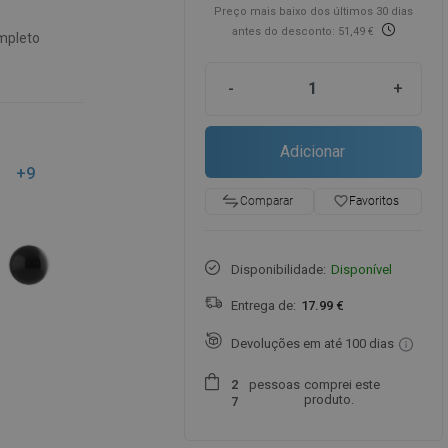
Preço mais baixo dos últimos 30 dias
antes do desconto: 51,49 €
mpleto
-
+
Adicionar
+9
favorite_border
Favoritos
Comparar
Disponibilidade:
Disponível
Entrega de:
17.99 €
Devoluções em até 100 dias
pessoas
comprei este
2
produto.
7