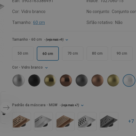
Ean:
5903163386491
Índice:
1027060-15
Cor:
Vidro branco
No conjunto:
Conjunto co
Tamanho:
60 cm
Sifão rotativo:
Não
Tamanho
- 60 cm
- (
veja mais
+9
)
50 cm
70 cm
80 cm
90 cm
60 cm
Cor
- Vidro branco
Padrão da máscara
- MGW
- (
veja mais
+7
)
+7