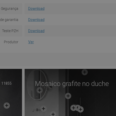
e Segurança
Download
de garantia
Download
Teste PZH
Download
Produtor
Ver
Mosaico grafite no duche
11855