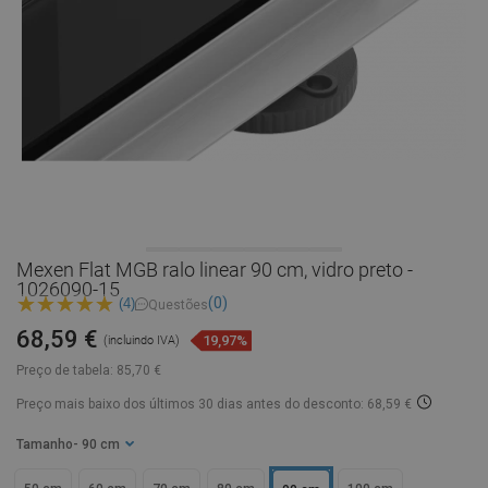
Mexen Flat MGB ralo linear 90 cm, vidro preto -
1026090-15
(0)
(4)
Questões
68,59 €
19,97%
(incluindo IVA)
Preço de tabela:
85,70 €
Preço mais baixo dos últimos 30 dias
antes do desconto: 68,59 €
Tamanho
- 90 cm