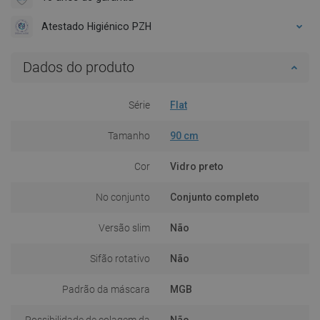
Atestado Higiénico PZH
Dados do produto
Série
Flat
Tamanho
90 cm
Cor
Vidro preto
No conjunto
Conjunto completo
Versão slim
Não
Sifão rotativo
Não
Padrão da máscara
MGB
Possibilidade de colagem da
Não