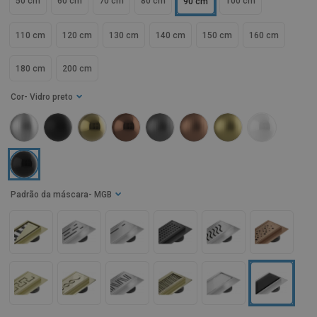
50 cm
60 cm
70 cm
80 cm
100 cm
90 cm
110 cm
120 cm
130 cm
140 cm
150 cm
160 cm
180 cm
200 cm
Cor
- Vidro preto
Padrão da máscara
- MGB