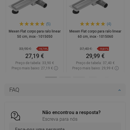
(5)
(4)
Mexen Flat corpo para ralo linear
Mexen Flat corpo para ralo linear
50 cm, inox - 1015050
60 cm, inox - 1015060
33,90 €
37,40 €
-19,79%
-19,81%
27,19 €
29,99 €
Preço de tabela:
33,90 €
Preço de tabela:
37,40 €
Preço mais baixo: 27,19 €
Preço mais baixo: 29,99 €
Disponibilidade:
Disponível
Disponibilidade:
Disponível
Adicionar
Adicionar
FAQ
Comparar
favorite_border
Favoritos
Comparar
favorite_border
Favoritos
Não encontrou a resposta?
Escreva para nós
Faça-nos uma pergunta