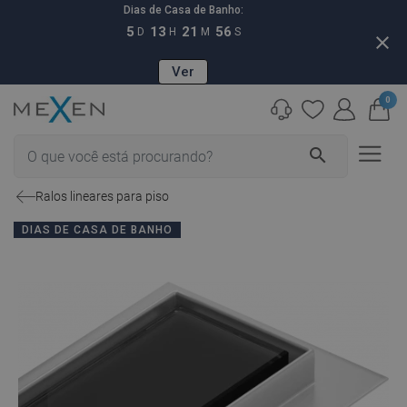
Dias de Casa de Banho:
5
13
21
55
D
H
M
S
close
Ver
0
search
Ralos lineares para piso
DIAS DE CASA DE BANHO