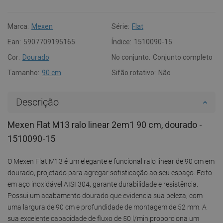
Marca:
Mexen
Série:
Flat
Ean:
5907709195165
Índice:
1510090-15
Cor:
Dourado
No conjunto:
Conjunto completo
Tamanho:
90 cm
Sifão rotativo:
Não
Descrição
Mexen Flat M13 ralo linear 2em1 90 cm, dourado -
1510090-15
O Mexen Flat M13 é um elegante e funcional ralo linear de 90 cm em
dourado, projetado para agregar sofisticação ao seu espaço. Feito
em aço inoxidável AISI 304, garante durabilidade e resistência.
Possui um acabamento dourado que evidencia sua beleza, com
uma largura de 90 cm e profundidade de montagem de 52 mm. A
sua excelente capacidade de fluxo de 50 l/min proporciona um