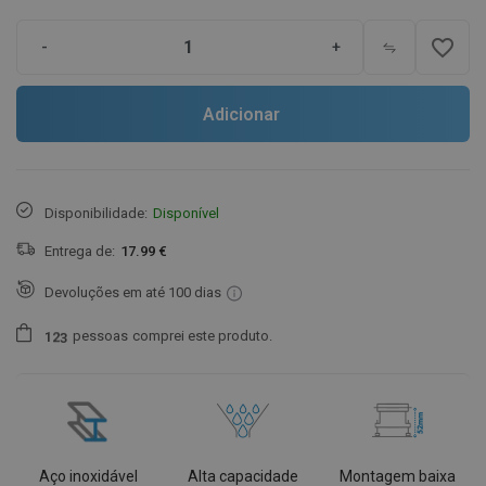
favorite_border
-
+
Adicionar
Disponibilidade:
Disponível
Entrega de:
17.99 €
Devoluções em até 100 dias
pessoas
comprei este produto.
1
2
3
Aço inoxidável
Alta capacidade
Montagem baixa