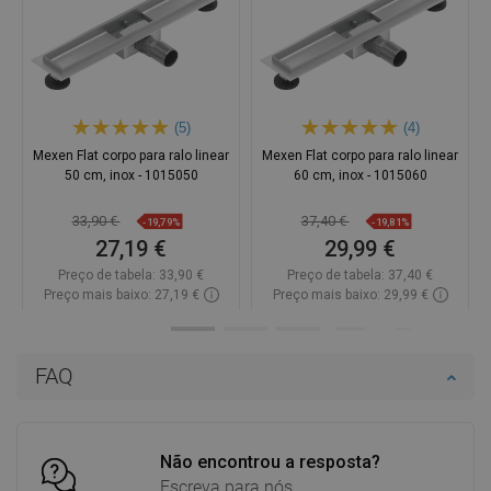
(5)
(4)
Mexen Flat corpo para ralo linear
Mexen Flat corpo para ralo linear
50 cm, inox - 1015050
60 cm, inox - 1015060
33,90 €
37,40 €
-19,79%
-19,81%
27,19 €
29,99 €
Preço de tabela:
33,90 €
Preço de tabela:
37,40 €
Preço mais baixo: 27,19 €
Preço mais baixo: 29,99 €
Disponibilidade:
Disponível
Disponibilidade:
Disponível
Adicionar
Adicionar
FAQ
Comparar
favorite_border
Favoritos
Comparar
favorite_border
Favoritos
Não encontrou a resposta?
Escreva para nós