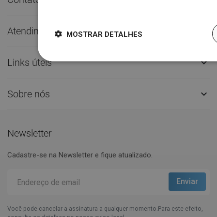
Dowiedz się więcej
Atendimento ao Cliente

MOSTRAR DETALHES
Links úteis

Sobre nós

Newsletter
Cadastre-se na Newsletter e fique atualizado.
Você pode cancelar a assinatura a qualquer momento.Para este efeito,