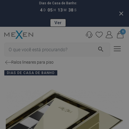
Dias de Casa de Banho:
4
05
13
37
D
H
M
S
close
Ver
0
search
Ralos lineares para piso
DIAS DE CASA DE BANHO