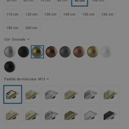
50 cm
60 cm
70 cm
80 cm
100 cm
90 cm
110 cm
120 cm
130 cm
140 cm
150 cm
160 cm
180 cm
200 cm
Cor
- Dourado
Padrão da máscara
- M13