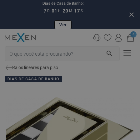
Dias de Casa de Banho:
7
01
20
16
D
H
M
S
close
Ver
0
search
Ralos lineares para piso
DIAS DE CASA DE BANHO