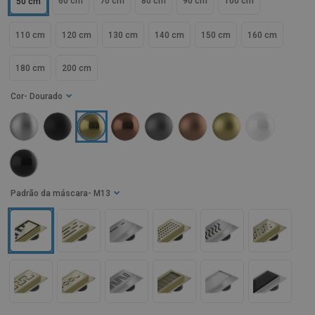
60 cm
70 cm
80 cm
90 cm
100 cm
50 cm
110 cm
120 cm
130 cm
140 cm
150 cm
160 cm
180 cm
200 cm
Cor
- Dourado
Padrão da máscara
- M13