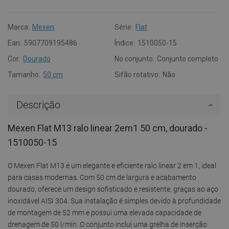
Marca:
Mexen
Série:
Flat
Ean:
5907709195486
Índice:
1510050-15
Cor:
Dourado
No conjunto:
Conjunto completo
Tamanho:
50 cm
Sifão rotativo:
Não
Descrição
Mexen Flat M13 ralo linear 2em1 50 cm, dourado -
1510050-15
O Mexen Flat M13 é um elegante e eficiente ralo linear 2 em 1, ideal
para casas modernas. Com 50 cm de largura e acabamento
dourado, oferece um design sofisticado e resistente, graças ao aço
inoxidável AISI 304. Sua instalação é simples devido à profundidade
de montagem de 52 mm e possui uma elevada capacidade de
drenagem de 50 l/min. O conjunto inclui uma grelha de inserção