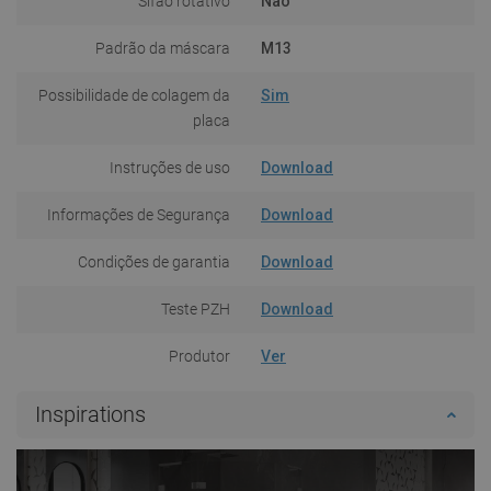
Sifão rotativo
Não
Padrão da máscara
M13
Possibilidade de colagem da
Sim
placa
Instruções de uso
Download
Informações de Segurança
Download
Condições de garantia
Download
Teste PZH
Download
Produtor
Ver
Inspirations