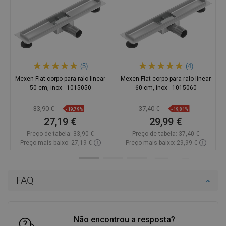
(5)
(4)
Mexen Flat corpo para ralo linear
Mexen Flat corpo para ralo linear
50 cm, inox - 1015050
60 cm, inox - 1015060
33,90 €
37,40 €
-19,79%
-19,81%
27,19 €
29,99 €
Preço de tabela:
33,90 €
Preço de tabela:
37,40 €
Preço mais baixo: 27,19 €
Preço mais baixo: 29,99 €
Disponibilidade:
Disponível
Disponibilidade:
Disponível
Adicionar
Adicionar
FAQ
Comparar
favorite_border
Favoritos
Comparar
favorite_border
Favoritos
Não encontrou a resposta?