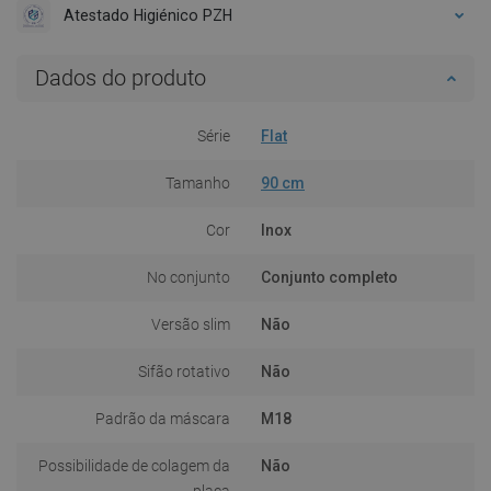
Atestado Higiénico PZH
Dados do produto
Série
Flat
Tamanho
90 cm
Cor
Inox
No conjunto
Conjunto completo
Versão slim
Não
Sifão rotativo
Não
Padrão da máscara
M18
Possibilidade de colagem da
Não
placa