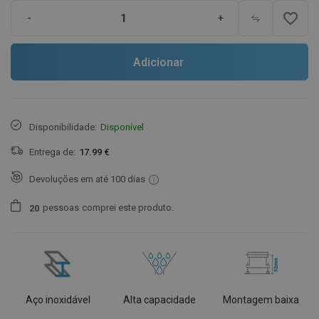
favorite_border
-
+
Adicionar
Disponibilidade:
Disponível
Entrega de:
17.99 €
Devoluções em até 100 dias
pessoas
comprei este produto.
2
0
Aço inoxidável
Alta capacidade
Montagem baixa