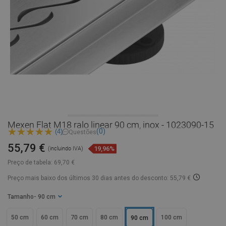
Mexen Flat M18 ralo linear 90 cm, inox - 1023090-15
(0)
(4)
Questões
55,79 €
19,96%
(incluindo IVA)
Preço de tabela:
69,70 €
Preço mais baixo dos últimos 30 dias
antes do desconto: 55,79 €
Tamanho
- 90 cm
50 cm
60 cm
70 cm
80 cm
100 cm
90 cm