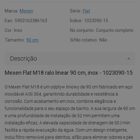
Marca:
Mexen
Série:
Flat
Ean:
5903163386163
Índice:
1023090-15
Cor:
Inox
No conjunto:
Conjunto completo
Tamanho:
90 cm
Sifão rotativo:
Não
Descrição
Mexen Flat M18 ralo linear 90 cm, inox - 1023090-15
O Mexen Flat M18 é um odpływ liniowy de 90 cm fabricado em aço
inoxidável AISI 304, garantindo durabilidade e resistência à
corrosão. Com acabamento em inox, combina elegância e
funcionalidade para o seu espaço de banho. A sua largura de 90 cm
e uma profundidade de instalação de 52 mm permitem uma
instalação eficaz. A elevada capacidade de drenagem de 50 l/min
facilita a rápida evacuação da água. Com um design inteligente,
inclui filtro removível para detritos, sifão para eliminar odores e pés