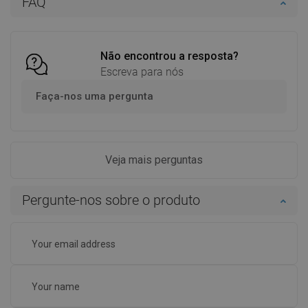
FAQ
Comparar
favorite_border
Favoritos
Comparar
favorite_border
Favoritos
Não encontrou a resposta?
Escreva para nós
Faça-nos uma pergunta
Veja mais perguntas
Pergunte-nos sobre o produto