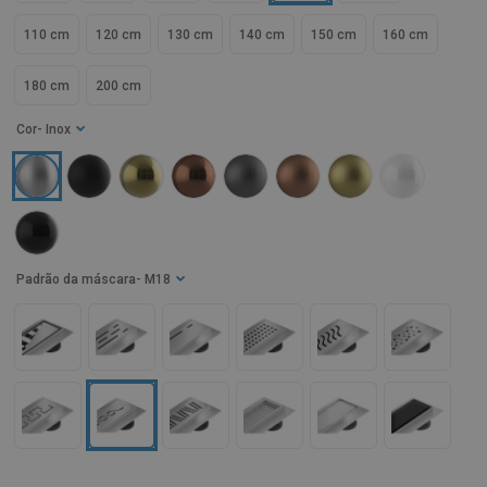
110 cm
120 cm
130 cm
140 cm
150 cm
160 cm
180 cm
200 cm
Cor
- Inox
Padrão da máscara
- M18