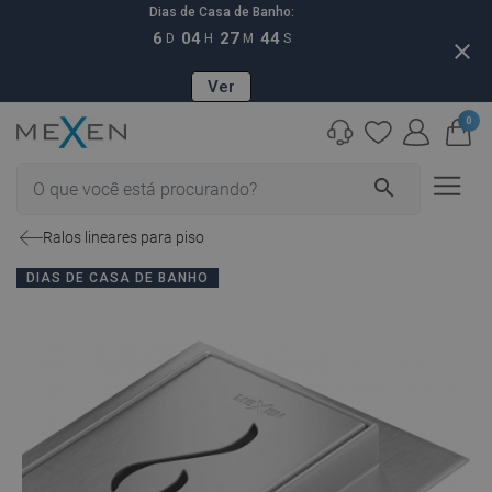
Dias de Casa de Banho:
6
04
27
43
D
H
M
S
close
Ver
0
search
Ralos lineares para piso
DIAS DE CASA DE BANHO