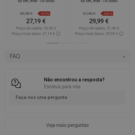
50 cm, inox - 1015050
60 cm, inox - 1015060
33,90 €
37,40 €
-19,79%
-19,81%
27,19 €
29,99 €
Preço de tabela:
33,90 €
Preço de tabela:
37,40 €
Preço mais baixo: 27,19 €
Preço mais baixo: 29,99 €
Disponibilidade:
Disponível
Disponibilidade:
Disponível
Adicionar
Adicionar
FAQ
Comparar
favorite_border
Favoritos
Comparar
favorite_border
Favoritos
Não encontrou a resposta?
Escreva para nós
Faça-nos uma pergunta
Veja mais perguntas