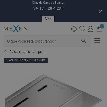
Dias de Casa de Banho:
5
17
28
22
D
H
M
S
close
Ver
0
search
Ralos lineares para piso
DIAS DE CASA DE BANHO