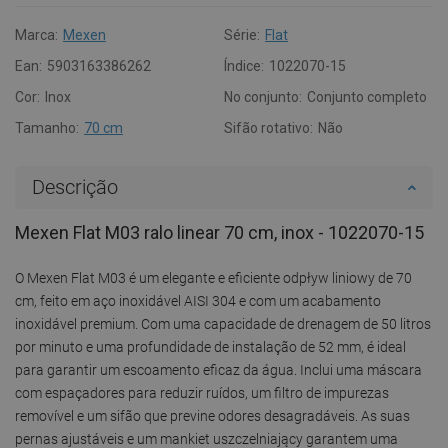
Marca:
Mexen
Série:
Flat
Ean:
5903163386262
Índice:
1022070-15
Cor:
Inox
No conjunto:
Conjunto completo
Tamanho:
70 cm
Sifão rotativo:
Não
Descrição
Mexen Flat M03 ralo linear 70 cm, inox - 1022070-15
O Mexen Flat M03 é um elegante e eficiente odpływ liniowy de 70
cm, feito em aço inoxidável AISI 304 e com um acabamento
inoxidável premium. Com uma capacidade de drenagem de 50 litros
por minuto e uma profundidade de instalação de 52 mm, é ideal
para garantir um escoamento eficaz da água. Inclui uma máscara
com espaçadores para reduzir ruídos, um filtro de impurezas
removível e um sifão que previne odores desagradáveis. As suas
pernas ajustáveis e um mankiet uszczelniający garantem uma