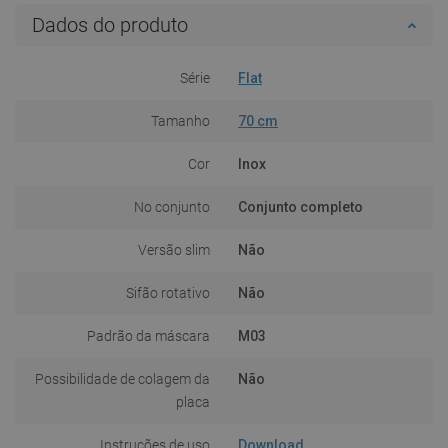
Dados do produto
Série
Flat
Tamanho
70 cm
Cor
Inox
No conjunto
Conjunto completo
Versão slim
Não
Sifão rotativo
Não
Padrão da máscara
M03
Possibilidade de colagem da
Não
placa
Instruções de uso
Download