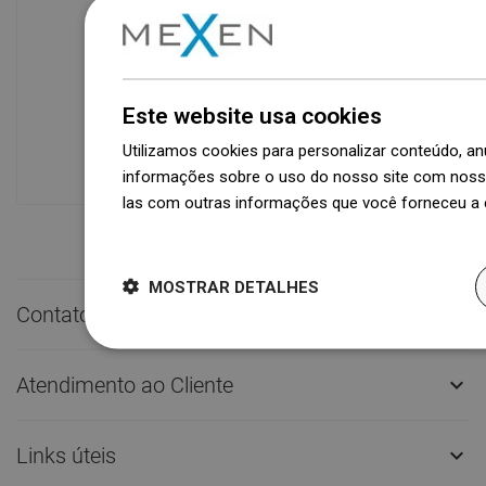
Disponibilidade de mercadorias
Um moderno centro logístico com área
de 31.000 m² e mais de 68.000 paletes
Este website usa cookies
oferece mais de 1.500.000 peças de
Utilizamos cookies para personalizar conteúdo, 
produtos disponíveis!
informações sobre o uso do nosso site com nosso
las com outras informações que você forneceu a e
Dowiedz się więcej
MOSTRAR DETALHES
Contato rápido

Atendimento ao Cliente

Links úteis
