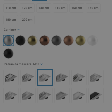
110 cm
120 cm
130 cm
140 cm
150 cm
160 cm
180 cm
200 cm
Cor
- Inox
Padrão da máscara
- M03