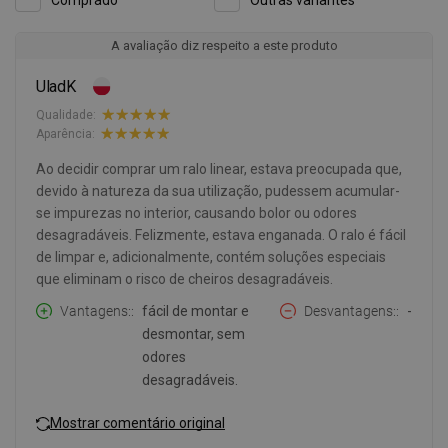
Comprado
Outras variantes
A avaliação diz respeito a este produto
UladK
Qualidade:
Aparência:
Ao decidir comprar um ralo linear, estava preocupada que,
devido à natureza da sua utilização, pudessem acumular-
se impurezas no interior, causando bolor ou odores
desagradáveis. Felizmente, estava enganada. O ralo é fácil
de limpar e, adicionalmente, contém soluções especiais
que eliminam o risco de cheiros desagradáveis.
Vantagens:
fácil de montar e
Desvantagens:
-
desmontar, sem
odores
desagradáveis.
Mostrar comentário original