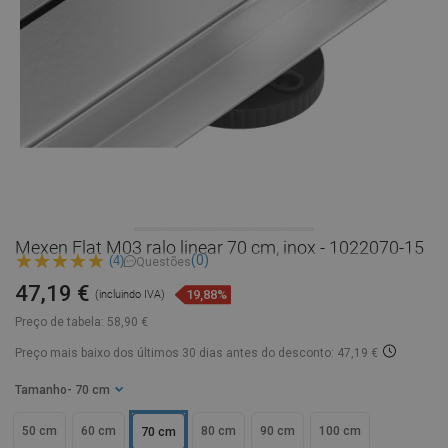
Mexen Flat M03 ralo linear 70 cm, inox - 1022070-15
(0)
(4)
Questões
47,19 €
19,88%
(incluindo IVA)
Preço de tabela:
58,90 €
Preço mais baixo dos últimos 30 dias
antes do desconto: 47,19 €
Tamanho
- 70 cm
50 cm
60 cm
80 cm
90 cm
100 cm
70 cm