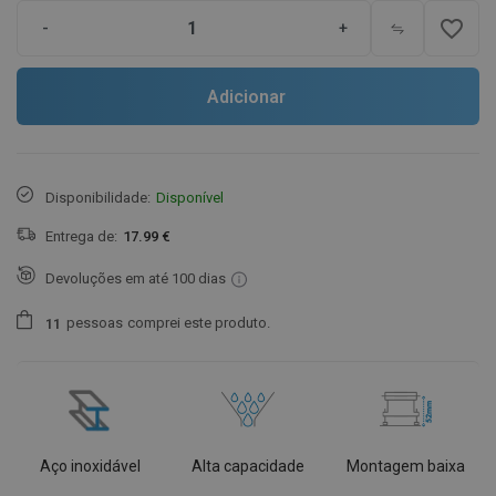
favorite_border
-
+
Adicionar
Disponibilidade:
Disponível
Entrega de:
17.99 €
Devoluções em até 100 dias
pessoas
comprei este produto.
1
1
Aço inoxidável
Alta capacidade
Montagem baixa