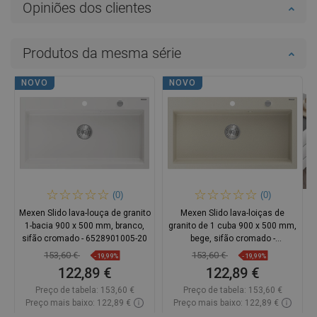
Opiniões dos clientes
Produtos da mesma série
NOVO
NOVO
(0)
(0)
Mexen Slido lava-louça de granito
Mexen Slido lava-loiças de
1-bacia 900 x 500 mm, branco,
granito de 1 cuba 900 x 500 mm,
sifão cromado - 6528901005-20
bege, sifão cromado -
6528901005-69
153,60 €
153,60 €
-19,99%
-19,99%
122,89 €
122,89 €
Preço de tabela:
153,60 €
Preço de tabela:
153,60 €
Preço mais baixo: 122,89 €
Preço mais baixo: 122,89 €