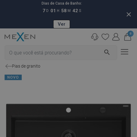
Dias de Casa de Banho:
7
01
58
41
D
H
M
S
close
Ver
0
search
Pias de granito
NOVO