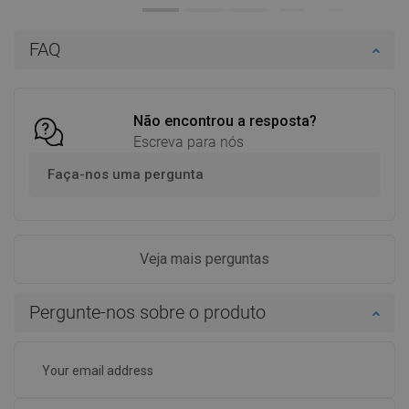
Disponibilidade:
Disponível
Disponibilidade:
Disponível
Adicionar
Adicionar
FAQ
Comparar
favorite_border
Favoritos
Comparar
favorite_border
Favoritos
Não encontrou a resposta?
Escreva para nós
Faça-nos uma pergunta
Veja mais perguntas
Pergunte-nos sobre o produto