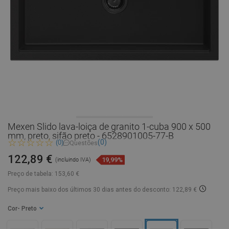
Mexen Slido lava-loiça de granito 1-cuba 900 x 500
mm, preto, sifão preto - 6528901005-77-B
(0)
(0)
Questões
122,89 €
19,99%
(incluindo IVA)
Preço de tabela:
153,60 €
Preço mais baixo dos últimos 30 dias
antes do desconto: 122,89 €
Cor
- Preto