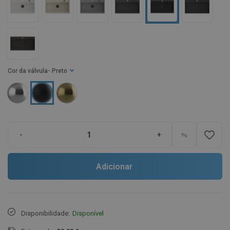
Cor da válvula
- Preto
favorite_border
-
+
Adicionar
Disponibilidade:
Disponível