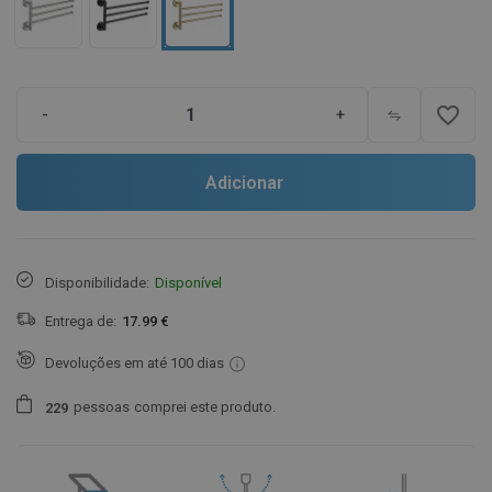
favorite_border
-
+
Adicionar
Disponibilidade:
Disponível
Entrega de:
17.99 €
Devoluções em até 100 dias
pessoas
comprei este produto.
2
2
9