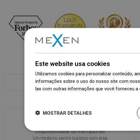
Este website usa cookies
Utilizamos cookies para personalizar conteúdo, 
informações sobre o uso do nosso site com nosso
Ver tudo
las com outras informações que você forneceu a e
Dowiedz się więcej
MOSTRAR DETALHES
Disponibilidade de mercadorias
Um moderno centro logístico com área