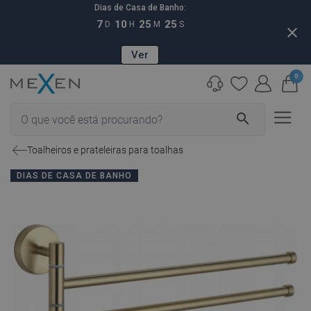
Dias de Casa de Banho:
7
10
25
24
D
H
M
S
close
Ver
0
search
Toalheiros e prateleiras para toalhas
DIAS DE CASA DE BANHO