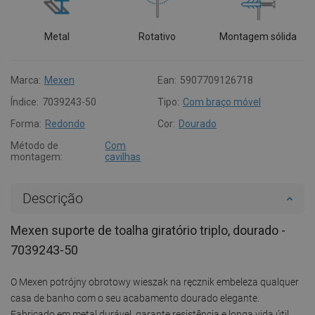
Metal
Rotativo
Montagem sólida
Marca:
Mexen
Ean:
5907709126718
Índice:
7039243-50
Tipo:
Com braço móvel
Forma:
Redondo
Cor:
Dourado
Método de
Com
montagem:
cavilhas
Descrição
Mexen suporte de toalha giratório triplo, dourado -
7039243-50
O Mexen potrójny obrotowy wieszak na ręcznik embeleza qualquer
casa de banho com o seu acabamento dourado elegante.
Fabricado em metal durável, garante resistência e longa vida útil.