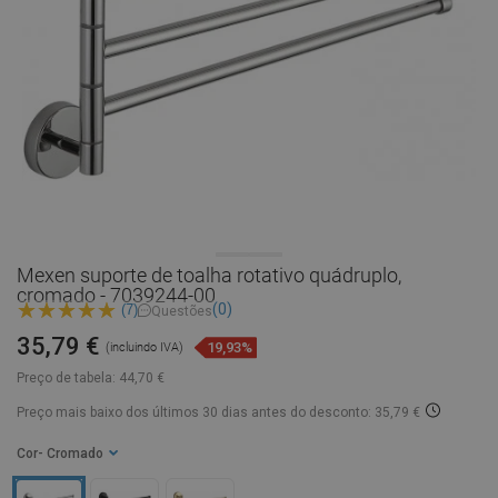
Mexen suporte de toalha rotativo quádruplo,
cromado - 7039244-00
(0)
(7)
Questões
35,79 €
19,93%
(incluindo IVA)
Preço de tabela:
44,70 €
Preço mais baixo dos últimos 30 dias
antes do desconto: 35,79 €
Cor
- Cromado