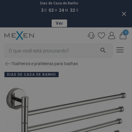
Dias de Casa de Banho:
3
02
24
32
D
H
M
S
close
Ver
0
search
Toalheiros e prateleiras para toalhas
DIAS DE CASA DE BANHO