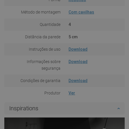
Método de montagem
Com cavilhas
Quantidade
4
Distância da parede
5 cm
Instruções de uso
Download
Informações sobre
Download
segurança
Condições de garantia
Download
Produtor
Ver
Inspirations