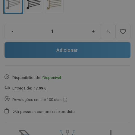
favorite_border
-
+
Adicionar
Disponibilidade:
Disponível
Entrega de:
17.99 €
Devoluções em até 100 dias
pessoas
comprei este produto.
2
5
0