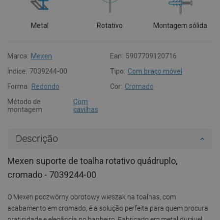
Metal
Rotativo
Montagem sólida
Marca:
Mexen
Ean:
5907709120716
Índice:
7039244-00
Tipo:
Com braço móvel
Forma:
Redondo
Cor:
Cromado
Método de
Com
montagem:
cavilhas
Descrição
Mexen suporte de toalha rotativo quádruplo,
cromado - 7039244-00
O Mexen poczwórny obrotowy wieszak na toalhas, com
acabamento em cromado, é a solução perfeita para quem procura
praticidade e elegância no banheiro. Fabricado em metal durável,