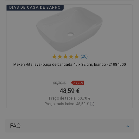
DIAS DE CASA DE BANHO
(20)
Mexen Rita lava-louça de bancada 45 x 32 cm, branco - 21084500
60,70 €
-19,95%
48,59 €
Preço de tabela:
60,70 €
Preço mais baixo: 48,59 €
Disponibilidade:
Disponível
Adicionar
FAQ
Comparar
favorite_border
Favoritos