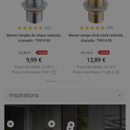
(47)
(38)
Mexen tampão de clique redondo,
Mexen tampa click-clack redonda,
cromado - 79910-00
dourada - 79910-50
12,40 €
16,10 €
-19,44%
-19,94%
9,99 €
12,89 €
Preço de tabela:
12,40 €
Preço de tabela:
16,10 €
Preço mais baixo: 9,99 €
Preço mais baixo: 12,89 €
Disponibilidade:
Disponível
Disponibilidade:
Disponível
Adicionar
Adicionar
Inspirations
Comparar
favorite_border
Favoritos
Comparar
favorite_border
Favoritos