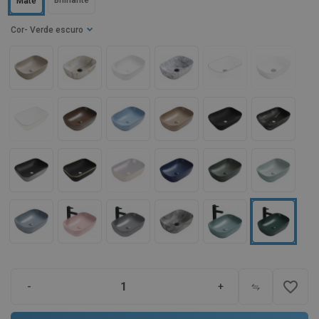
Brilhante
Mate
Cor
- Verde escuro
favorite_border
-
+