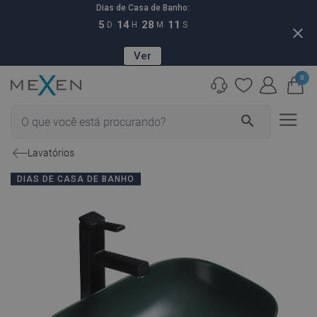
Dias de Casa de Banho:
5
14
28
10
D
H
M
S
close
Ver
0
search
Lavatórios
DIAS DE CASA DE BANHO