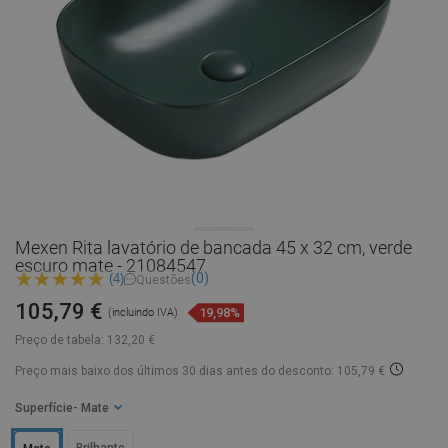
Mexen Rita lavatório de bancada 45 x 32 cm, verde
escuro mate - 21084547
(0)
(4)
Questões
105,79 €
19,98%
(incluindo IVA)
Preço de tabela:
132,20 €
Preço mais baixo dos últimos 30 dias
antes do desconto: 105,79 €
Superfície
- Mate