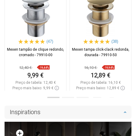
(47)
(38)
Mexen tampão de clique redondo,
Mexen tampa click-clack redonda,
cromado - 79910-00
dourada - 79910-50
12,40 €
16,10 €
-19,44%
-19,94%
9,99 €
12,89 €
Preço de tabela:
12,40 €
Preço de tabela:
16,10 €
Preço mais baixo: 9,99 €
Preço mais baixo: 12,89 €
Disponibilidade:
Disponível
Disponibilidade:
Disponível
Adicionar
Adicionar
Inspirations
Comparar
favorite_border
Favoritos
Comparar
favorite_border
Favoritos