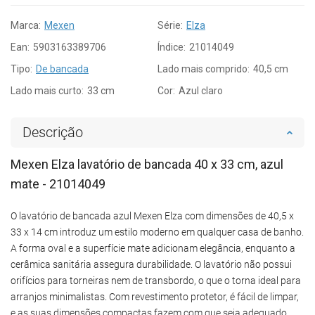
Marca:
Mexen
Série:
Elza
Ean:
5903163389706
Índice:
21014049
Tipo:
De bancada
Lado mais comprido:
40,5 cm
Lado mais curto:
33 cm
Cor:
Azul claro
Descrição
Mexen Elza lavatório de bancada 40 x 33 cm, azul
mate - 21014049
O lavatório de bancada azul Mexen Elza com dimensões de 40,5 x
33 x 14 cm introduz um estilo moderno em qualquer casa de banho.
A forma oval e a superfície mate adicionam elegância, enquanto a
cerâmica sanitária assegura durabilidade. O lavatório não possui
orifícios para torneiras nem de transbordo, o que o torna ideal para
arranjos minimalistas. Com revestimento protetor, é fácil de limpar,
e as suas dimensões compactas fazem com que seja adequado