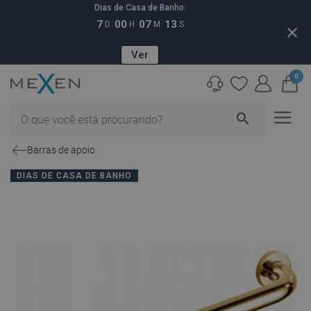
Dias de Casa de Banho:
7
00
07
12
D
H
M
S
close
Ver
0
search
Barras de apoio
DIAS DE CASA DE BANHO