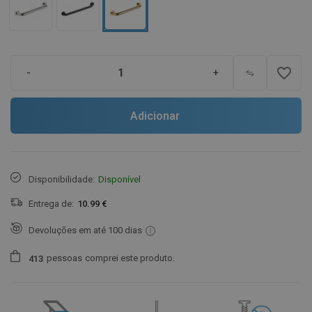
favorite_border
-
+
Adicionar
Disponibilidade:
Disponível
Entrega de:
10.99 €
Devoluções em até 100 dias
pessoas
comprei este produto.
4
1
3