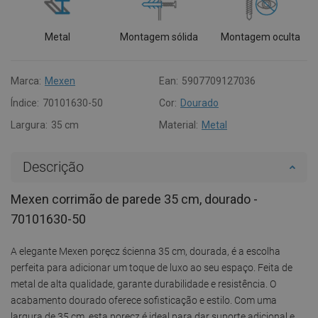
Metal
Montagem sólida
Montagem oculta
Marca:
Mexen
Ean:
5907709127036
Índice:
70101630-50
Cor:
Dourado
Largura:
35 cm
Material:
Metal
Descrição
Mexen corrimão de parede 35 cm, dourado -
70101630-50
A elegante Mexen poręcz ścienna 35 cm, dourada, é a escolha
perfeita para adicionar um toque de luxo ao seu espaço. Feita de
metal de alta qualidade, garante durabilidade e resistência. O
acabamento dourado oferece sofisticação e estilo. Com uma
largura de 35 cm, esta poręcz é ideal para dar suporte adicional e