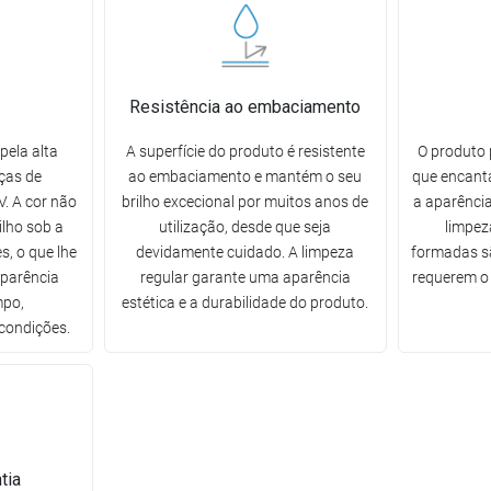
Resistência ao embaciamento
pela alta
A superfície do produto é resistente
O produto 
ças de
ao embaciamento e mantém o seu
que encanta
. A cor não
brilho excecional por muitos anos de
a aparência
ilho sob a
utilização, desde que seja
limpez
s, o que lhe
devidamente cuidado. A limpeza
formadas sã
aparência
regular garante uma aparência
requerem o 
mpo,
estética e a durabilidade do produto.
condições.
tia