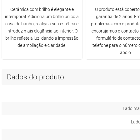
Cerâmica com brilho é elegante e
O produto está cobert
intemporal. Adiciona um brilho único à
garantia de 2 anos. E
casa de banho, realça a sua estética e
problemas com o produto
introduz mais elegância ao interior. O
encorajamos o contacto 
brilho reflete a luz, dando a impressão
formulário de contacto
de ampliação e claridade.
telefone para o número d
apoio.
Dados do produto
Lado ma
Lado