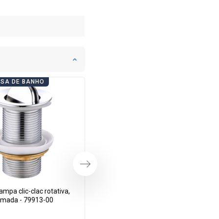
ASA DE BANHO
DIAS DE CASA DE BANHO
Próximo
mpa clic-clac rotativa,
Mexen tampão de lavar louça clic-
omada - 79913-00
clac giratório, dourado - 79913-50