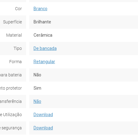
Cor
Branco
Superfície
Brilhante
Material
Cerâmica
Tipo
De bancada
Forma
Retangular
para bateria
Não
to protetor
Sim
ansferência
Não
e Utilização
Download
e segurança
Download