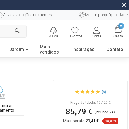
close
Altas avaliações de clientes
Melhor preço/qualidade
0
search
Ajuda
Favoritos
Conta
Cesta
Mais
Jardim
Inspiração
Contato
vendidos
Mexen Catia lavatório de
(5)
bancada 61 x 41 cm, branco -
21316100
Preço de tabela:
107,20 €
ência ao
85,79 €
iamento
(incluindo IVA)
Mais barato
21,41 €
19,97%