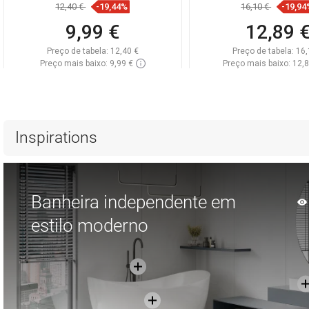
12,40 €
-19,44%
16,10 €
-19,94
9,99 €
12,89 
Preço de tabela:
12,40 €
Preço de tabela:
16,
Preço mais baixo: 9,99 €
Preço mais baixo: 12,
Disponibilidade:
Disponível
Disponibilidade:
Disp
Adicionar
Adicionar
Comparar
favorite_border
Favoritos
Comparar
favorite_border
Fa
Inspirations
Banheira independente em
estilo moderno