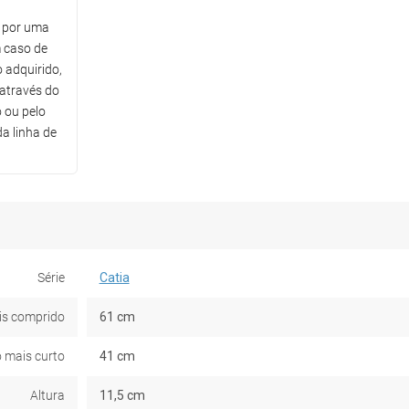
o por uma
m caso de
 adquirido,
através do
 ou pelo
a linha de
Série
Catia
is comprido
61 cm
 mais curto
41 cm
Altura
11,5 cm