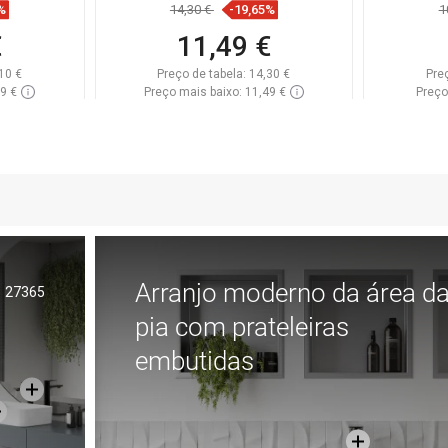
%
14,30 €
-19,65%
1
€
11,49 €
10 €
Preço de tabela:
14,30 €
Pre
89 €
Preço mais baixo: 11,49 €
Preço
onível
Disponibilidade:
Disponível
Dispon
Adicionar
voritos
Comparar
favorite_border
Favoritos
Comp
Arranjo moderno da área d
27365
pia com prateleiras
embutidas