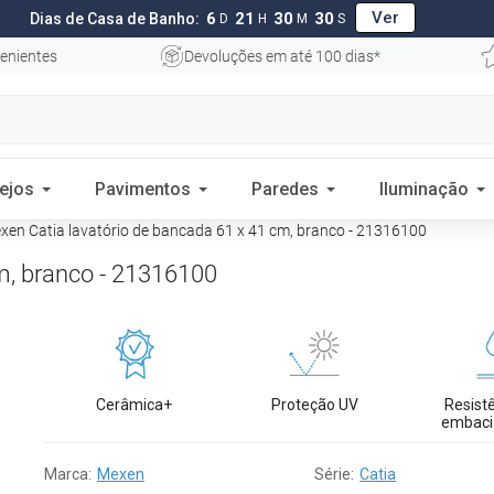
Ver
6
21
30
29
Dias de Casa de Banho:
D
H
M
S
enientes
Devoluções em até 100 dias*
ejos
Pavimentos
Paredes
Iluminação
en Catia lavatório de bancada 61 x 41 cm, branco - 21316100
m, branco - 21316100
Cerâmica+
Proteção UV
Resist
embac
Marca:
Mexen
Série:
Catia