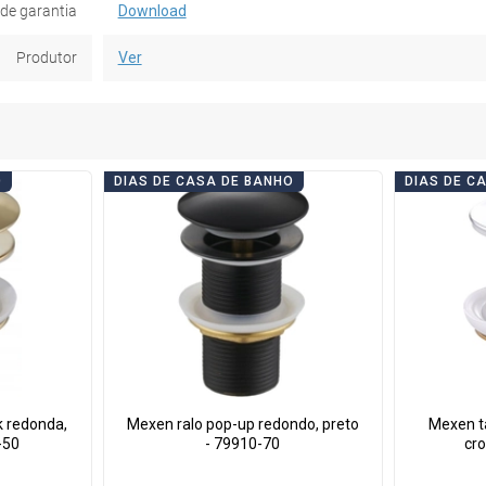
de garantia
Download
Produtor
Ver
O
DIAS DE CASA DE BANHO
DIAS DE C
k redonda,
Mexen ralo pop-up redondo, preto
Mexen ta
-50
- 79910-70
cr