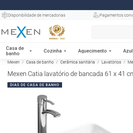
Disponibilidade de mercadorias
Pagamentos conv
Casa de
Cozinha
Aquecimento
Azul
banho
Mexen
Casa de banho
Cerâmica sanitária
Lavatórios
Mex
Mexen Catia lavatório de bancada 61 x 41 c
DIAS DE CASA DE BANHO