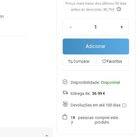
Preço mais baixo dos últimos 30 dias
antes do desconto: 85,79 €
cm
-
+
Adicionar
favorite_border
Favoritos
Comparar
Disponibilidade:
Disponível
Entrega de:
36.99 €
Devoluções em até 100 dias
pessoas
comprei este
1
8
produto.
7