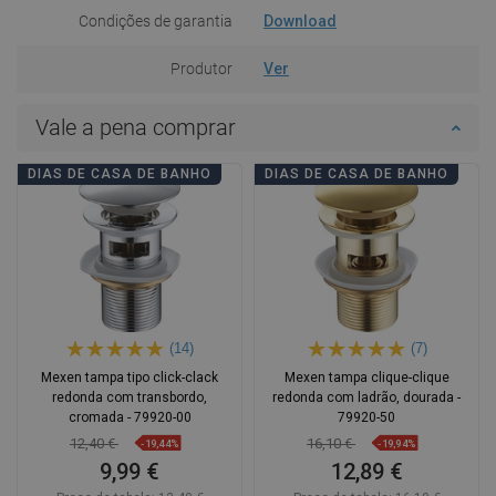
Condições de garantia
Download
Produtor
Ver
Vale a pena comprar
DIAS DE CASA DE BANHO
DIAS DE CASA DE BANHO
(14)
(7)
Mexen tampa tipo click-clack
Mexen tampa clique-clique
redonda com transbordo,
redonda com ladrão, dourada -
cromada - 79920-00
79920-50
12,40 €
16,10 €
-19,44%
-19,94%
9,99 €
12,89 €