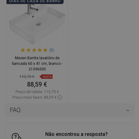
DIAS DE CASA DE BANHO
(6)
Mexen Benita lavatório de
bancada 60 x 41 cm, branco -
21396000
110,70 €
-19,97%
88,59 €
Preço de tabela:
110,70 €
Preço mais baixo: 88,59 €
Disponibilidade:
Disponível
FAQ
Adicionar
Comparar
favorite_border
Favoritos
Não encontrou a resposta?