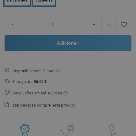
De bancada
Suspensa
favorite_border
-
+
Adicionar
Disponibilidade:
Disponível
Entrega de:
36.99 €
Devoluções em até 100 dias
pessoas
comprei este produto.
2
5
5