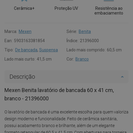
Cerâmica+
Proteção UV
Resistência ao
embaciamento
Marca:
Mexen
Série:
Benita
Ean:
5903163381854
Índice:
21396000
Tipo:
De bancada
,
Suspensa
Lado mais comprido:
60,5 cm
Lado mais curto:
41,5 cm
Cor:
Branco
Descrição
Mexen Benita lavatório de bancada 60 x 41 cm,
branco - 21396000
O lavatório de bancada é uma excelente escolha para quem valoriza
design moderno e funcionalidade. Feito de cerâmica sanitária,
possui acabamento branco e brilhante, além de um elegante
formato retangular de 60,5 x 41,5 cm. Com aberturas para torneira