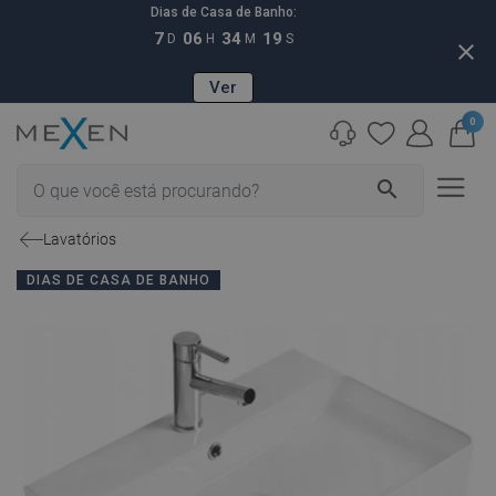
Dias de Casa de Banho:
7
06
34
18
D
H
M
S
close
Ver
0
search
Lavatórios
DIAS DE CASA DE BANHO