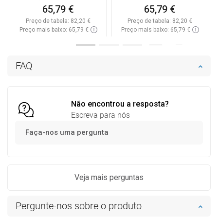
65,79 €
65,79 €
Preço de tabela:
82,20 €
Preço de tabela:
82,20 €
Preço mais baixo: 65,79 €
Preço mais baixo: 65,79 €
Disponibilidade:
Disponível
Disponibilidade:
Disponível
Adicionar
Adicionar
FAQ
Comparar
favorite_border
Favoritos
Comparar
favorite_border
Favoritos
Não encontrou a resposta?
Escreva para nós
Faça-nos uma pergunta
Veja mais perguntas
Pergunte-nos sobre o produto