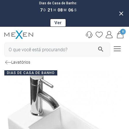
Dias de Casa de Banho:
7
21
08
05
D
H
M
S
close
Ver
0
search
Lavatórios
DIAS DE CASA DE BANHO