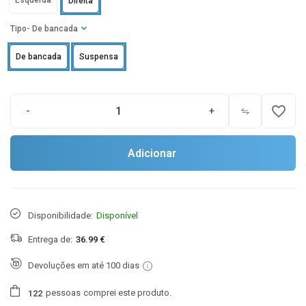
Esquerda
Direita
Tipo
- De bancada
De bancada
Suspensa
favorite_border
-
+
Adicionar
Disponibilidade:
Disponível
Entrega de:
36.99 €
Devoluções em até 100 dias
pessoas
comprei este produto.
1
2
2