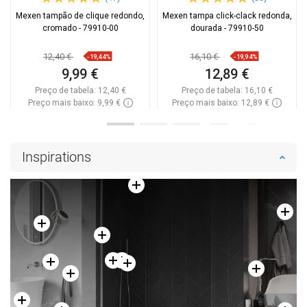
Mexen tampão de clique redondo,
Mexen tampa click-clack redonda,
cromado - 79910-00
dourada - 79910-50
12,40 €
16,10 €
-19,44%
-19,94%
9,99 €
12,89 €
Preço de tabela:
12,40 €
Preço de tabela:
16,10 €
Preço mais baixo: 9,99 €
Preço mais baixo: 12,89 €
Disponibilidade:
Disponível
Disponibilidade:
Disponível
Adicionar
Adicionar
Inspirations
Comparar
favorite_border
Favoritos
Comparar
favorite_border
Favoritos