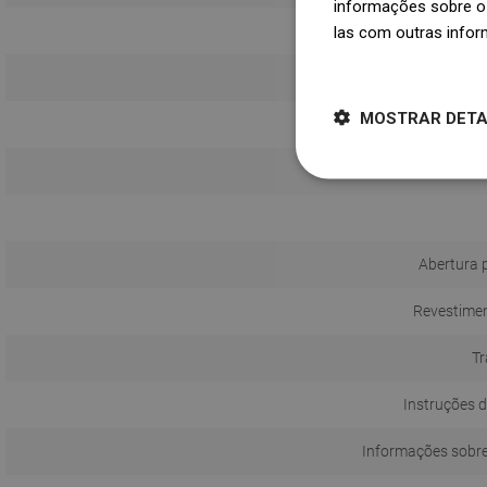
informações sobre o 
las com outras infor
Dowiedz się więcej
MOSTRAR DET
Abertura 
Revestimen
Tr
Instruções d
Informações sobr