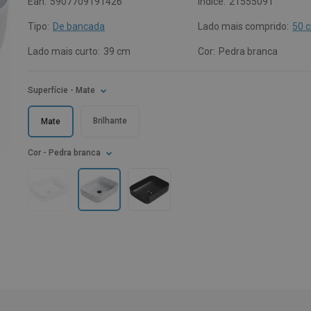
Ean:
5907709191426
Índice:
21555091
Tipo:
De bancada
Lado mais comprido:
50 
Lado mais curto:
39 cm
Cor:
Pedra branca
Superfície
- Mate
Brilhante
Mate
Cor
- Pedra branca