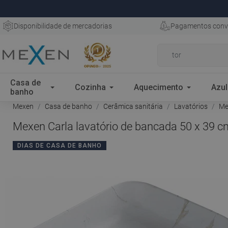
Disponibilidade de mercadorias
Pagamentos conv
Casa de
Cozinha
Aquecimento
Azul
banho
Mexen
Casa de banho
Cerâmica sanitária
Lavatórios
Mex
Mexen Carla lavatório de bancada 50 x 39 c
DIAS DE CASA DE BANHO