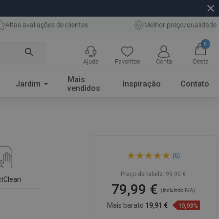
close
Altas avaliações de clientes
Melhor preço/qualidade
0
search
Ajuda
Favoritos
Conta
Cesta
Mais
Jardim
Inspiração
Contato
vendidos
Mexen Carla lavatório de
(6)
bancada 50 x 39 cm, pedra
branca - 21555091
Preço de tabela:
99,90 €
ctClean
79,99 €
(incluindo IVA)
Mais barato
19,91 €
19,93%