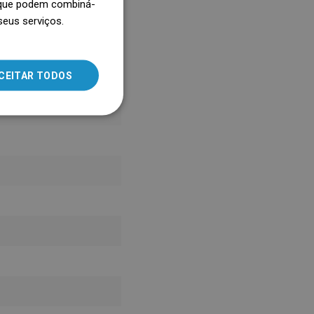
, que podem combiná-
seus serviços.
SLOVAK
LITHUANIAN
ROMANIAN
CEITAR TODOS
HUNGARIAN
FRENCH
ITALIAN
SPANISH
UKRAINIAN
BULGARIAN
ESTONIAN
DUTCH
LATVIAN
DANISH