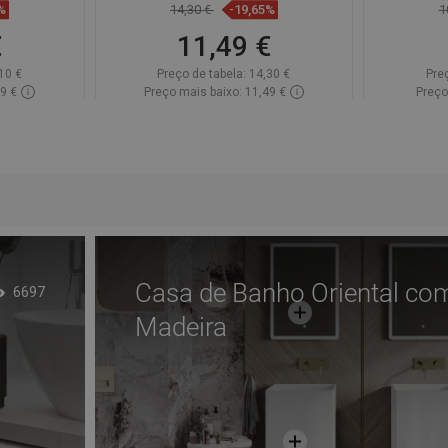
%
14,30 €
-19,65%
1
€
11,49 €
10 €
Preço de tabela:
14,30 €
Pre
89 €
Preço mais baixo: 11,49 €
Preço
onível
Disponibilidade:
Disponível
Dispon
Adicionar
voritos
Comparar
favorite_border
Favoritos
Comp
Casa de Banho Oriental co
6697
Madeira