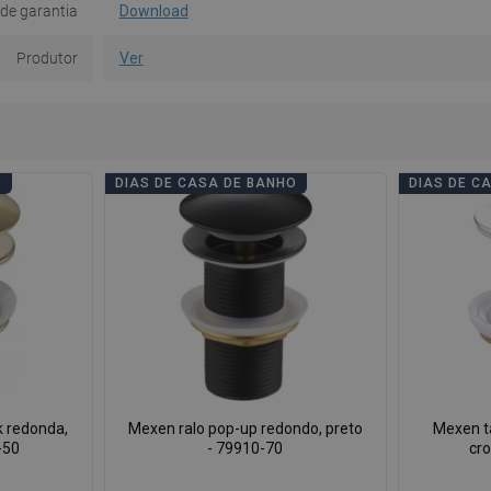
de garantia
Download
Produtor
Ver
O
DIAS DE CASA DE BANHO
DIAS DE C
k redonda,
Mexen ralo pop-up redondo, preto
Mexen ta
-50
- 79910-70
cr