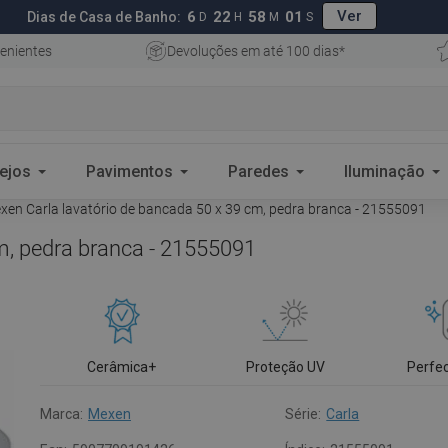
Ver
6
22
58
00
Dias de Casa de Banho:
D
H
M
S
enientes
Devoluções em até 100 dias*
ejos
Pavimentos
Paredes
Iluminação
en Carla lavatório de bancada 50 x 39 cm, pedra branca - 21555091
m, pedra branca - 21555091
Cerâmica+
Proteção UV
Perfe
Marca:
Mexen
Série:
Carla