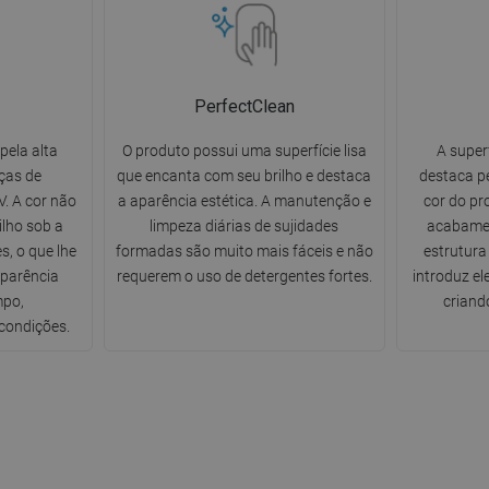
PerfectClean
pela alta
O produto possui uma superfície lisa
A super
ças de
que encanta com seu brilho e destaca
destaca pe
. A cor não
a aparência estética. A manutenção e
cor do pr
ilho sob a
limpeza diárias de sujidades
acabamen
s, o que lhe
formadas são muito mais fáceis e não
estrutura
aparência
requerem o uso de detergentes fortes.
introduz e
mpo,
criand
condições.