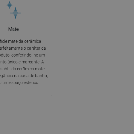
Mate
fície mate da cerâmica
rfeitamente o caráter da
oduto, conferindo-lhe um
to único e marcante. A
 subtil da cerâmica mate
legância na casa de banho,
o um espaço estético.