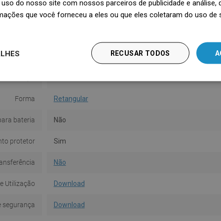
uso do nosso site com nossos parceiros de publicidade e análise
Cor
Pedra branca
mações que você forneceu a eles ou que eles coletaram do uso de 
Superfície
Mate
ALHES
RECUSAR TODOS
A
Material
Cerâmica
Tipo
De bancada
Forma
Retangular
para bateria
Não
to protetor
Sim
ansferência
Não
e Utilização
Download
e segurança
Download