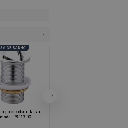
SWEDISH
FINNISH
PORTUGUESE
CROATIAN
GREEK
ASA DE BANHO
DIAS DE CASA DE BANHO
SLOVENIAN
Próximo
mpa clic-clac rotativa,
Mexen tampão de lavar louça clic-
omada - 79913-00
clac giratório, dourado - 79913-50