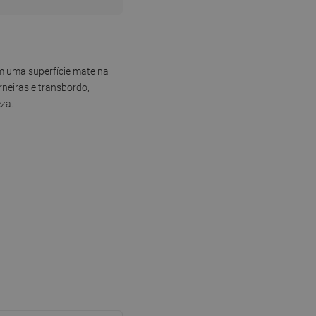
om uma superfície mate na
rneiras e transbordo,
eza.