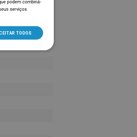
, que podem combiná-
seus serviços.
SLOVAK
LITHUANIAN
ROMANIAN
CEITAR TODOS
HUNGARIAN
FRENCH
ITALIAN
SPANISH
UKRAINIAN
BULGARIAN
ESTONIAN
DUTCH
LATVIAN
DANISH