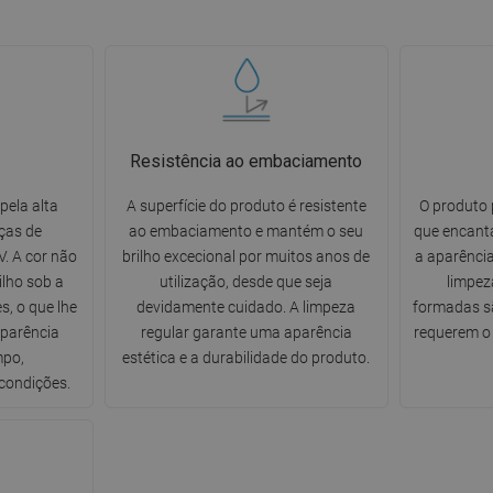
Resistência ao embaciamento
pela alta
A superfície do produto é resistente
O produto 
ças de
ao embaciamento e mantém o seu
que encanta
. A cor não
brilho excecional por muitos anos de
a aparência
ilho sob a
utilização, desde que seja
limpez
s, o que lhe
devidamente cuidado. A limpeza
formadas sã
aparência
regular garante uma aparência
requerem o 
mpo,
estética e a durabilidade do produto.
condições.