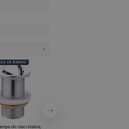
SWEDISH
FINNISH
PORTUGUESE
CROATIAN
GREEK
SLOVENIAN
ASA DE BANHO
DIAS DE CASA DE BANHO
Próximo
mpa clic-clac rotativa,
Mexen tampão de lavar louça clic-