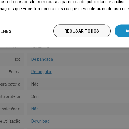
uso do nosso site com nossos parceiros de publicidade e análise
mações que você forneceu a eles ou que eles coletaram do uso de 
Altura
12 cm
Cor
Branco
ALHES
RECUSAR TODOS
A
Superfície
Brilhante
Material
Cerâmica
Tipo
De bancada
Forma
Retangular
para bateria
Não
to protetor
Sim
ansferência
Não
e Utilização
Download