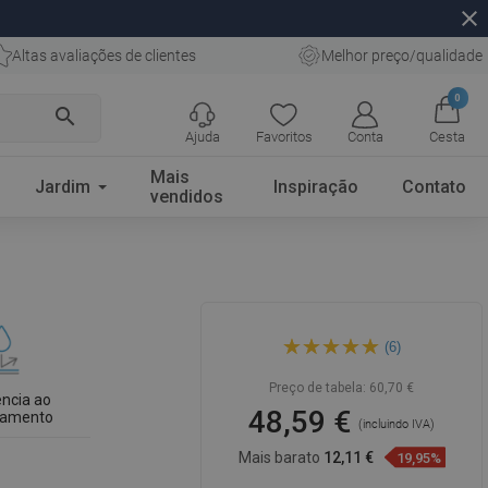
close
Altas avaliações de clientes
Melhor preço/qualidade
0
search
Ajuda
Favoritos
Conta
Cesta
Mais
Jardim
Inspiração
Contato
vendidos
Mexen Nadia lavatório de
(6)
bancada 36 x 23 cm, branco -
21613600
Preço de tabela:
60,70 €
ência ao
48,59 €
iamento
(incluindo IVA)
Mais barato
12,11 €
19,95%