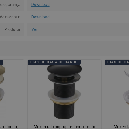
e segurança
Download
de garantia
Download
Produtor
Ver
O
DIAS DE CASA DE BANHO
DIAS DE C
k redonda,
Mexen ralo pop-up redondo, preto
Mexen ta