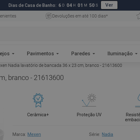
Ver
6
04
01
49
Dias de Casa de Banho:
D
H
M
S
enientes
Devoluções em até 100 dias*
ejos
Pavimentos
Paredes
Iluminação
en Nadia lavatório de bancada 36 x 23 cm, branco - 21613600
cm, branco - 21613600
Cerâmica+
Proteção UV
Resist
embac
Marca:
Mexen
Série:
Nadia