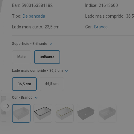
Ean:
5903163381182
Índice:
21613600
Tipo:
De bancada
Lado mais comprido:
36,
Lado mais curto:
23,5 cm
Cor:
Branco
Superfície
- Brilhante
Mate
Brilhante
Lado mais comprido
- 36,5 cm
46,5 cm
36,5 cm
Cor
- Branco