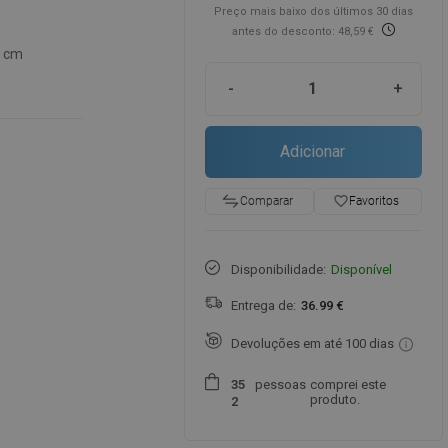
Preço mais baixo dos últimos 30 dias
antes do desconto: 48,59 €
5 cm
-
+
Adicionar
favorite_border
Favoritos
Comparar
Disponibilidade:
Disponível
Entrega de:
36.99 €
Devoluções em até 100 dias
pessoas
comprei este
3
5
produto.
2