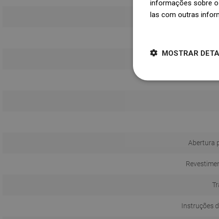
informações sobre o 
las com outras infor
Dowiedz się więcej
MOSTRAR DET
Abertura 
Revestimen
Tr
Instruções d