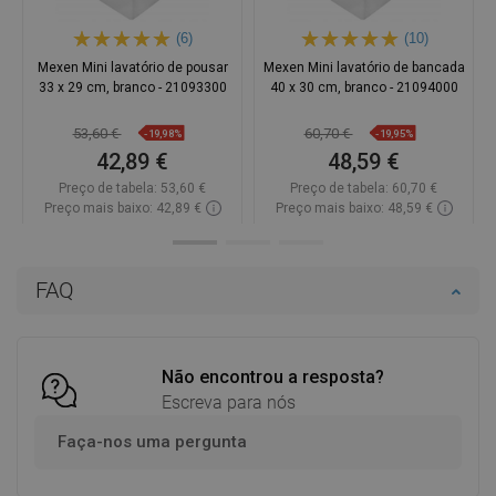
(6)
(10)
Mexen Mini lavatório de pousar
Mexen Mini lavatório de bancada
33 x 29 cm, branco - 21093300
40 x 30 cm, branco - 21094000
53,60 €
60,70 €
-19,98%
-19,95%
42,89 €
48,59 €
Preço de tabela:
53,60 €
Preço de tabela:
60,70 €
Preço mais baixo: 42,89 €
Preço mais baixo: 48,59 €
Disponibilidade:
Disponível
Disponibilidade:
Disponível
Adicionar
Adicionar
FAQ
Comparar
favorite_border
Favoritos
Comparar
favorite_border
Favoritos
Não encontrou a resposta?
Escreva para nós
Faça-nos uma pergunta