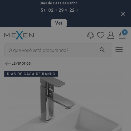
Dias de Casa de Banho:
5
02
29
21
D
H
M
S
close
Ver
0
search
Lavatórios
DIAS DE CASA DE BANHO