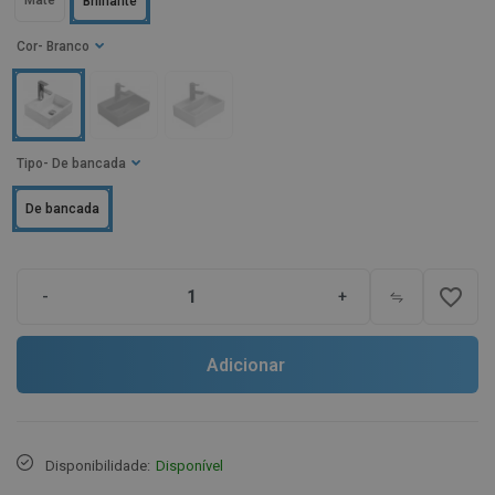
Mate
Brilhante
Cor
- Branco
Tipo
- De bancada
De bancada
favorite_border
-
+
Adicionar
Disponibilidade:
Disponível