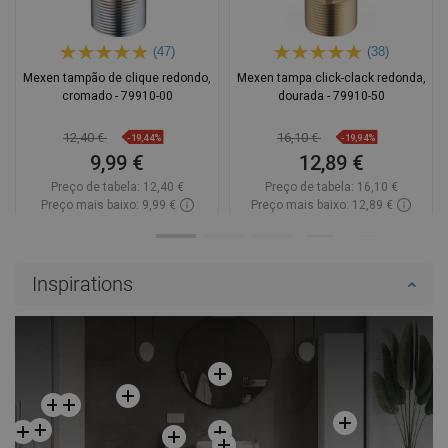
(47)
(38)
Mexen tampão de clique redondo,
Mexen tampa click-clack redonda,
cromado - 79910-00
dourada - 79910-50
12,40 €
16,10 €
-19,44%
-19,94%
9,99 €
12,89 €
Preço de tabela:
12,40 €
Preço de tabela:
16,10 €
Preço mais baixo: 9,99 €
Preço mais baixo: 12,89 €
Disponibilidade:
Disponível
Disponibilidade:
Disponível
Adicionar
Adicionar
Inspirations
Comparar
favorite_border
Favoritos
Comparar
favorite_border
Favoritos