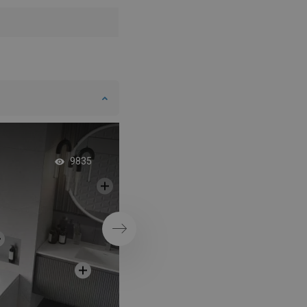
Banheira com dobr
9835
dupla
Próximo