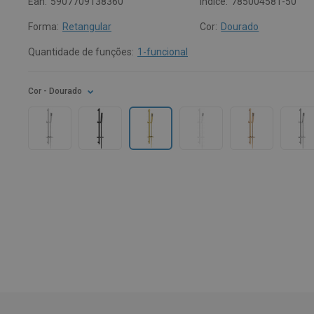
Ean:
5907709138360
Índice:
785004581-50
Forma:
Retangular
Cor:
Dourado
Quantidade de funções:
1-funcional
Cor
- Dourado