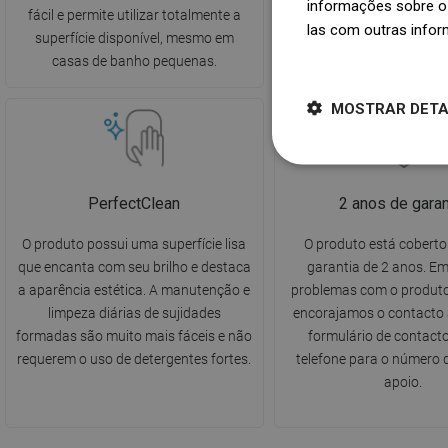
informações sobre o 
fácil e permite utilizar totalmente a
do chuveiro muito mais
las com outras infor
superfície disponível, mesmo em
intuitivas.
Dowiedz się więcej
casas de banho pequenas.
MOSTRAR DET
PerfectClean
2 anos de garan
O produto possui uma superfície lisa
O produto está cobert
que encanta com seu brilho e destaca
garantia de 2 anos. E
a aparência estética. A manutenção e
problemas com o produto
limpeza diárias de sujidades
encorajamos o contacto 
formadas são muito mais fáceis e não
formulário de contacto
requerem o uso de detergentes fortes.
telefone para o número d
apoio.