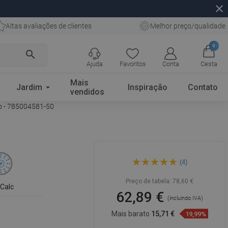
close
Altas avaliações de clientes
Melhor preço/qualidade
0
search
Ajuda
Favoritos
Conta
Cesta
Mais
Jardim
Inspiração
Contato
vendidos
o - 785004581-50
Mexen DQ00 conjunto de
(4)
duche deslizante, dourado -
785004581-50
Preço de tabela:
78,60 €
iCalc
62,89 €
(incluindo IVA)
Mais barato
15,71 €
19,99%