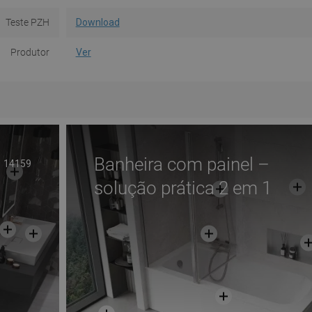
Teste PZH
Download
Produtor
Ver
Banheira com painel –
14159
solução prática 2 em 1