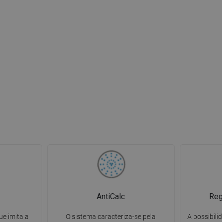
AntiCalc
Reg
ue imita a
O sistema caracteriza-se pela
A possibili