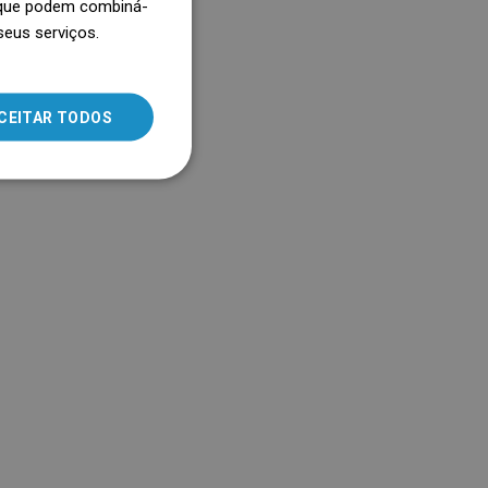
, que podem combiná-
heira ou do chuveiro.
seus serviços.
SLOVAK
LITHUANIAN
ROMANIAN
CEITAR TODOS
HUNGARIAN
FRENCH
ITALIAN
SPANISH
UKRAINIAN
BULGARIAN
ESTONIAN
DUTCH
LATVIAN
DANISH