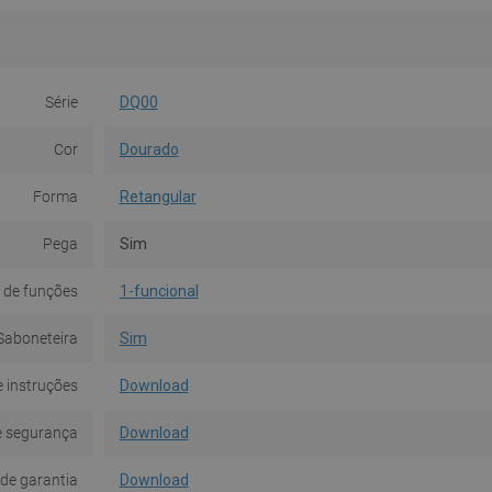
Série
DQ00
Cor
Dourado
Forma
Retangular
Pega
Sim
 de funções
1-funcional
Saboneteira
Sim
 instruções
Download
e segurança
Download
de garantia
Download