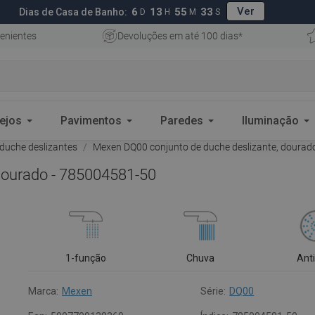
Ver
6
13
55
32
Dias de Casa de Banho:
D
H
M
S
enientes
Devoluções em até 100 dias*
ejos
Pavimentos
Paredes
Iluminação
duche deslizantes
Mexen DQ00 conjunto de duche deslizante, dourad
dourado - 785004581-50
1-função
Chuva
Ant
Marca:
Mexen
Série:
DQ00