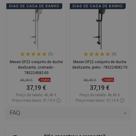
DIAS DE CASA DE BANHO
DIAS DE CASA DE BANHO
(5)
(4)
Mexen DF22 conjunto de duche
Mexen DF22 conjunto de duche
deslizante, cromado -
deslizante, preto - 785224582-70
785224582-00
46,40 €
46,40 €
-19,85%
-19,85%
37,19 €
37,19 €
Preço de tabela:
46,40 €
Preço de tabela:
46,40 €
Preço mais baixo: 37,19 €
Preço mais baixo: 37,19 €
Disponibilidade:
Disponível
Disponibilidade:
Disponível
FAQ
Adicionar
Adicionar
Comparar
favorite_border
Favoritos
Comparar
favorite_border
Favoritos