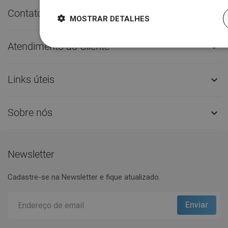
Contato rápido

MOSTRAR DETALHES
Atendimento ao Cliente

Links úteis

Sobre nós

Newsletter
Cadastre-se na Newsletter e fique atualizado.