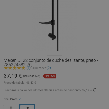
Mexen DF22 conjunto de duche deslizante, preto -
785224582-70
(0)
(4)
Questões
37,19 €
19,85%
(incluindo IVA)
Preço de tabela:
46,40 €
Preço mais baixo dos últimos 30 dias
antes do desconto: 37,19 €
Cor
- Preto