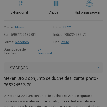
3-funcional
Chuva
Hidromassagem
Marca:
Mexen
Série:
DF22
Ean:
5907709139381
Índice:
785224582-70
Forma:
Redondo
Cor:
Preto
Quantidade de
3-
funções:
funcional
Descrição
Mexen DF22 conjunto de duche deslizante, preto -
785224582-70
O Mexen DF22 é um conjunto de duche deslizante elegante e
moderno, com acabamento em preto, que se destaca pela sua
robustez e estilo. Feito de aço inoxidável e ABS, o suporte é não só