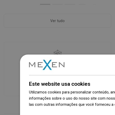
Ver tudo
Disponibilidade de mercadorias
Um moderno centro logístico com área
de 31.000 m² e mais de 68.000 paletes
oferece mais de 1.500.000 peças de
Este website usa cookies
produtos disponíveis!
Utilizamos cookies para personalizar conteúdo, 
informações sobre o uso do nosso site com nosso
las com outras informações que você forneceu a e
Dowiedz się więcej