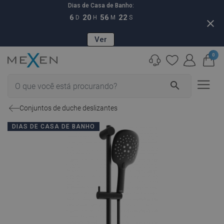
Dias de Casa de Banho:
6
20
56
21
D
H
M
S
close
Ver
0
search
Conjuntos de duche deslizantes
DIAS DE CASA DE BANHO