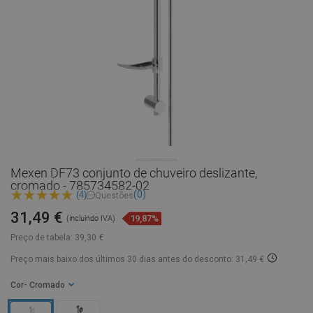
Mexen DF73 conjunto de chuveiro deslizante,
cromado - 785734582-02
(0)
(4)
Questões
31,49 €
19,87%
(incluindo IVA)
Preço de tabela:
39,30 €
Preço mais baixo dos últimos 30 dias
antes do desconto: 31,49 €
Cor
- Cromado