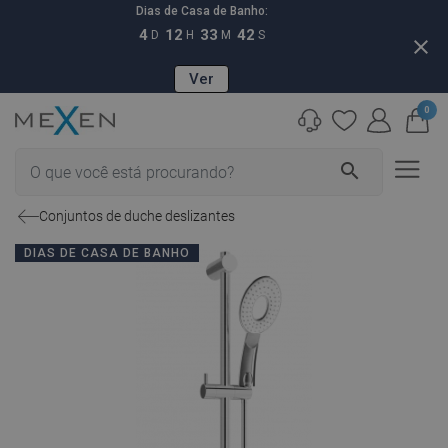
Dias de Casa de Banho:
4
12
33
41
D
H
M
S
close
Ver
0
search
Conjuntos de duche deslizantes
DIAS DE CASA DE BANHO