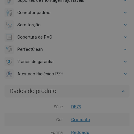
Suportes de montagem ajustáveis
Conector padrão
Sem torção
Cobertura de PVC
PerfectClean
2 anos de garantia
Atestado Higiénico PZH
Dados do produto
Série
DF73
Cor
Cromado
Forma
Redondo