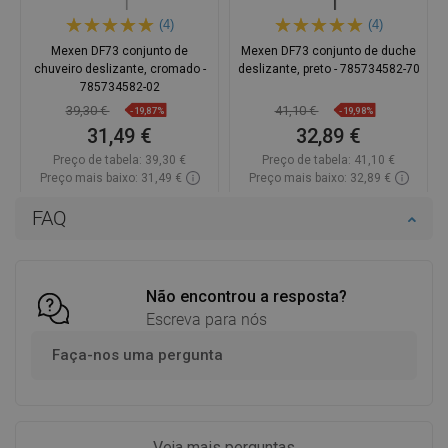
(4)
(4)
Mexen DF73 conjunto de
Mexen DF73 conjunto de duche
chuveiro deslizante, cromado -
deslizante, preto - 785734582-70
785734582-02
39,30 €
41,10 €
-19,87%
-19,98%
31,49 €
32,89 €
Preço de tabela:
39,30 €
Preço de tabela:
41,10 €
Preço mais baixo: 31,49 €
Preço mais baixo: 32,89 €
Disponibilidade:
2026-11-06
Disponibilidade:
Disponível
FAQ
Adicionar
Adicionar
Comparar
favorite_border
Favoritos
Comparar
favorite_border
Favoritos
Não encontrou a resposta?
Escreva para nós
Faça-nos uma pergunta
Veja mais perguntas