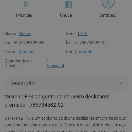
1-função
Chuva
AntiCalc
Marca:
Mexen
Série:
DF73
Ean:
5907709139688
Índice:
785734582-02
Forma:
Redondo
Cor:
Cromado
Quantidade de
1-
funções:
funcional
Descrição
Mexen DF73 conjunto de chuveiro deslizante,
cromado - 785734582-02
O Mexen DF73 é um conjunto de duche deslizante em cromado que
combina funcionalidade e estilo. Com um material de dreno em aço
inoxidável e acabamento em cromado, este conjunto é resistente e