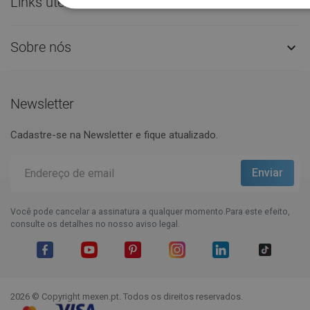
Links úteis

Sobre nós

Newsletter
Cadastre-se na Newsletter e fique atualizado.
Você pode cancelar a assinatura a qualquer momento.Para este efeito,
consulte os detalhes no nosso aviso legal.
Facebook
YouTube
Pinterest
Instagram
LinkedIn
TikTok
2026 © Copyright mexen.pt. Todos os direitos reservados.