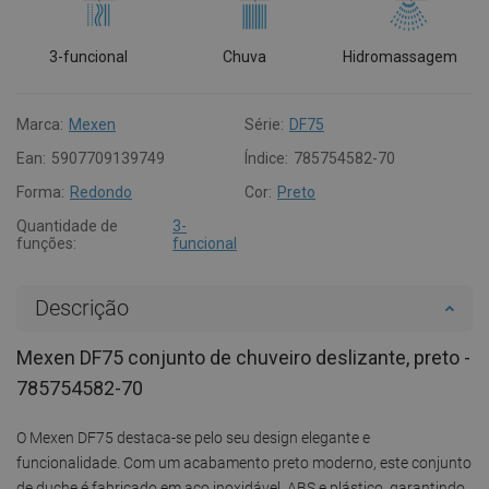
3-funcional
Chuva
Hidromassagem
Marca:
Mexen
Série:
DF75
Ean:
5907709139749
Índice:
785754582-70
Forma:
Redondo
Cor:
Preto
Quantidade de
3-
funções:
funcional
Descrição
Mexen DF75 conjunto de chuveiro deslizante, preto -
785754582-70
O Mexen DF75 destaca-se pelo seu design elegante e
funcionalidade. Com um acabamento preto moderno, este conjunto
de duche é fabricado em aço inoxidável, ABS e plástico, garantindo