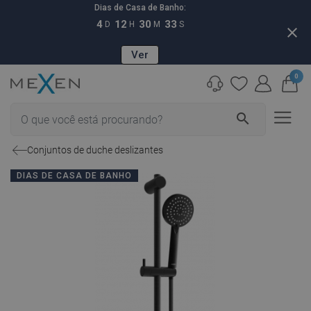
Dias de Casa de Banho:
4
12
30
32
D
H
M
S
close
Ver
0
search
Conjuntos de duche deslizantes
DIAS DE CASA DE BANHO