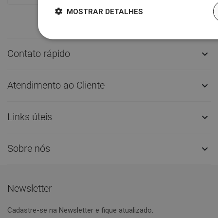
MOSTRAR DETALHES
Contato rápido

Atendimento ao Cliente

Links úteis

Sobre nós

Newsletter
Cadastre-se na Newsletter e fique atualizado.