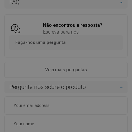
FAQ
Comparar
favorite_border
Favoritos
Comparar
favorite_border
Favoritos
Não encontrou a resposta?
Escreva para nós
Faça-nos uma pergunta
Veja mais perguntas
Pergunte-nos sobre o produto