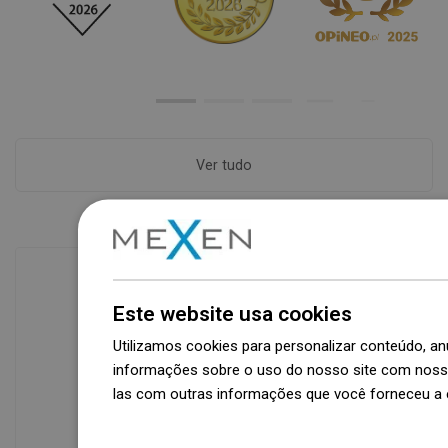
Ver tudo
Este website usa cookies
Disponibilidade de mercadorias
Um moderno centro logístico com área
Utilizamos cookies para personalizar conteúdo, 
de 31.000 m² e mais de 68.000 paletes
informações sobre o uso do nosso site com nosso
oferece mais de 1.500.000 peças de
las com outras informações que você forneceu a e
produtos disponíveis!
Dowiedz się więcej