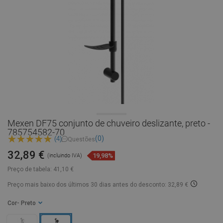
Mexen DF75 conjunto de chuveiro deslizante, preto -
785754582-70
(0)
(4)
Questões
32,89 €
19,98%
(incluindo IVA)
Preço de tabela:
41,10 €
Preço mais baixo dos últimos 30 dias
antes do desconto: 32,89 €
Cor
- Preto