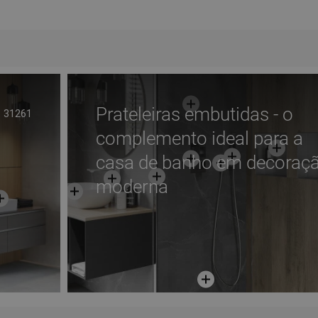
Adicionar
voritos
Comparar
favorite_border
Favoritos
Comp
Prateleiras embutidas - o
31261
complemento ideal para a
casa de banho em decoraç
moderna