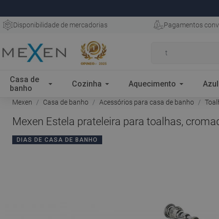
Disponibilidade de mercadorias
Pagamentos conv
Casa de
Cozinha
Aquecimento
Azul
banho
Mexen
Casa de banho
Acessórios para casa de banho
Toal
Mexen Estela prateleira para toalhas, crom
DIAS DE CASA DE BANHO