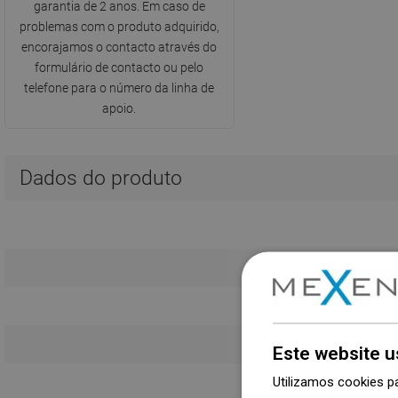
garantia de 2 anos. Em caso de
problemas com o produto adquirido,
encorajamos o contacto através do
formulário de contacto ou pelo
telefone para o número da linha de
apoio.
Dados do produto
Este website u
Utilizamos cookies p