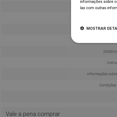
informações sobre o 
las com outras infor
Dowiedz się więcej
MOSTRAR DET
Método d
Distânci
Instru
Informações sobr
Condições 
Vale a pena comprar