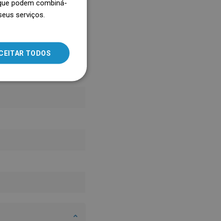
, que podem combiná-
seus serviços.
SLOVAK
LITHUANIAN
ROMANIAN
CEITAR TODOS
HUNGARIAN
FRENCH
ITALIAN
SPANISH
UKRAINIAN
BULGARIAN
ESTONIAN
DUTCH
LATVIAN
DANISH