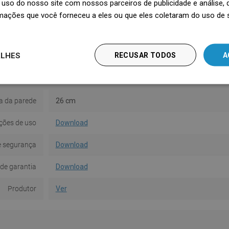
uso do nosso site com nossos parceiros de publicidade e análise
Material
Metal
mações que você forneceu a eles ou que eles coletaram do uso de 
Forma
Redondo
ALHES
RECUSAR TODOS
A
e montagem
Com cavilhas
Quantidade
5
a da parede
26 cm
ções de uso
Download
e segurança
Download
de garantia
Download
Produtor
Ver