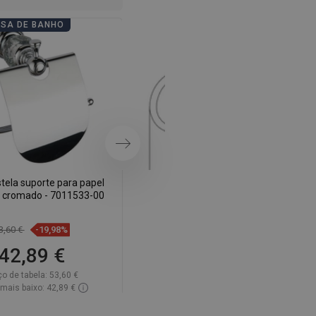
SWEDISH
ASA DE BANHO
DIAS DE CASA DE BANHO
FINNISH
PORTUGUESE
CROATIAN
GREEK
SLOVENIAN
Próximo
tela suporte para papel
Mexen Estela gancho duplo para
o, cromado - 7011533-00
toalha, cromado - 7011535-00
3,60 €
-19,98%
39,30 €
-19,87%
42,89 €
31,49 €
ço de tabela:
53,60 €
Preço de tabela:
39,30 €
mais baixo: 42,89 €
Preço mais baixo: 31,49 €
ibilidade:
Disponível
Disponibilidade:
Disponível