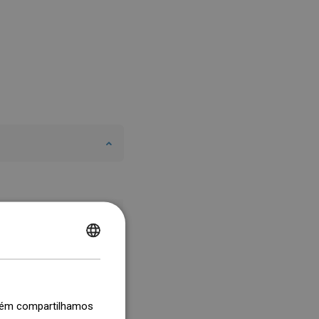
POLISH
CZECH
GERMAN
mbém compartilhamos
ENGLISH