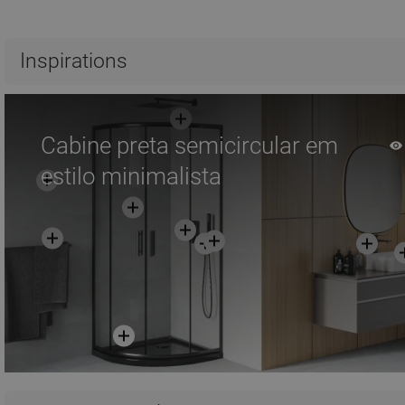
Adicionar
Adicionar
Comparar
favorite_border
Favoritos
Comparar
favorite_border
Fa
Inspirations
Cabine preta semicircular em
estilo minimalista