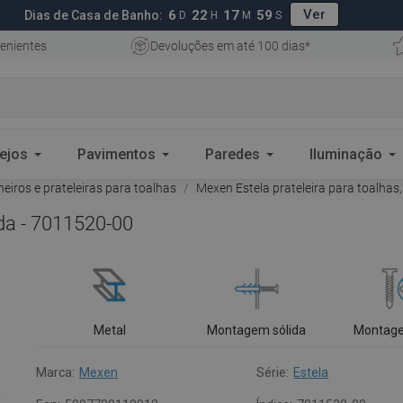
Ver
6
22
17
58
Dias de Casa de Banho:
D
H
M
S
enientes
Devoluções em até 100 dias*
ejos
Pavimentos
Paredes
Iluminação
heiros e prateleiras para toalhas
Mexen Estela prateleira para toalha
ada - 7011520-00
Metal
Montagem sólida
Montage
Marca:
Mexen
Série:
Estela