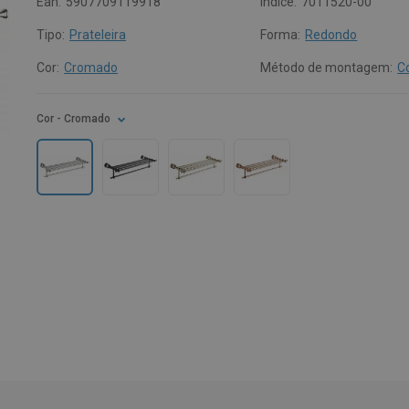
Ean:
5907709119918
Índice:
7011520-00
Tipo:
Prateleira
Forma:
Redondo
Cor:
Cromado
Método de montagem:
C
Cor
- Cromado