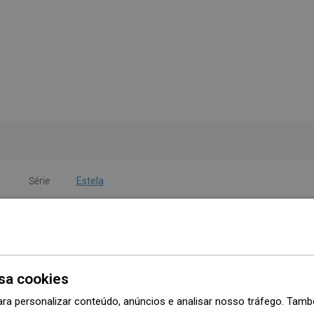
Série
Estela
Largura
65 cm
Altura
14 cm
Tipo
Prateleira
sa cookies
ara personalizar conteúdo, anúncios e analisar nosso tráfego. Ta
Cor
Cromado