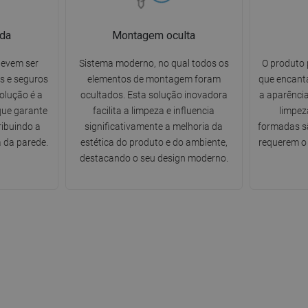
da
Montagem oculta
devem ser
Sistema moderno, no qual todos os
O produto 
s e seguros
elementos de montagem foram
que encanta
solução é a
ocultados. Esta solução inovadora
a aparência
ue garante
facilita a limpeza e influencia
limpez
ribuindo a
significativamente a melhoria da
formadas sã
 da parede.
estética do produto e do ambiente,
requerem o 
destacando o seu design moderno.