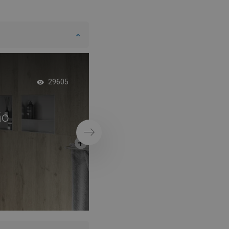
Adicionar
Adicionar
arar
favorite_border
Favoritos
Comparar
favorite_border
Favoritos
Casa de banho em e
29605
minimalista
ão
Próximo