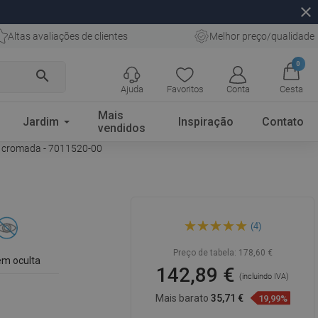
close
Altas avaliações de clientes
Melhor preço/qualidade
0
search
Ajuda
Favoritos
Conta
Cesta
Mais
Jardim
Inspiração
Contato
vendidos
s, cromada - 7011520-00
Mexen Estela prateleira para
(4)
toalhas, cromada - 7011520-
00
Preço de tabela:
178,60 €
m oculta
142,89 €
(incluindo IVA)
Mais barato
35,71 €
19,99%